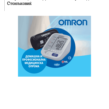
Стоиљковиќ