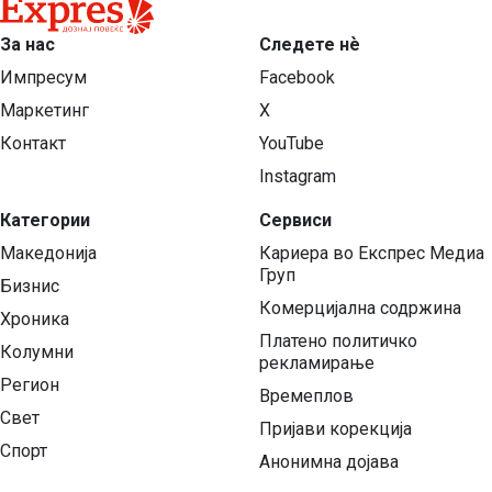
За нас
Следете нѐ
Импресум
Facebook
Маркетинг
X
Контакт
YouTube
Instagram
Категории
Сервиси
Македонија
Кариера во Експрес Медиа
Груп
Бизнис
Комерцијална содржина
Хроника
Платено политичко
Колумни
рекламирање
Регион
Времеплов
Свет
Пријави корекција
Спорт
Анонимна дојава