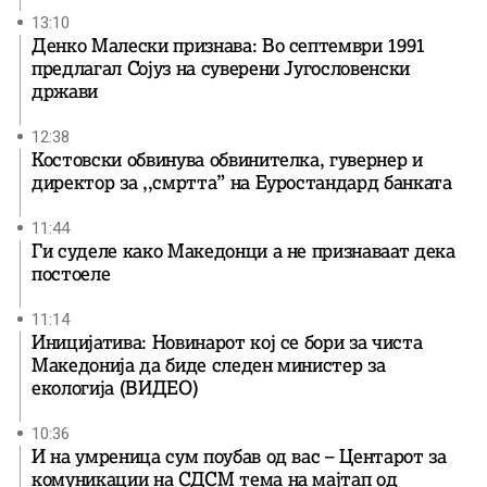
13:10
Денко Малески признава: Во септември 1991
предлагал Сојуз на суверени Југословенски
држави
12:38
Костовски обвинува обвинителка, гувернер и
директор за ,,смртта” на Еуростандард банката
11:44
Ги суделе како Македонци а не признаваат дека
постоеле
11:14
Иницијатива: Новинарот кој се бори за чиста
Македонија да биде следен министер за
екологија (ВИДЕО)
10:36
И на умреница сум поубав од вас – Центарот за
комуникации на СДСМ тема на мајтап од