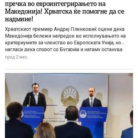
пречка во евроинтегрирањето на
Македонија! Хрватска ќе помогне да се
надмине!
Хрватскиот премиер Андреј Пленковиќ оцени дека
Македонија бележи напредок во исполнувањето на
критериумите за членство во Европската Унија, но
нагласи дека спорот со Бугарија и натаму останува
главна пречка во евроинтегративниот процес. На
пред 2 мес.
заедничката прес-конференција во Охрид со
премиерот Христијан Мицкоски Пленковиќ изјави
дека по изборите во Бугарија се очекуваат првите
конкретни чекори и контакти меѓу Скопје и Софија.