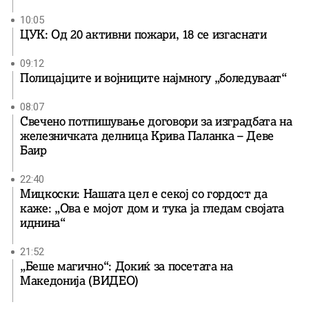
10:05
ЦУК: Од 20 активни пожари, 18 се изгаснати
09:12
Полицајците и војниците најмногу „боледуваат“
08:07
Свечено потпишување договори за изградбата на
железничката делница Крива Паланка – Деве
Баир
22:40
Мицкоски: Нашата цел е секој со гордост да
каже: „Ова е мојот дом и тука ја гледам својата
иднина“
21:52
„Беше магично“: Докиќ за посетата на
Македонија (ВИДЕО)