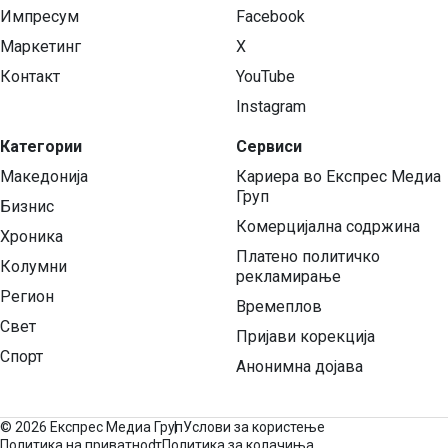
Импресум
Facebook
Маркетинг
X
Контакт
YouTube
Instagram
Категории
Сервиси
Македонија
Кариера во Експрес Медиа
Груп
Бизнис
Комерцијална содржина
Хроника
Платено политичко
Колумни
рекламирање
Регион
Времеплов
Свет
Пријави корекција
Спорт
Анонимна дојава
©
2026 Експрес Медиа Груп
Услови за користење
Политика на приватност
Политика за колачиња