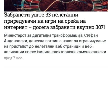
Забранети уште 33 нелегални
приредувачи на игри на среќа на
интернет – досега забранети вкупно 307!
Министерот за дигитална трансформација, Стефан
Андоновски, денеска потпиша налог за ограничување
на пристапот до нелегални веб страници и веб
апликации преку јавните електронски комуникациски
мрежи, во случаи на нелегално приредување игри на
пред 7 мес.
среќа.