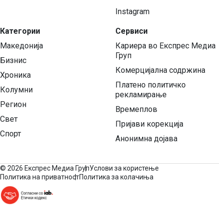
Instagram
Категории
Сервиси
Македонија
Кариера во Експрес Медиа
Груп
Бизнис
Комерцијална содржина
Хроника
Платено политичко
Колумни
рекламирање
Регион
Времеплов
Свет
Пријави корекција
Спорт
Анонимна дојава
©
2026 Експрес Медиа Груп
Услови за користење
Политика на приватност
Политика за колачиња