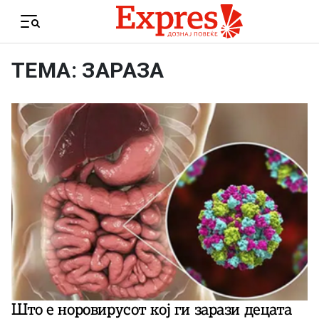
Skip to content
Menu
ТЕМА: ЗАРАЗА
Што е норовирусот кој ги зарази децата