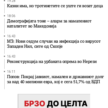
19:28
Казни има, но тротинетите се уште ги возат деца
18:06
Демографијата тоне – аларм за намалениот
наталитет во Македонија
16:43
МЗ: Нови седум случаи на инфекција со вирусот
Западен Нил, сите од Скопје
16:43
Реконструкција на урбаната опрема во Нерези
16:11
Попов: Покрај јавниот, намален и државниот долг
за над 40 милиони евра, кој e сега 51,7% од БДП