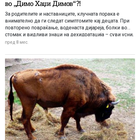
во „Димо Хаџи Димов“?!
За родителите и наставниците, клучната порака е
внимателно да ги следат симптомите кај децата. При
повторено повраќање, воденаста дијареја, болки во
стомак и видливи знаци на дехидратација – суви усни,
ретко мокрење, поспаност – потребна е консултација
пред 8 мес.
со педијатар. Лекувањето главно се состои во
внесување течности и електролити, одмор и
внимателен режим на исхрана, а антибиотиците не
делуваат затоа што се работи за вирус, а не за
бактериска инфекција.