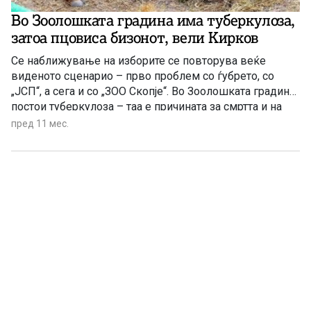
Во Зоолошката градина има туберкулоза,
затоа пцовиса бизонот, вели Кирков
Се наближување на изборите се повторува веќе
виденото сценарио – прво проблем со ѓубрето, со
„ЈСП“, а сега и со „ЗОО Скопје“. Во Зоолошката градина
постои туберкулоза – таа е причината за смртта и на
европскиот бзон, тврди Стефан Кирков, советник во
пред 11 мес.
град Скопје.