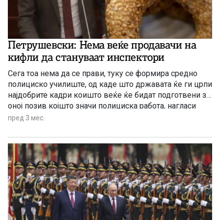
Петрушевски: Нема веќе продавачи на
кифли да стануваат инспектори
Сега тоа нема да се прави, туку се формира средно
полициско училиште, од каде што државата ќе ги црпи
најдобрите кадри коишто веќе ќе бидат подготвени за
оној позив којшто значи полициска работа, нагласи
пратениот од редовите на ВМРО-ДПМНЕ
пред 3 мес.