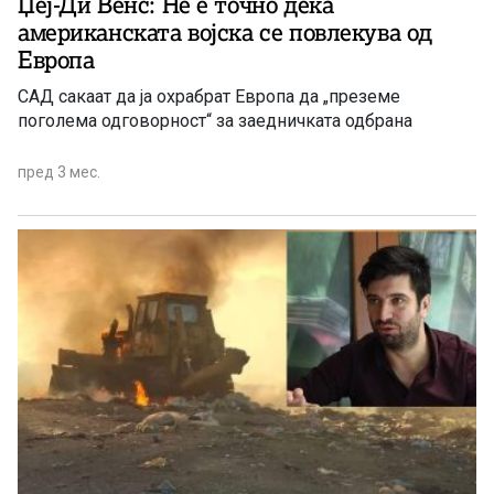
Џеј-Ди Венс: Не е точно дека
американската војска се повлекува од
Европа
САД сакаат да ја охрабрат Европа да „преземе
поголема одговорност“ за заедничката одбрана
пред 3 мес.