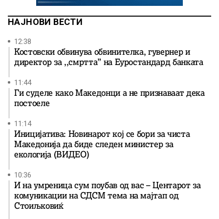
НАЈНОВИ ВЕСТИ
12:38
Костовски обвинува обвинителка, гувернер и
директор за ,,смртта” на Еуростандард банката
11:44
Ги суделе како Македонци а не признаваат дека
постоеле
11:14
Иницијатива: Новинарот кој се бори за чиста
Македонија да биде следен министер за
екологија (ВИДЕО)
10:36
И на умреница сум поубав од вас – Центарот за
комуникации на СДСМ тема на мајтап од
Стоиљковиќ