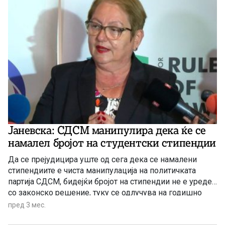
Јаневска: СДСМ манипулира дека ќе се
намалел бројот на студентски стипендии
Да се прејудицира уште од сега дека се намалени
стипендиите е чиста манипулација на политичката
партија СДСМ, бидејќи бројот на стипендии не е уреден
со законско решение, туку се одлучува на годишно
ниво, согласно Буџетпт и потребите
пред 3 мес.