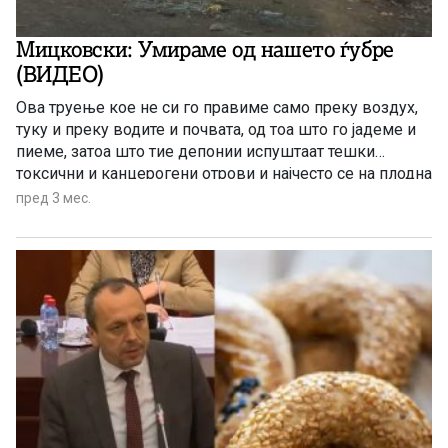
Мицковски: Умираме од нашето ѓубре
(ВИДЕО)
Ова труење кое не си го правиме само преку воздух,
туку и преку водите и почвата, од тоа што го јадеме и
пиеме, затоа што тие депонии испуштаат тешки
токсични и канцерогени отрови и најчесто се на плодна
почва, блиску до води или домови, се има претворено
пред 3 мес.
во сериозен и можеби најголем убиец на народот