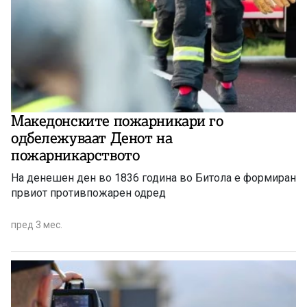
Македонските пожарникари го
одбележуваат Денот на
пожарникарството
На денешен ден во 1836 година во Битола е формиран
првиот противпожарен одред
пред 3 мес.