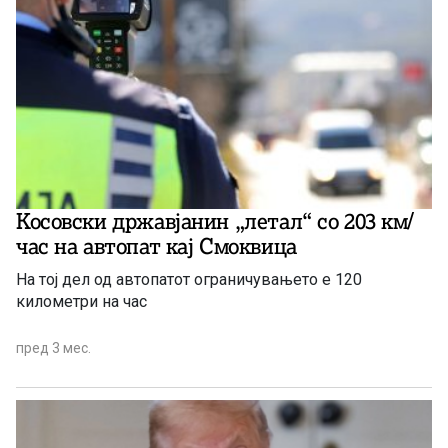
Косовски државјанин „летал“ со 203 км/
час на автопат кај Смоквица
На тој дел од автопатот ограничувањето е 120
километри на час
пред 3 мес.