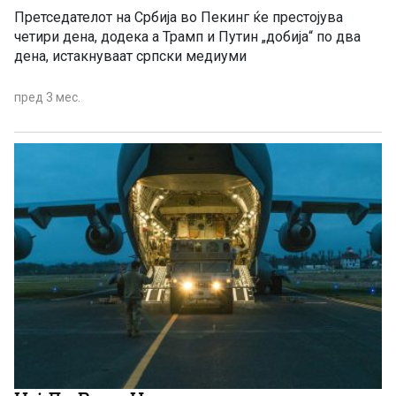
Претседателот на Србија во Пекинг ќе престојува
четири дена, додека а Трамп и Путин „добија“ по два
дена, истакнуваат српски медиуми
пред 3 мес.