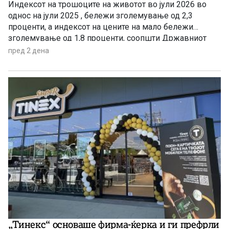
Индексот на трошоците на животот во јули 2026 во
однос на јули 2025 , бележи зголемување од 2,3
проценти, а индексот на цените на мало бележи
зголемување од 1,8 проценти, соопшти Државниот
завод за статистика. Станува збор за благо забавување
пред 2 дена
на инфлацијата ако се земе предвид дека во јуни
годишната стапка на инфлација изнесуваше 3,4
проценти.
„Тинекс“ основаше фирма-ќерка и ги префрли