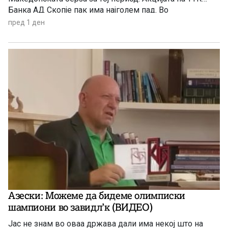
Банка АД Скопје пак има најголем пад. Во
продолжение целосно и другите акции со најголем
пред 1 ден
раст и пад за јулскиот период.
Азески: Можеме да бидеме олимписки
шампиони во завидл’к (ВИДЕО)
Јас не знам во оваа држава дали има некој што на