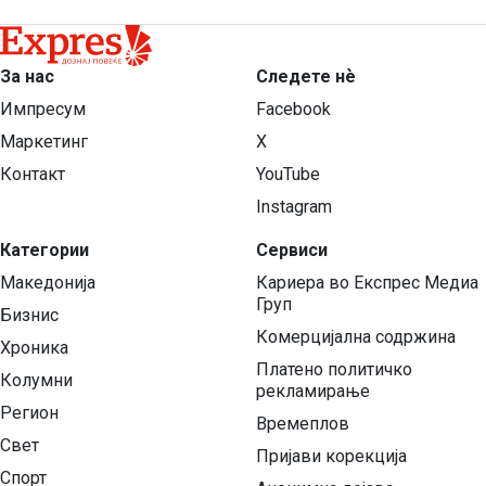
За нас
Следете нѐ
Импресум
Facebook
Маркетинг
X
Контакт
YouTube
Instagram
Категории
Сервиси
Македонија
Кариера во Експрес Медиа
Груп
Бизнис
Комерцијална содржина
Хроника
Платено политичко
Колумни
рекламирање
Регион
Времеплов
Свет
Пријави корекција
Спорт