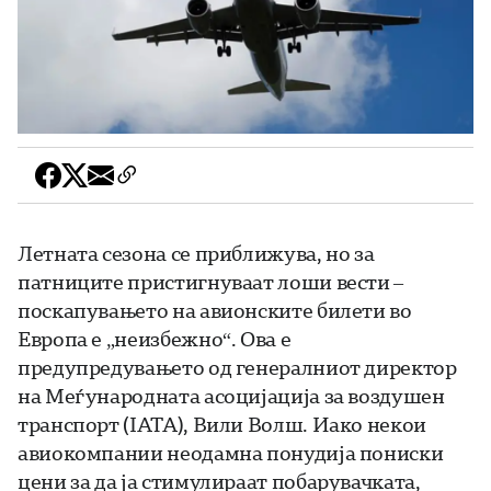
Летната сезона се приближува, но за
патниците пристигнуваат лоши вести –
поскапувањето на авионските билети во
Европа е „неизбежно“. Ова е
предупредувањето од генералниот директор
на Меѓународната асоцијација за воздушен
транспорт (IATA), Вили Волш. Иако некои
авиокомпании неодамна понудија пониски
цени за да ја стимулираат побарувачката,