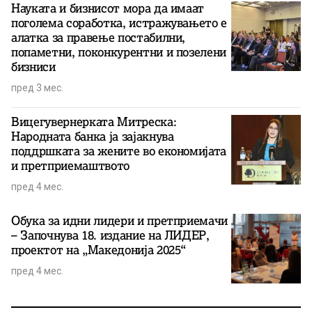
Науката и бизнисот мора да имаат
поголема соработка, истражувањето е
алатка за правење постабилни,
попаметни, поконкурентни и позелени
бизниси
пред 3 мес.
Вицегувернерката Митреска:
Народната банка ја зајакнува
поддршката за жените во економијата
и претприемаштвото
пред 4 мес.
Обука за идни лидери и претприемачи
– Започнува 18. издание на ЛИДЕР,
проектот на „Македонија 2025“
пред 4 мес.