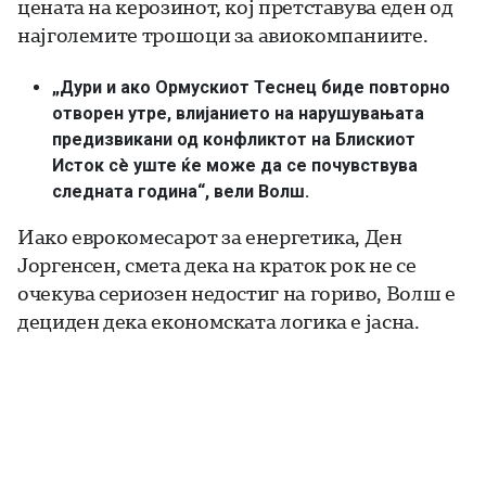
цената на керозинот, кој претставува еден од
најголемите трошоци за авиокомпаниите.
„Дури и ако Ормускиот Теснец биде повторно
отворен утре, влијанието на нарушувањата
предизвикани од конфликтот на Блискиот
Исток сè уште ќе може да се почувствува
следната година“, вели Волш.
Иако еврокомесарот за енергетика, Ден
Јоргенсен, смета дека на краток рок не се
очекува сериозен недостиг на гориво, Волш е
дециден дека економската логика е јасна.