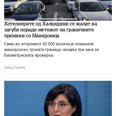
Хотелиерите од Халкидики се жалат на
загуби поради метежот на граничните
премини со Македонија
Само во вторникот 42.000 возила ја поминале
македонско-грчката граница, чекајќи три часа за
биометриската проверка
пред 3 дена