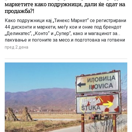
маркетите како подружници, дали ќе одат на
продажба?!
Како подружници кај „Тинекс Маркет“ се регистрирани
44 дисконти и маркети, меѓу кои и оние под брендот
„Деликатес“, „Конто“ и „Супер“, како и магацинот за
пакување и погоните за месо.и подготовка на готвени
јадења. Префрлен е и центарот за логистика, односно
пред 2 дена
за складирање стока во Петровец.