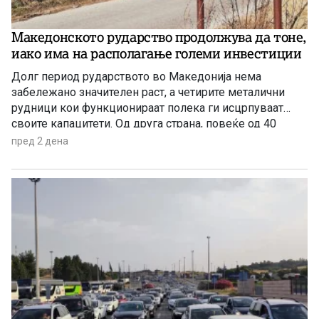
Македонското рударство продолжува да тоне,
иако има на располагање големи инвестиции
Долг период рударството во Македонија нема
забележано значителен раст, а четирите металични
рудници кои функционираат полека ги исцрпуваат
своите капацитети. Од друга страна, повеќе од 40
години се нема реализирано ниту една голема
пред 2 дена
инвестиција во оваа гранка, а во моментов
единствена сериозна најава има за проектот за рудник
за бакар во Иловица.