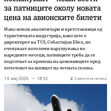
за патниците околу новата
цена на авионските билети
Иако некои аналитичари и претставници од
туристичката индустрија, како што е
директорот на TUI, Себастијан Ебел, не
очекуваат поголеми нарушувања во
наредните месеци, патниците треба да се
подготват за промена на ценовниците пред
почетокот на шпицот на летната сезона.
14. мај 2026. — 18:52
2 минути за читање