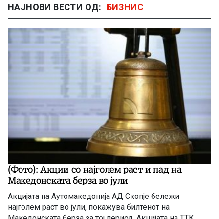
НАЈНОВИ ВЕСТИ ОД:
БИЗНИС
(Фото): Акции со најголем раст и пад на
Македонската берза во јули
Акцијата на Аутомакедонија АД Скопје бележи
најголем раст во јули, покажува билтенот на
Македонската берза за тој период. Акцијата на ТТК