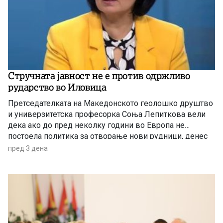
Стручната јавност не е против одржливо
рударство во Иловица
Претседателката на Македонското геолошко друштво
и универзитетска професорка Соња Лепиткова вели
дека ако до пред неколку години во Европа не
постоела политика за отворање нови рудници, денес
таа политика е апсолутно сменета и листата на
пред 3 дена
критични минерали само се зголемува.