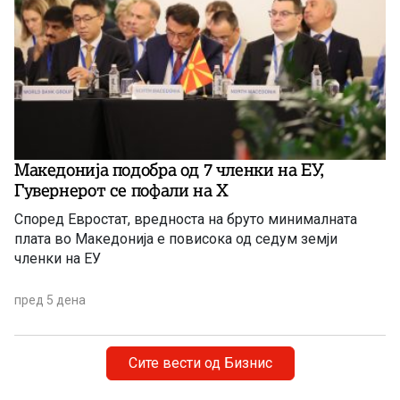
Македонија подобра од 7 членки на ЕУ,
Гувернерот се пофали на Х
Според Евростат, вредноста на бруто минималната
плата во Македонија е повисока од седум земји
членки на ЕУ
пред 5 дена
Сите вести од Бизнис