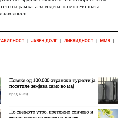
ето на рамката за водење на монетарната
еизвесност.
ТАБИЛНОСТ
|
ЈАВЕН ДОЛГ
|
ЛИКВИДНОСТ
|
ММВ
|
Повеќе од 100.000 странски туристи ја
посетиле земјава само во мај
пред 4 нед.
По свежото утро, претежно сончево и
топло време во текот на денот