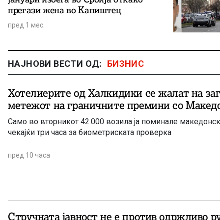
прегази жена во Капиштец
пред 1 мес.
НАЈНОВИ ВЕСТИ ОД:
БИЗНИС
Хотелиерите од Халкидики се жалат на за
метежот на граничните премини со Макед
Само во вторникот 42.000 возила ја поминале македонск
чекајќи три часа за биометриската проверка
пред 10 часа
Стручната јавност не е против одржливо р