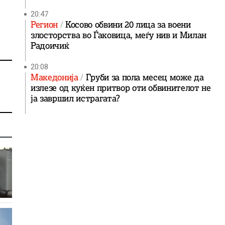
20:47
Регион
Косово обвини 20 лица за воени
злосторства во Ѓаковица, меѓу нив и Милан
Радоичиќ
20:08
Македонија
Груби за пола месец може да
излезе од куќен притвор оти обвинителот не
ја завршил истрагата?