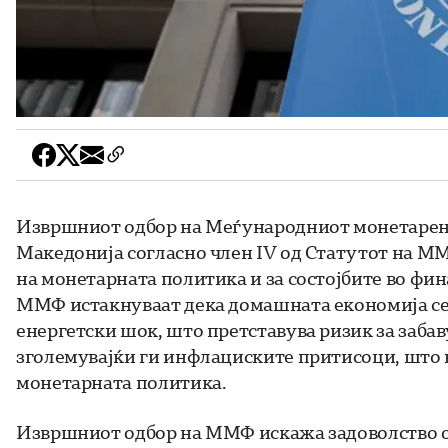
Извршниот одбор на Меѓународниот монетарен 
Македонија согласно член IV од Статутот на М
на монетарната политика и за состојбите во фи
ММФ истакнуваат дека домашната економија се 
енергетски шок, што претставува ризик за заба
зголемувајќи ги инфлациските притисоци, што
монетарната политика.
Извршниот одбор на ММФ искажа задоволство од