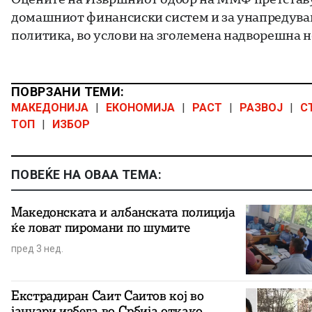
домашниот финансиски систем и за унапредувањ
политика, во услови на зголемена надворешна н
ПОВРЗАНИ ТЕМИ:
МАКЕДОНИЈА
|
ЕКОНОМИЈА
|
РАСТ
|
РАЗВОЈ
|
С
ТОП
|
ИЗБОР
ПОВЕЌЕ НА ОВАА ТЕМА:
Македонската и албанската полиција
ќе ловат пиромани по шумите
пред 3 нед.
Екстрадиран Саит Саитов кој во
јануари избега во Србија откако