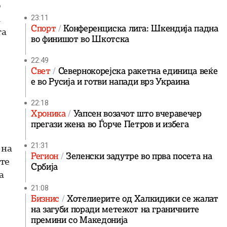
о
а
23:11
Спорт
Конференциска лига: Шкендија падна
та
во финишот во Шкотска
22:49
Свет
Севернокорејска ракетна единица веќе
е во Русија и готви напади врз Украина
22:18
Хроника
Уапсен возачот што вчеравечер
прегази жена во Ѓорче Петров и избега
21:31
 на
Регион
Зеленски задутре во прва посета на
те
Србија
а
21:08
Бизнис
Хотелиерите од Халкидики се жалат
на загуби поради метежот на граничните
премини со Македонија