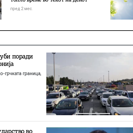
пред 2 мес.
губи поради
онија
о-грчката граница,
ударство во