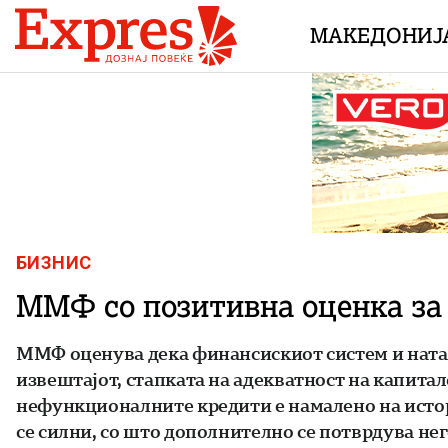
Skip to content
МАКЕДОНИЈ
БИЗНИС
ММФ со позитивна оценка за 
ММФ оценува дека финансискиот систем и натам
извештајот, стапката на адекватност на капита
нефункционалните кредити е намалено на истор
се силни, со што дополнително се потврдува не