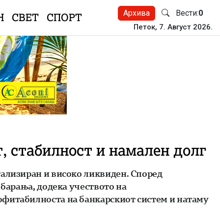
Архива
Вести:
0
Н
СВЕТ
СПОРТ
Петок, 7. Август 2026.
, стабилност и намален долг
тализиран и високо ликвиден. Според
 барања, додека учеството на
офитабилноста на банкарскиот систем и натаму