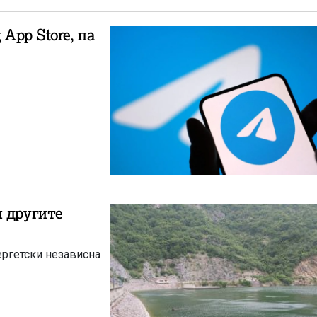
 App Store, па
и другите
ергетски независна