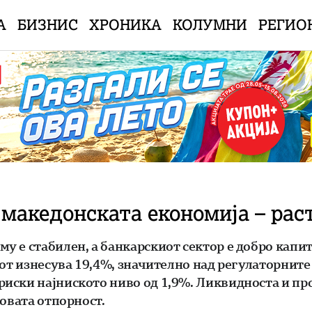
А
БИЗНИС
ХРОНИКА
КОЛУМНИ
РЕГИО
македонската економија – раст
у е стабилен, а банкарскиот сектор е добро капи
лот изнесува 19,4%, значително над регулаторните
иски најниското ниво од 1,9%. Ликвидноста и пр
говата отпорност.