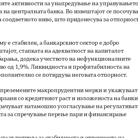
ите активности за унапредување на управувањет
а на централната банка.
Во извештајот се посочув
на соодветното ниво, што придонесува за отпорнос
 е стабилен, а банкарскиот сектор е добро
тајот, стапката на адекватност на капиталот
 барања, додека учеството на нефункционалните
во од 1,9%. Ликвидноста и профитабилноста на
дополнително се потврдува неговата отпорност.
 преземените макропрудентни мерки и укажуваат
врзани со кредитниот раст и изложеноста на банки
орачуваат натамошно усогласување на регулативат
ата за спречување перење пари и финансирање
аат потврда за стабилноста и отпорноста на