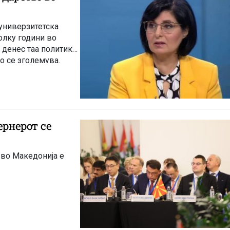
универзитетска
олку години во
 денес таа политика
о се зголемува.
 во Македонија е