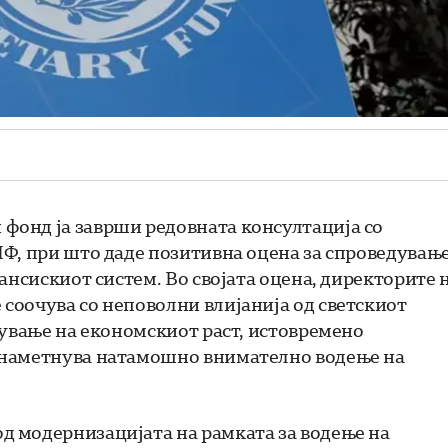
фонд ја заврши редовната консултација со
МФ, при што даде позитивна оцена за спроведувањ
нансискиот систем.
Во својата оцена, директорите 
соочува со неповолни влијанија од светскиот
вување на економскиот раст, истовремено
 наметнува натамошно внимателно водење на
 модернизацијата на рамката за водење на