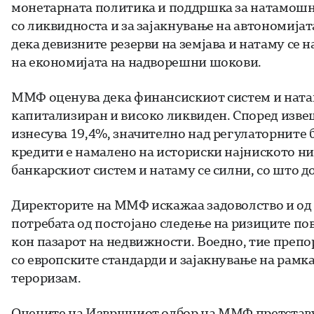
монетарната политика и поддршка за натамошн
со ликвидноста и за зајакнување на автономијат
дека девизните резерви на земјава и натаму се 
на економијата на надворешни шокови.
ММФ оценува дека финансискиот систем и натаму
капитализиран и високо ликвиден. Според извеш
изнесува 19,4%, значително над регулаторните
кредити е намалено на историски најниското ни
банкарскиот систем и натаму се силни, со што 
Директорите на ММФ искажаа задоволство и од
потребата од постојано следење на ризиците по
кон пазарот на недвижности. Воедно, тие преп
со европските стандарди и зајакнување на рамк
тероризам.
Оцените на Извршниот одбор на ММФ претставув