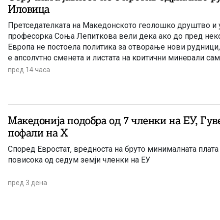
Иловица
Претседателката на Македонското геолошко друштво и 
професорка Соња Лепиткова вели дека ако до пред нек
Европа не постоела политика за отворање нови рудници,
е апсолутно сменета и листата на критични минерали сам
пред 14 часа
Македонија подобра од 7 членки на ЕУ, Гувернерот се
пофали на Х
Според Евростат, вредноста на бруто минималната плата
повисока од седум земји членки на ЕУ
пред 3 дена