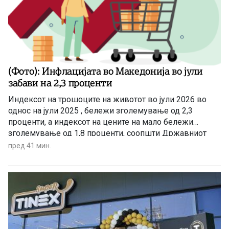
(Фото): Инфлацијата во Македонија во јули
забави на 2,3 проценти
Индексот на трошоците на животот во јули 2026 во
однос на јули 2025 , бележи зголемување од 2,3
проценти, а индексот на цените на мало бележи
зголемување од 1,8 проценти, соопшти Државниот
завод за статистика. Станува збор за благо забавување
пред 41 мин.
на инфлацијата ако се земе предвид дека во јуни
годишната стапка на инфлација изнесуваше 3,4
проценти.