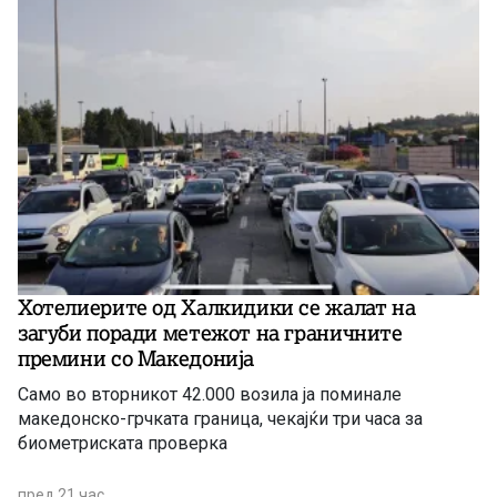
за бакар во Иловица.
Хотелиерите од Халкидики се жалат на
загуби поради метежот на граничните
премини со Македонија
Само во вторникот 42.000 возила ја поминале
македонско-грчката граница, чекајќи три часа за
биометриската проверка
пред 21 час