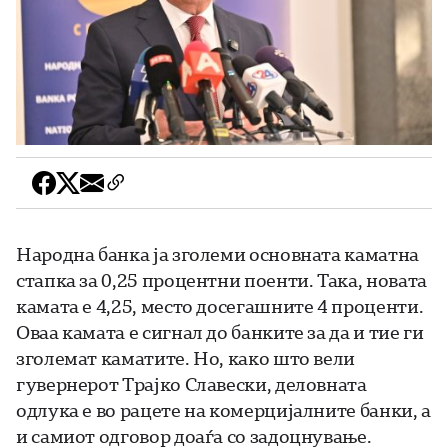
Народна банка ја зголеми основната каматна
стапка за 0,25 процентни поенти. Така, новата
камата е 4,25, место досегашните 4 проценти.
Оваа камата е сигнал до банките за да и тие ги
зголемат каматите. Но, како што вели
гувернерот Трајко Славески, деловната
одлука е во рацете на комерцијалните банки, а
и самиот одговор доаѓа со задоцнување.