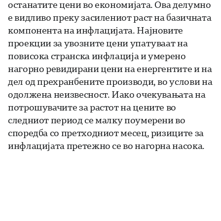
останатите цени во економијата. Ова делумно
е видливо преку засилениот раст на базичната
компонента на инфлацијата. Најновите
проекции за увозните цени упатуваат на
повисока странска инфлација и умерено
нагорно ревидирани цени на енергентите и на
дел од прехранбените производи, во услови на
одолжена неизвесност. Иако очекувањата на
потрошувачите за растот на цените во
следниот период се малку поумерени во
споредба со претходниот месец, ризиците за
инфлацијата претежно се во нагорна насока.