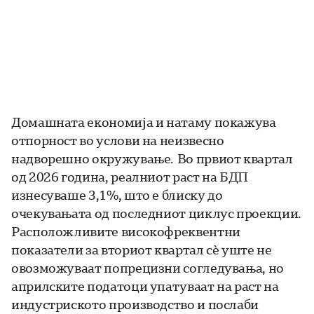
Домашната економија и натаму покажува
отпорност во услови на неизвесно
надворешно окружување. Во првиот квартал
од 2026 година, реалниот раст на БДП
изнесуваше 3,1%, што е блиску до
очекувањата од последниот циклус проекции.
Расположливите високофреквентни
показатели за вториот квартал сѐ уште не
овозможуваат попрецизни согледувања, но
априлските податоци упатуваат на раст на
индустриското производство и послаби