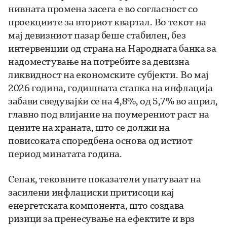
нивната промена засега е во согласност со
проекциите за вториот квартал. Во текот на
мај девизниот пазар беше стабилен, без
интервенции од страна на Народната банка за
надоместување на потребите за девизна
ликвидност на економските субјекти. Во мај
2026 година, годишната стапка на инфлација
забави сведувајќи се на 4,8%, од 5,7% во април,
главно под влијание на поумерениот раст на
цените на храната, што се должи на
повисоката споредбена основа од истиот
период минатата година.
Сепак, тековните показатели упатуваат на
засилени инфлациски притисоци кај
енергетската компонента, што создава
ризици за пренесување на ефектите и врз