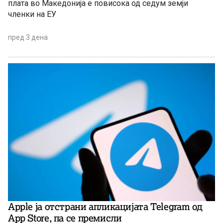
плата во Македонија е повисока од седум земји
членки на ЕУ
пред 3 дена
Apple ја отстрани апликацијата Telegram од
App Store, па се премисли