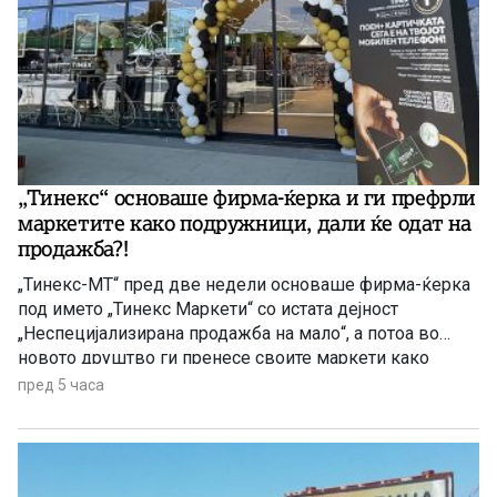
„Тинекс“ основаше фирма-ќерка и ги префрли
маркетите како подружници, дали ќе одат на
продажба?!
„Тинекс-МТ“ пред две недели основаше фирма-ќерка
под името „Тинекс Маркети“ со истата дејност
„Неспецијализирана продажба на мало“, а потоа во
новото друштво ги пренесе своите маркети како
регистрирани подружници, објави Фактор. На прашање
пред 5 часа
дали станува за чекор пред продажба на одреден имот
на нов инвеститор или пак реорганизација на
работењето, не добивме одговор ниту од […]