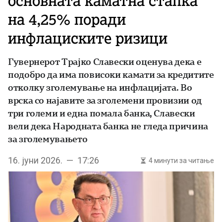
основната каматна стапка
на 4,25% поради
инфлациските ризици
Гувернерот Трајко Славески оценува дека е
подобро да има повисоки камати за кредитите
отколку зголемување на инфлацијата. Во
врска со најавите за зголемени провизии од
три големи и една помала банка, Славески
вели дека Народната банка не гледа причина
за зголемувањето
16. јуни 2026. — 17:26
4 минути за читање