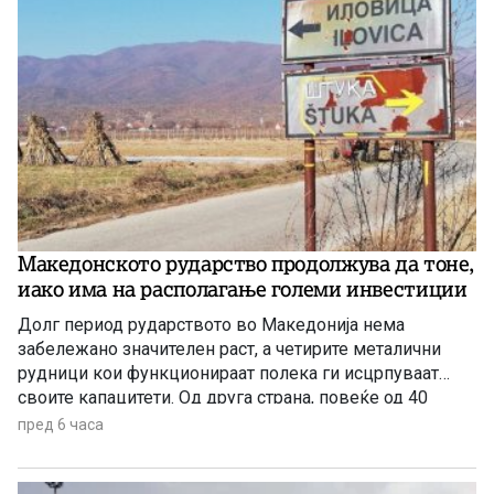
Македонското рударство продолжува да тоне,
иако има на располагање големи инвестиции
Долг период рударството во Македонија нема
забележано значителен раст, а четирите металични
рудници кои функционираат полека ги исцрпуваат
своите капацитети. Од друга страна, повеќе од 40
години се нема реализирано ниту една голема
пред 6 часа
инвестиција во оваа гранка, а во моментов
единствена сериозна најава има за проектот за рудник