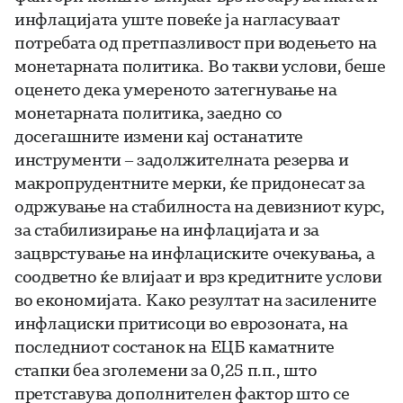
инфлацијата уште повеќе ја нагласуваат
потребата од претпазливост при водењето на
монетарната политика. Во такви услови, беше
оценето дека умереното затегнување на
монетарната политика, заедно со
досегашните измени кај останатите
инструменти – задолжителната резерва и
макропрудентните мерки, ќе придонесат за
одржување на стабилноста на девизниот курс,
за стабилизирање на инфлацијата и за
зацврстување на инфлациските очекувања, а
соодветно ќе влијаат и врз кредитните услови
во економијата. Како резултат на засилените
инфлациски притисоци во еврозоната, на
последниот состанок на ЕЦБ каматните
стапки беа зголемени за 0,25 п.п., што
претставува дополнителен фактор што се