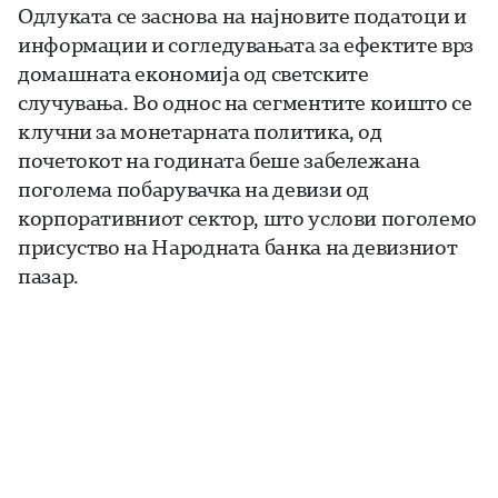
Одлуката се заснова на најновите податоци и
информации и согледувањата за ефектите врз
домашната економија од светските
случувања. Во однос на сегментите коишто се
клучни за монетарната политика, од
почетокот на годината беше забележана
поголема побарувачка на девизи од
корпоративниот сектор, што услови поголемо
присуство на Народната банка на девизниот
пазар.