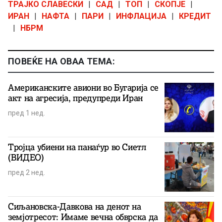
ТРАЈКО СЛАВЕСКИ
|
САД
|
ТОП
|
СКОПЈЕ
|
ИРАН
|
НАФТА
|
ПАРИ
|
ИНФЛАЦИЈА
|
КРЕДИТ
|
НБРМ
ПОВЕЌЕ НА ОВАА ТЕМА:
Американските авиони во Бугарија се
акт на агресија, предупреди Иран
пред 1 нед.
Тројца убиени на панаѓур во Сиетл
(ВИДЕО)
пред 2 нед.
Сиљановска-Давкова на денот на
земјотресот: Имаме вечна обврска да