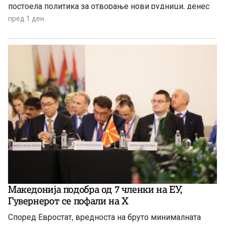
постоела политика за отворање нови рудници, денес
таа политика е апсолутно сменета и листата на
пред 1 ден
критични минерали само се зголемува.
Македонија подобра од 7 членки на ЕУ,
Гувернерот се пофали на Х
Според Евростат, вредноста на бруто минималната