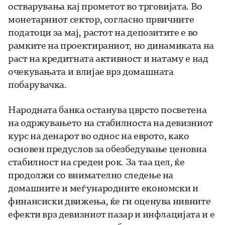
остварувања кај прометот во трговијата. Во
монетарниот сектор, согласно првичните
податоци за мај, растот на депозитите е во
рамките на проектираниот, но динамиката на
раст на кредитната активност и натаму е над
очекувањата и влијае врз домашната
побарувачка.
Народната банка останува цврсто посветена
на одржувањето на стабилноста на девизниот
курс на денарот во однос на еврото, како
основен предуслов за обезбедување ценовна
стабилност на среден рок. За таа цел, ќе
продолжи со внимателно следење на
домашните и меѓународните економски и
финансиски движења, ќе ги оценува нивните
ефекти врз девизниот пазар и инфлацијата и е