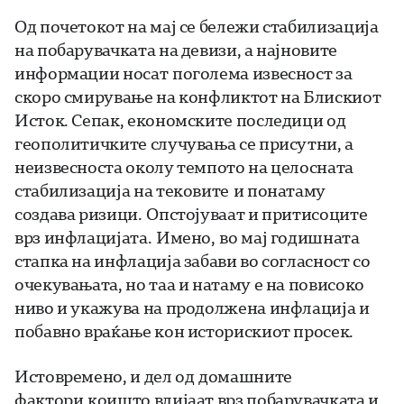
Од почетокот на мај се бележи стабилизација
на побарувачката на девизи, а најновите
информации носат поголема извесност за
скоро смирување на конфликтот на Блискиот
Исток. Сепак, економските последици од
геополитичките случувања се присутни, а
неизвесноста околу темпото на целосната
стабилизација на тековите и понатаму
создава ризици. Опстојуваат и притисоците
врз инфлацијата. Имено, во мај годишната
стапка на инфлација забави во согласност со
очекувањата, но таа и натаму е на повисоко
ниво и укажува на продолжена инфлација и
побавно враќање кон историскиот просек.
Истовремено, и дел од домашните
фактори коишто влијаат врз побарувачката и