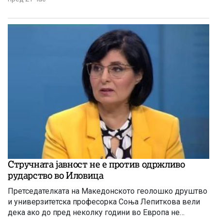
Стручната јавност не е против одржливо
рударство во Иловица
Претседателката на Македонското геолошко друштво
и универзитетска професорка Соња Лепиткова вели
дека ако до пред неколку години во Европа не