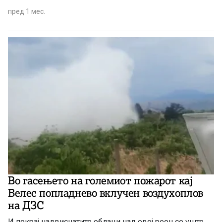
пред 1 мес.
Во гасењето на големиот пожарот кај
Велес попладнево вклучен воздухоплов
на ДЗС
И покрај надвиснатите облаци над овој реон се уште