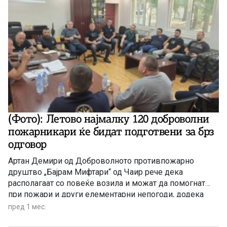
(Фото): Летово најмалку 120 доброволни
пожарникари ќе бидат подготвени за брз
одговор
Артан Демири од Доброволното противпожарно
друштво „Бајрам Мифтари“ од Чаир рече дека
располагаат со повеќе возила и можат да помогнат
при пожари и други елементарни непогоди, додека
претседателот на Доброволното противпожарно
пред 1 мес.
друштво од Кочани, Златко Илиев, посочи дека