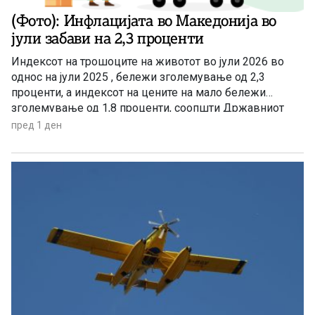
(Фото): Инфлацијата во Македонија во
јули забави на 2,3 проценти
Индексот на трошоците на животот во јули 2026 во
однос на јули 2025 , бележи зголемување од 2,3
проценти, а индексот на цените на мало бележи
зголемување од 1,8 проценти, соопшти Државниот
завод за статистика. Станува збор за благо забавување
пред 1 ден
на инфлацијата ако се земе предвид дека во јуни
годишната стапка на инфлација изнесуваше 3,4
проценти.