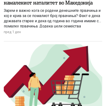
намалениот наталитет во Македонија
Зарем е важно кога се родени денешните првачиња и
кој е крив за се помалиот број првачиња? Факт е дека
државата старее и дека од година во година имаме се
помалку првачиња. Додека цели семејства
заминуваат од државата, политичарите си наоѓаат нова
пред 1 ден
тема за меѓусебни препукувања наместо да донесат
итни мерки за да се спречи одливот на млади.