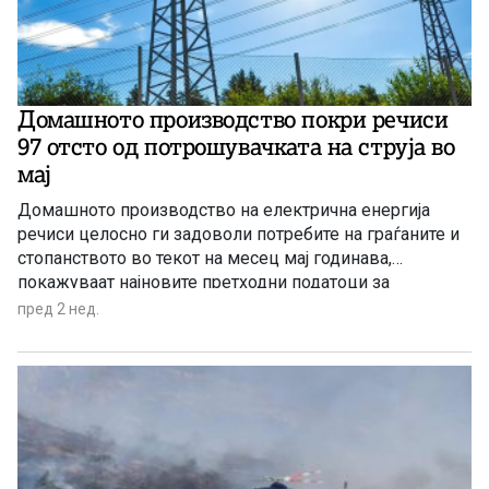
Домашното производство покри речиси
97 отсто од потрошувачката на струја во
мај
Домашното производство на електрична енергија
речиси целосно ги задоволи потребите на граѓаните и
стопанството во текот на месец мај годинава,
покажуваат најновите претходни податоци за
енергетиката на Државниот завод за статистика (ДЗС).
пред 2 нед.