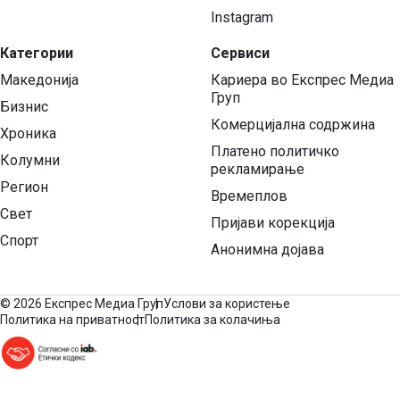
Instagram
Категории
Сервиси
Македонија
Кариера во Експрес Медиа
Груп
Бизнис
Комерцијална содржина
Хроника
Платено политичко
Колумни
рекламирање
Регион
Времеплов
Свет
Пријави корекција
Спорт
Анонимна дојава
©
2026 Експрес Медиа Груп
Услови за користење
Политика на приватност
Политика за колачиња