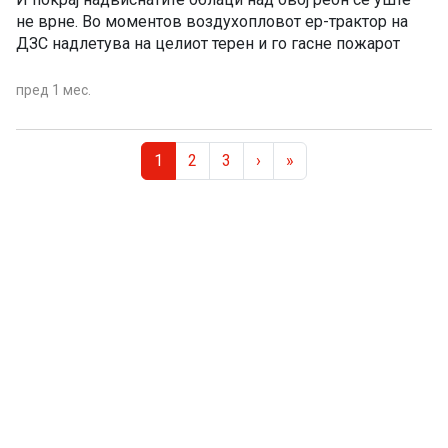
не врне. Во моментов воздухопловот ер-трактор на
ДЗС надлетува на целиот терен и го гасне пожарот
пред 1 мес.
Page navigation
Current Page
Page
Page
1
2
3
›
»