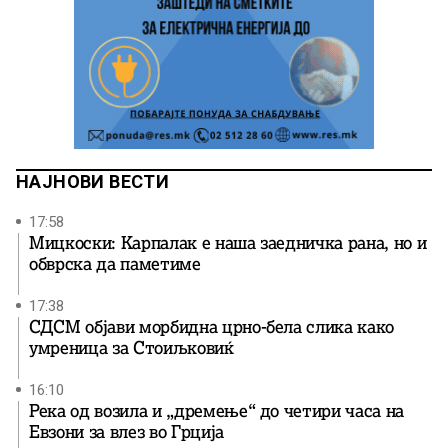
НАЈНОВИ ВЕСТИ
17:58
Мицкоски: Карпалак е наша заедничка рана, но и
обврска да паметиме
17:38
СДСМ објави морбидна црно-бела слика како
умреница за Стоиљковиќ
16:10
Река од возила и „дремење“ до четири часа на
Евзони за влез во Грција