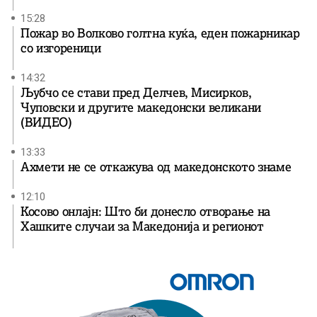
15:28
Пожар во Волково голтна куќа, еден пожарникар
со изгореници
14:32
Љубчо се стави пред Делчев, Мисирков,
Чуповски и другите македонски великани
(ВИДЕО)
13:33
Ахмети не се откажува од македонското знаме
12:10
Косово онлајн: Што би донесло отворање на
Хашките случаи за Македонија и регионот