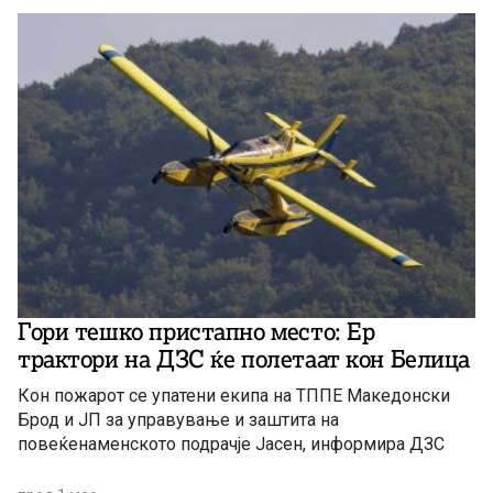
најголем проблем претставуваат финансирањето,
набавката на опрема и високите давачки за увоз на
возила.
Гори тешко пристапно место: Ер
трактори на ДЗС ќе полетаат кон Белица
Кон пожарот се упатени екипа на ТППЕ Македонски
Брод и ЈП за управување и заштита на
повеќенаменското подрачје Јасен, информира ДЗС