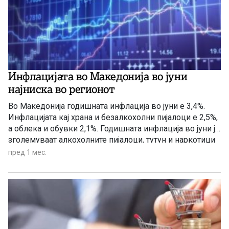
Инфлацијата во Македонија во јуни
најниска во регионот
Во Македонија годишната инфлација во јуни е 3,4%.
Инфлацијата кај храна и безалкохолни пијалоци е 2,5%,
а облека и обувки 2,1%. Годишната инфлација во јуни ја
зголемуваат алкохолните пијалоци, тутун и наркотици
со 9,3% и транспортот со 6,2%, покажуваат податоците
пред 1 мес.
на Државниот завод за статистика.