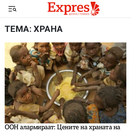
Skip to content
Menu
ТЕМА: ХРАНА
ООН алармираат: Цените на храната на