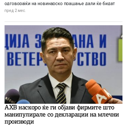
одговорајќи на новинарско прашање дали ќе бидат
донесени нови економски таргет-мерки имајќи ја
пред 2 мес.
предвид стапката на инфлација. Мицкоски појасни
дека просечната инфлација е под 4,5 во првите четири
месеци и, како што рече, „е една од најниските, ако не
и најниска во регионот“.
АХВ наскоро ќе ги објави фирмите што
манипулирале со декларации на млечни
производи