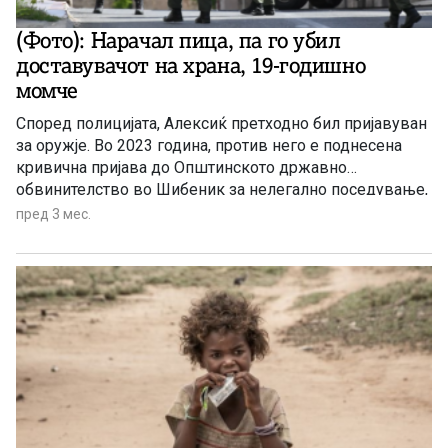
(Фото): Нарачал пица, па го убил
доставувачот на храна, 19-годишно
момче
Според полицијата, Алексиќ претходно бил пријавуван
за оружје. Во 2023 година, против него е поднесена
кривична пријава до Општинското државно
обвинителство во Шибеник за нелегално поседување,
производство и набавување оружје и експлозивни
пред 3 мес.
материи. Истражителите сега утврдуваат со кое оружје
е убиен 19-годишникот и како осомничениот стигнал
до него.