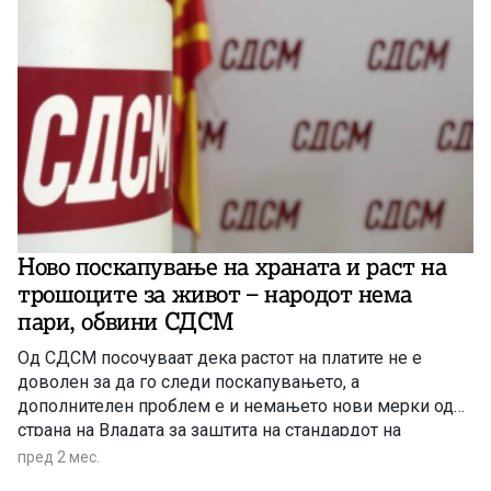
Ново поскапување на храната и раст на
трошоците за живот – народот нема
пари, обвини СДСМ
Од СДСМ посочуваат дека растот на платите не е
доволен за да го следи поскапувањето, а
дополнителен проблем е и немањето нови мерки од
страна на Владата за заштита на стандардот на
граѓаните. Според опозицијата, секојдневните трошоци
пред 2 мес.
како храната, сметките и превозот стануваат сè