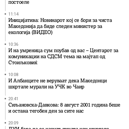
постоеле
11:14
Иницијатива: Новинарот кој се бори за чиста
Македонија да биде следен министер за
екологија (ВИДЕО)
10:36
И на умреница сум поубав од вас – Центарот за
комуникации на СДСМ тема на мајтап од
Стоиљковиќ
10:08
И Албанците не веруваат дека Македонци
шкртале мурали на УЧК во Чаир
20:41
Сиљановска-Давкова: 8 август 2001 година беше
и остана тегобен ден за сите нас
20:09
ДУИ бара да се казнат лицата кои шкртале