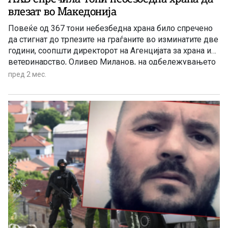
влезат во Македонија
Повеќе од 367 тони небезбедна храна било спречено
да стигнат до трпезите на граѓаните во изминатите две
години, соопшти директорот на Агенцијата за храна и
ветеринарство, Оливер Миланов, на одбележувањето
на 15-годишнината од постоењето на институцијата и
пред 2 мес.
Светскиот ден на безбедноста на храната