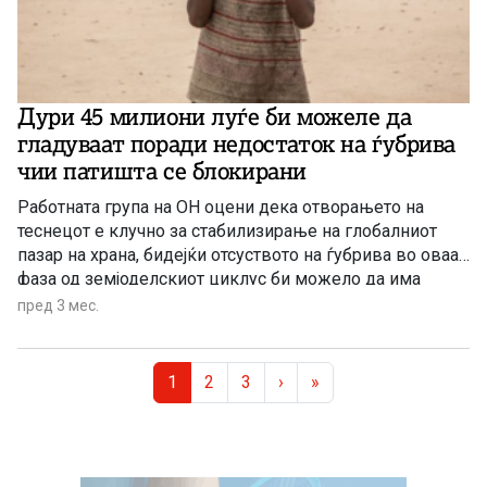
Дури 45 милиони луѓе би можеле да
гладуваат поради недостаток на ѓубрива
чии патишта се блокирани
Работната група на ОН оцени дека отворањето на
теснецот е клучно за стабилизирање на глобалниот
пазар на храна, бидејќи отсуството на ѓубрива во оваа
фаза од земјоделскиот циклус би можело да има
долгорочни последици врз приносите низ целиот свет.
пред 3 мес.
Page navigation
Current Page
Page
Page
1
2
3
›
»