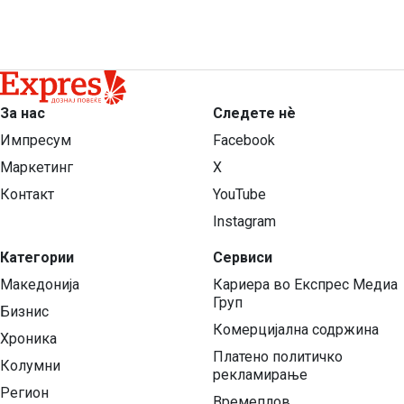
За нас
Следете нѐ
Импресум
Facebook
Маркетинг
X
Контакт
YouTube
Instagram
Категории
Сервиси
Македонија
Кариера во Експрес Медиа
Груп
Бизнис
Комерцијална содржина
Хроника
Платено политичко
Колумни
рекламирање
Регион
Времеплов