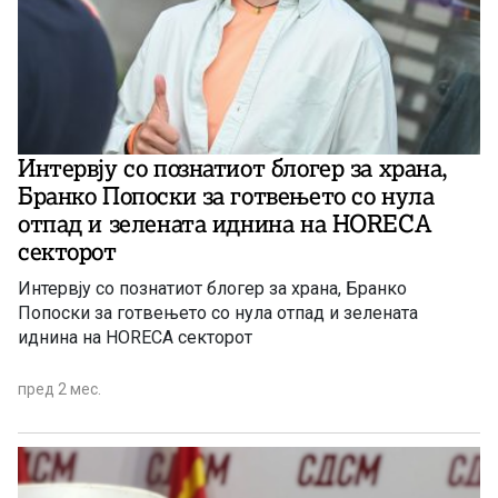
Интервју со познатиот блогер за храна,
Бранко Попоски за готвењето со нула
отпад и зелената иднина на HORECA
секторот
Интервју со познатиот блогер за храна, Бранко
Попоски за готвењето со нула отпад и зелената
иднина на HORECA секторот
пред 2 мес.