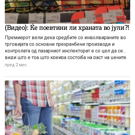
(Видео): Ќе поевтини ли храната во јули?!
Премиерот вели дека средбите со инволвираните во
трговијата со основни прехранбени производи и
контролата од пазарниот инспекторат е со цел да се
види што е тоа што креира состојба на раст на цените.
пред 2 мес.