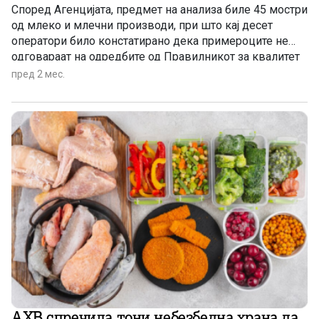
Според Агенцијата, предмет на анализа биле 45 мостри
од млеко и млечни производи, при што кај десет
оператори било констатирано дека примероците не
одговараат на одредбите од Правилникот за квалитет
на земјоделските производи, односno производите
пред 2 мес.
содржеле помал процент на млечни масти од она што
било истакнато на декларациите.
АХВ спречила тони небезбедна храна да