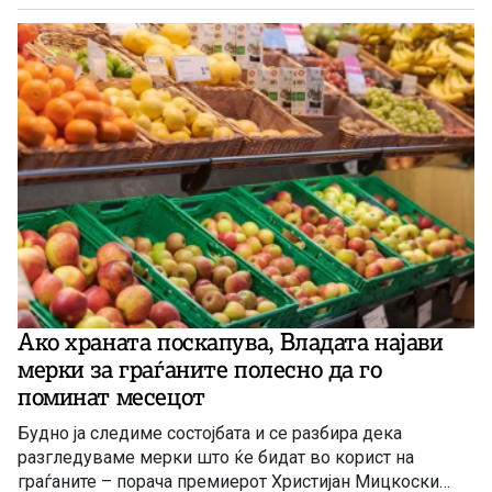
поголем товар за семејните буџети. Тие алармираат
дека синдикалната потрошувачка кошничка
континуирано расте, додека реалната куповна моќ на
граѓаните опаѓа.
Ако храната поскапува, Владата најави
мерки за граѓаните полесно да го
поминат месецот
Будно ја следиме состојбата и се разбира дека
разгледуваме мерки што ќе бидат во корист на
граѓаните – порача премиерот Христијан Мицкоски