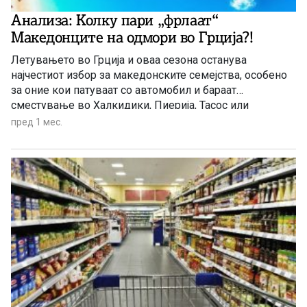
Анализа: Колку пари „фрлаат“
Македонците на одмори во Грција?!
Летувањето во Грција и оваа сезона останува
најчестиот избор за македонските семејства, особено
за оние кои патуваат со автомобил и бараат
сместување во Халкидики, Пиерија, Тасос или
околината на Солун. Она што е главното прашање е
пред 1 мес.
колку пари оставаат македонските туристи во оваа
земја. Ако се земе како пример семејство од двајца
возрасни и две […]