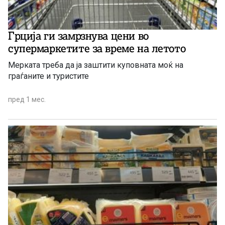
Грција ги замрзнува цени во
супермаркетите за време на летото
Мерката треба да ја заштити куповната моќ на
граѓаните и туристите
пред 1 мес.