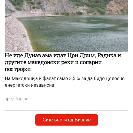
Не иде Дунав ама идат Црн Дрим, Радика и
другите македонски реки и соларни
постројки
На Македонија и фалат само 3,5 % за да биде целосно
енергетски независна
пред 3 дена
Сите вести од Бизнис