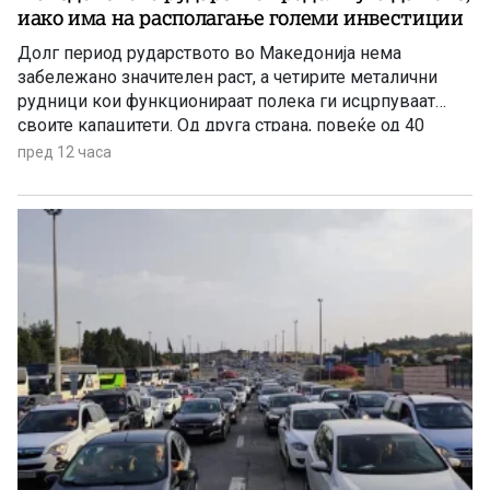
иако има на располагање големи инвестиции
Долг период рударството во Македонија нема
забележано значителен раст, а четирите металични
рудници кои функционираат полека ги исцрпуваат
своите капацитети. Од друга страна, повеќе од 40
години се нема реализирано ниту една голема
пред 12 часа
инвестиција во оваа гранка, а во моментов
единствена сериозна најава има за проектот за рудник
за бакар во Иловица.