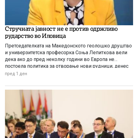
Стручната јавност не е против одржливо
рударство во Иловица
Претседателката на Македонското геолошко друштво
и универзитетска професорка Соња Лепиткова вели
дека ако до пред неколку години во Европа не
постоела политика за отворање нови рудници, денес
таа политика е апсолутно сменета и листата на
пред 1 ден
критични минерали само се зголемува.