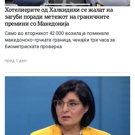
Хотелиерите од Халкидики се жалат на
загуби поради метежот на граничните
премини со Македонија
Само во вторникот 42.000 возила ја поминале
македонско-грчката граница, чекајќи три часа за
биометриската проверка
пред 1 ден