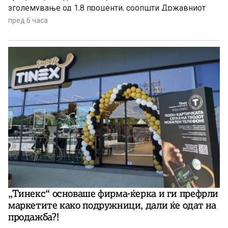
зголемување од 1,8 проценти, соопшти Државниот
завод за статистика. Станува збор за благо забавување
пред 6 часа
на инфлацијата ако се земе предвид дека во јуни
годишната стапка на инфлација изнесуваше 3,4
проценти.
„Тинекс“ основаше фирма-ќерка и ги префрли
маркетите како подружници, дали ќе одат на
продажба?!