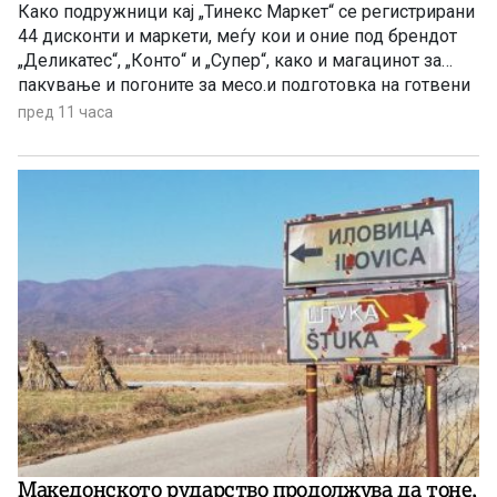
Како подружници кај „Тинекс Маркет“ се регистрирани
44 дисконти и маркети, меѓу кои и оние под брендот
„Деликатес“, „Конто“ и „Супер“, како и магацинот за
пакување и погоните за месо.и подготовка на готвени
јадења. Префрлен е и центарот за логистика, односно
пред 11 часа
за складирање стока во Петровец.
Македонското рударство продолжува да тоне,