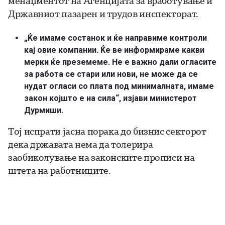
менаџментот на Агенцијата за вработување и
Државниот пазарен и трудов инспекторат.
„Ќе имаме состанок и ќе направиме контроли
кај овие компании. Ќе ве информираме какви
мерки ќе преземеме. Не е важно дали огласите
за работа се стари или нови, не може да се
нудат огласи со плата под минималната, имаме
закон којшто е на сила“, изјави министерот
Дурмиши.
Тој испрати јасна порака до бизнис секторот
дека државата нема да толерира
заобиколување на законските прописи на
штета на работниците.