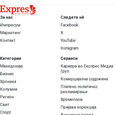
За нас
Следете нѐ
Импресум
Facebook
Маркетинг
X
Контакт
YouTube
Instagram
Категории
Сервиси
Македонија
Кариера во Експрес Медиа
Груп
Бизнис
Комерцијална содржина
Хроника
Платено политичко
Колумни
рекламирање
Регион
Времеплов
Свет
Пријави корекција
Спорт
Анонимна дојава