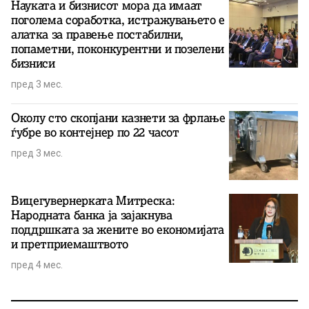
Науката и бизнисот мора да имаат
поголема соработка, истражувањето е
алатка за правење постабилни,
попаметни, поконкурентни и позелени
бизниси
пред 3 мес.
Околу сто скопјани казнети за фрлање
ѓубре во контејнер по 22 часот
пред 3 мес.
Вицегувернерката Митреска:
Народната банка ја зајакнува
поддршката за жените во економијата
и претприемаштвото
пред 4 мес.