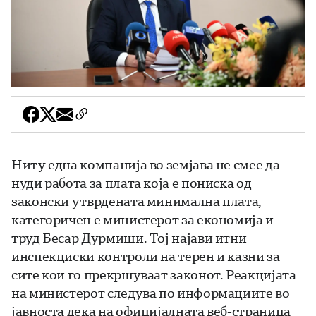
Ниту една компанија во земјава не смее да
нуди работа за плата која е пониска од
законски утврдената минимална плата,
категоричен е министерот за економија и
труд Бесар Дурмиши. Тој најави итни
инспекциски контроли на терен и казни за
сите кои го прекршуваат законот. Реакцијата
на министерот следува по информациите во
јавноста дека на официјалната веб-страница