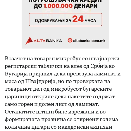
Возачот на товарен микробус со швајцарски
регистарски таблички на влез од Србија во
Бугарија пријавил дека превезува ламинат и
маса од Швајцарија, но по проверката на
товарниот дел од микробусот бугарските
цариници откриле дека пакетите содржат
само горен и долен лист од ламинат.
Останатите штици биле изрежани и во
формираната празнина се откриени голема
количина цигари со македонски акцизни