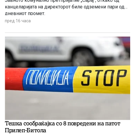
Јавното комунално претпријатие „Сарај“, откако од
канцеларијата на директорот биле одземени пари од
дневниот промет.
пред 16 часа
Тешка сообраќајка со 8 повредени на патот
Прилеп-Битола