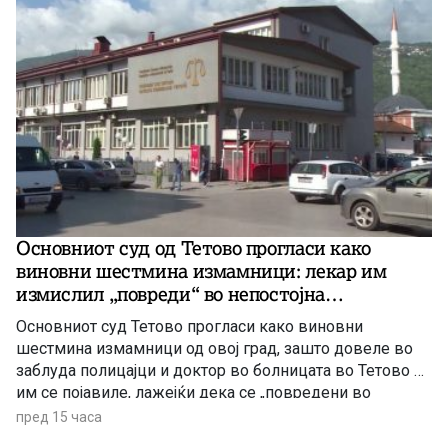
Основниот суд од Тетово прогласи како
виновни шестмина измамници: лекар им
измислил „повреди“ во непостојна
сообраќајка
Основниот суд Тетово прогласи како виновни
шестмина измамници од овој град, зашто довеле во
заблуда полицајци и доктор во болницата во Тетово –
им се појавиле, лажејќи дека се „повредени во
сообраќајка“, па дури добиле и медицински извештај
пред 15 часа
за „телесните повреди“ од доктор во болницата, се со