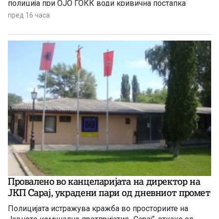
полиција при ОЈО ГОКК води кривична постапка
против полициски службеник од Одделението за
пред 16 часа
безбедност на сообраќајот на патиштата при СВР
Скопје, поради постоење основано сомнение дека
сторил продолжено кривично дело Злоупотреба на
службената положба и овластување.
Провалено во канцеларијата на директор на
ЈКП Сарај, украдени пари од дневниот промет
Полицијата истражува кражба во просториите на