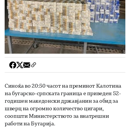
Синоќа во 20:50 часот на преминот Калотина
на бугарско-српската граница е приведен 52-
годишен македонски државјанин за обид за
шверц на огромно количество цигари,
соопшти Министерството за внатрешни
работи на Бугарија.