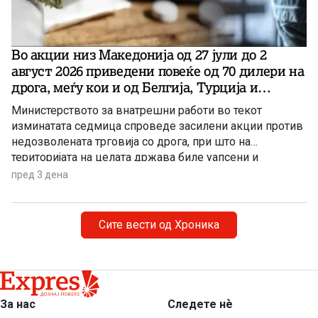
Во акции низ Македонија од 27 јули до 2
август 2026 приведени повеќе од 70 дилери на
дрога, меѓу кои и од Белгија, Турција и
Германија!
Министерството за внатрешни работи во текот
изминатата седмица спроведе засилени акции против
недозволената трговија со дрога, при што на
територијата на целата држава биле уапсени и
приведени повеќе од 70 лица. Акциските контроли
пред 3 дена
биле реализирани од 27 јули до 2 август 2026 година,
поради сомнение за сторени кривични дела и
прекршоци, поврзани со недозволена трговија и
Сите вести од Хроника
поседување дрога.
За нас
Следете нѐ