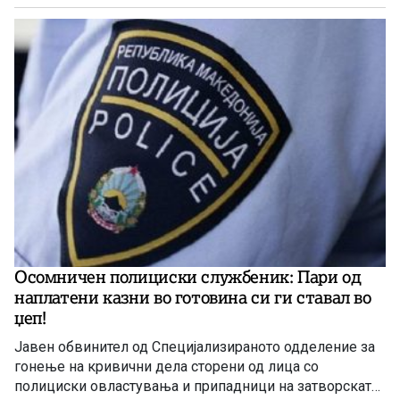
цел да ја приложат таквата лажна медицинска
документација пред осигурителни компании и да
земат отштета.
Осомничен полициски службеник: Пари од
наплатени казни во готовина си ги ставал во
џеп!
Јавен обвинител од Специјализираното одделение за
гонење на кривични дела сторени од лица со
полициски овластувања и припадници на затворската