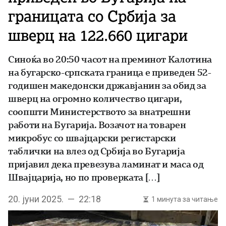
границата со Србија за
шверц на 122.660 цигари
Синоќа во 20:50 часот на преминот Калотина
на бугарско-српската граница е приведен 52-
годишен македонски државјанин за обид за
шверц на огромно количество цигари,
соопшти Министерството за внатрешни
работи на Бугарија. Возачот на товарен
микробус со швајцарски регистарски
таблички на влез од Србија во Бугарија
пријавил дека превезува ламинат и маса од
Швајцарија, но по проверката […]
20. јуни 2025. — 22:18
1 минута за читање