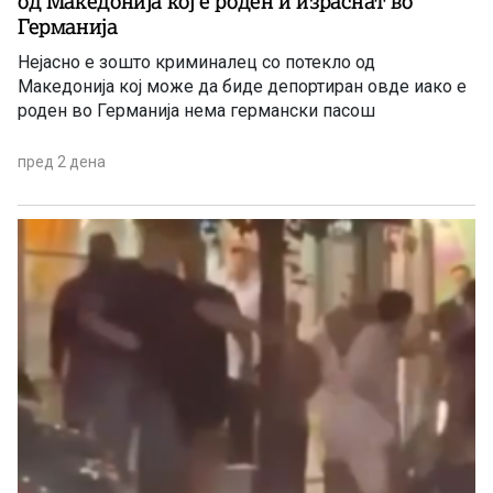
од Македонија кој е роден и израснат во
Германија
Нејасно е зошто криминалец со потекло од
Македонија кој може да биде депортиран овде иако е
роден во Германија нема германски пасош
пред 2 дена