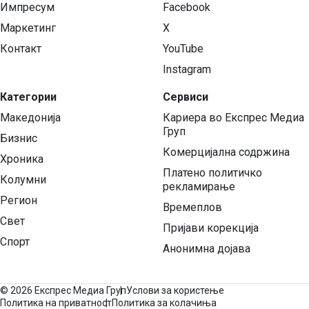
Импресум
Facebook
Маркетинг
X
Контакт
YouTube
Instagram
Категории
Сервиси
Македонија
Кариера во Експрес Медиа
Груп
Бизнис
Комерцијална содржина
Хроника
Платено политичко
Колумни
рекламирање
Регион
Времеплов
Свет
Пријави корекција
Спорт
Анонимна дојава
©
2026 Експрес Медиа Груп
Услови за користење
Политика на приватност
Политика за колачиња