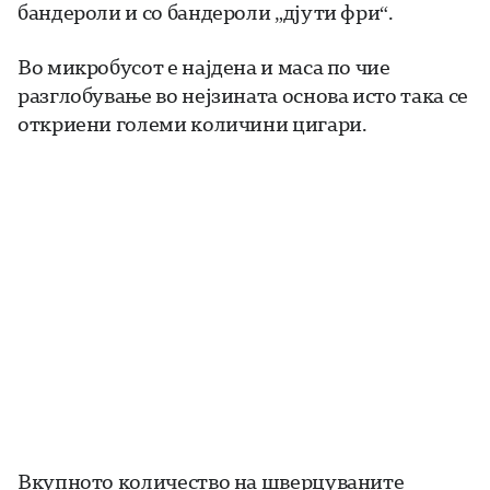
бандероли и со бандероли „дјути фри“.
Во микробусот е најдена и маса по чие
разглобување во нејзината основа исто така се
откриени големи количини цигари.
Вкупното количество на шверцуваните