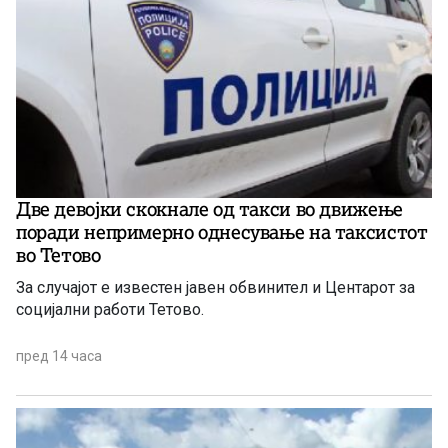
Две девојки скокнале од такси во движење
поради непримерно однесување на таксистот
во Тетово
За случајот е известен јавен обвинител и Центарот за
социјални работи Тетово.
пред 14 часа