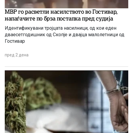
МВР го расветли насилството во Гостивар,
напаѓачите по брза постапка пред судија
Идентификувани тројцата насилници, од кои еден
дваесетгодишник од Скопје и двајца малолетници од
Гостивар
пред 2 дена