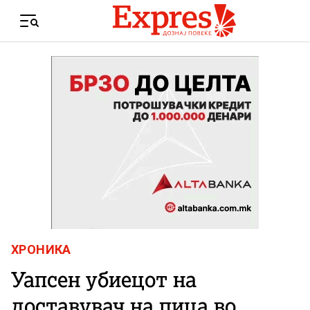
Skip to content
Menu
ХРОНИКА
Уапсен убиецот на
доставувач на пица во