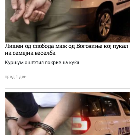
Лишен од слобода маж од Боговиње кој пукал
на семејна веселба
Куршум оштетил покрив на куќа
пред 1 ден