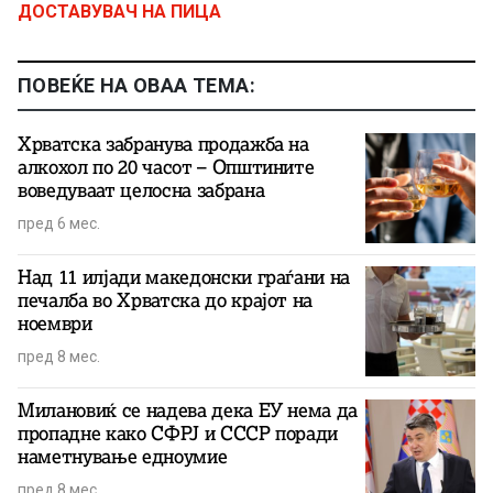
ДОСТАВУВАЧ НА ПИЦА
ПОВЕЌЕ НА ОВАА ТЕМА:
Хрватска забранува продажба на
алкохол по 20 часот – Општините
воведуваат целосна забрана
пред 6 мес.
Над 11 илјади македонски граѓани на
печалба во Хрватска до крајот на
ноември
пред 8 мес.
Милановиќ се надева дека ЕУ нема да
пропадне како СФРЈ и СССР поради
наметнување едноумие
пред 8 мес.