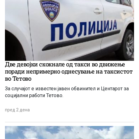
Две девојки скокнале од такси во движење
поради непримерно однесување на таксистот
во Тетово
За случајот е известен јавен обвинител и Центарот за
социјални работи Тетово.
пред 2 дена