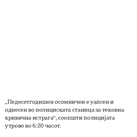
„Педесетгодишен осомничен е уапсен и
однесен во полициската станица за тековна
кривична истрага“, соопшти полицијата
утрово во 6:20 часот.