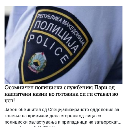
цел да ја приложат таквата лажна медицинска
документација пред осигурителни компании и да
земат отштета.
Осомничен полициски службеник: Пари од
наплатени казни во готовина си ги ставал во
џеп!
Јавен обвинител од Специјализираното одделение за
гонење на кривични дела сторени од лица со
полициски овластувања и припадници на затворската