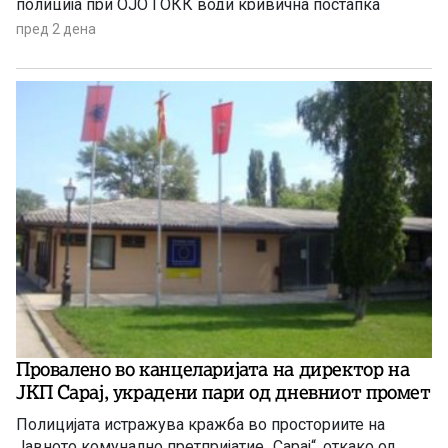
полиција при ОЈО ГОКК води кривична постапка
против полициски службеник од Одделението за
пред 2 дена
безбедност на сообраќајот на патиштата при СВР
Скопје, поради постоење основано сомнение дека
сторил продолжено кривично дело Злоупотреба на
службената положба и овластување.
Провалено во канцеларијата на директор на
ЈКП Сарај, украдени пари од дневниот промет
Полицијата истражува кражба во просториите на
Јавното комунално претпријатие „Сарај“, откако од