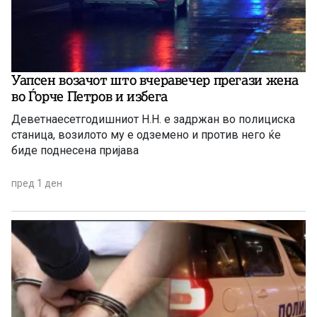
Уапсен возачот што вчеравечер прегази жена
во Ѓорче Петров и избега
Деветнаесетгодишниот Н.Н. е задржан во полициска
станица, возилото му е одземено и против него ќе
биде поднесена пријава
пред 1 ден