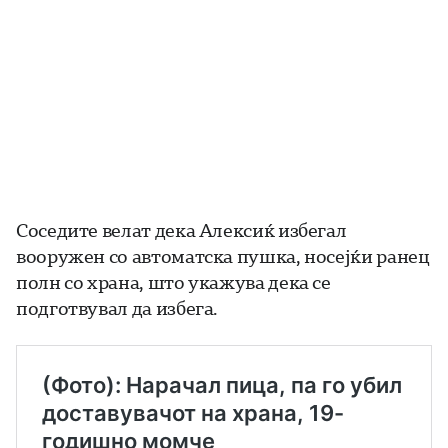
Соседите велат дека Алексиќ избегал
вооружен со автоматска пушка, носејќи ранец
полн со храна, што укажува дека се
подготвувал да избега.