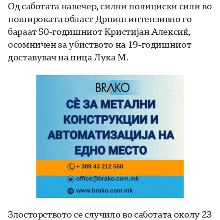
Од саботата навечер, силни полициски сили во
пошироката област Дрниш интензивно го
бараат 50-годишниот Кристијан Алексиќ,
осомничен за убиството на 19-годишниот
доставувач на пица Лука М.
Злосторството се случило во саботата околу 23