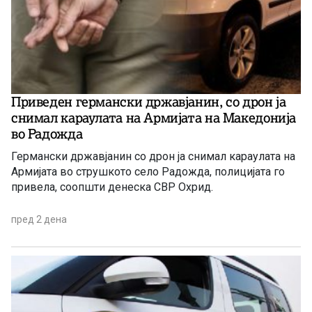
Приведен германски државјанин, со дрон ја
снимал караулата на Армијата на Македонија
во Радожда
Германски државјанин со дрон ја снимал караулата на
Армијата во струшкото село Радожда, полицијата го
привела, соопшти денеска СВР Охрид.
пред 2 дена