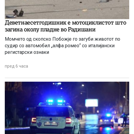
Деветнаесетгодишник е мотоциклистот што
загина околу пладне во Радишани
Момчето од скопско Побожје го загуби животот по
судир со автомобил „алфа ромео“ со италијански
регистарски ознаки
пред 6 часа