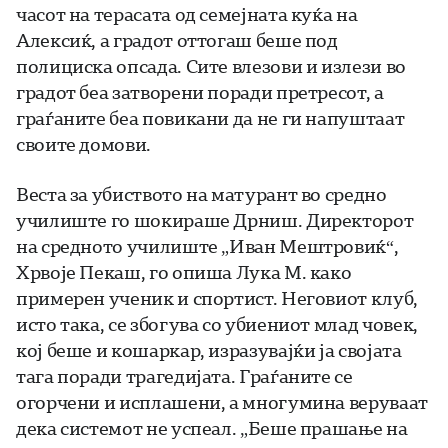
часот на терасата од семејната куќа на
Алексиќ, а градот оттогаш беше под
полициска опсада. Сите влезови и излези во
градот беа затворени поради претресот, а
граѓаните беа повикани да не ги напуштаат
своите домови.
Веста за убиството на матурант во средно
училиште го шокираше Дрниш. Директорот
на средното училиште „Иван Мештровиќ“,
Хрвоје Пекаш, го опиша Лука М. како
примерен ученик и спортист. Неговиот клуб,
исто така, се збогува со убиениот млад човек,
кој беше и кошаркар, изразувајќи ја својата
тага поради трагедијата. Граѓаните се
огорчени и исплашени, а многумина веруваат
дека системот не успеал. „Беше прашање на