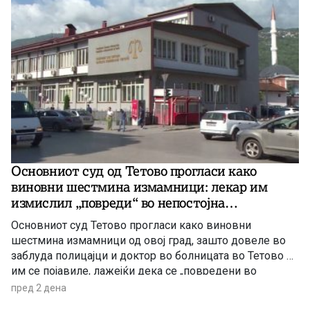
Основниот суд од Тетово прогласи како
виновни шестмина измамници: лекар им
измислил „повреди“ во непостојна
сообраќајка
Основниот суд Тетово прогласи како виновни
шестмина измамници од овој град, зашто довеле во
заблуда полицајци и доктор во болницата во Тетово –
им се појавиле, лажејќи дека се „повредени во
сообраќајка“, па дури добиле и медицински извештај
пред 2 дена
за „телесните повреди“ од доктор во болницата, се со