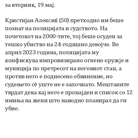
за вторник, 19 мај.
Кристијан Алексиќ (50) претходно им беше
познат на полицијата и судството. На
почетокот на 2000-тите, тој беше осуден за
тешко убиство на 24-годишно девојче. Во
април 2023 година, полицијата му
конфискува импровизирано огнено оружје и
муниција по претресот на неговиот стан, а
против него е поднесено обвинение, но
судењето сè уште не е започнато. Мештаните
тврдат дека кај него е пронајден и список со 12
имиња на жени што наводно планирал да ги
убие.