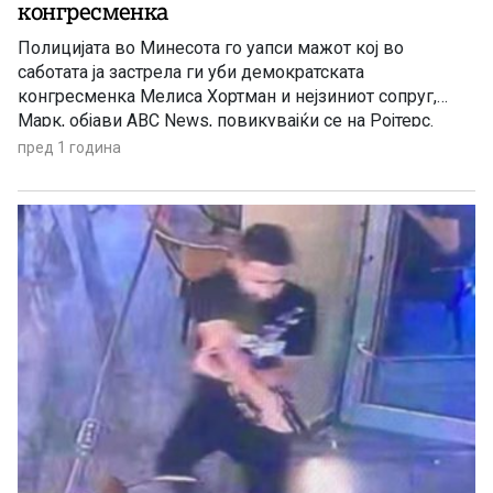
конгресменка
Полицијата во Минесота го уапси мажот кој во
саботата ја застрела ги уби демократската
конгресменка Мелиса Хортман и нејзиниот сопруг,
Марк, објави ABC News, повикувајќи се на Ројтерс.
Осомничениот е уапсен во близина на неговата фарма
пред 1 година
во близина на Грин Ајл, Минесота. Канцеларијата на
шерифот во округот објави фотографија на
социјалните мрежи на која се […]