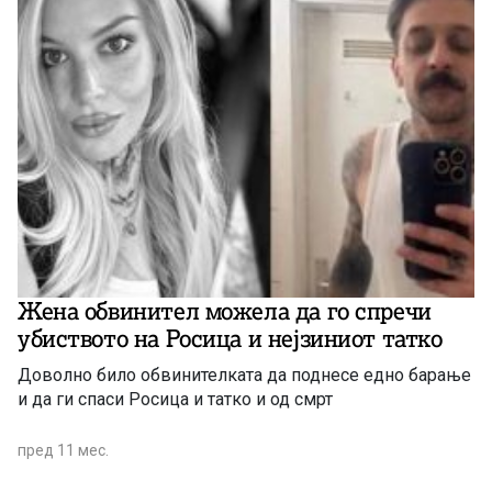
Жена обвинител можела да го спречи
убиството на Росица и нејзиниот татко
Доволно било обвинителката да поднесе едно барање
и да ги спаси Росица и татко и од смрт
пред 11 мес.