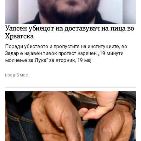
Уапсен убиецот на доставувач на пица во
Хрватска
Поради убиството и пропустите на институциите, во
Задар е најавен тивок протест наречен „19 минути
молчење за Лука“ за вторник, 19 мај
пред 3 мес.