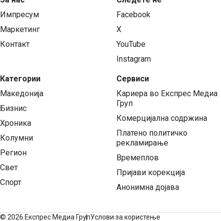
Импресум
Facebook
Маркетинг
X
Контакт
YouTube
Instagram
Категории
Сервиси
Македонија
Кариера во Експрес Медиа
Груп
Бизнис
Комерцијална содржина
Хроника
Платено политичко
Колумни
рекламирање
Регион
Времеплов
Свет
Пријави корекција
Спорт
Анонимна дојава
©
2026 Експрес Медиа Груп
Услови за користење