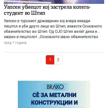
Уапсен убиецот кој застрела колега-
студент во Штип
Уапсен е турскиот државјанин кој вчера извади
пиштол и уби друго лице во Штип, извести Основното
обвинителство во Штип. Од ОЈО Штип велат дека е
најден и пиштолот. „Основното јавно обвинителство
Штип е известено од МВР дека лицето по кое се
пред 1 година
трагаше во врска со вчерашниот оружен инцидент е
лишено од слобода. Пронајдено е и […]
Page navigation
Current Page
Page
1
2