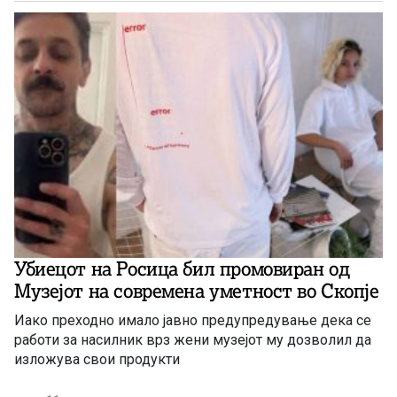
Убиецот на Росица бил промовиран од
Музејот на современа уметност во Скопје
Иако преходно имало јавно предупредување дека се
работи за насилник врз жени музејот му дозволил да
изложува свои продукти