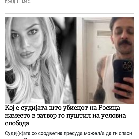
пред 11 мес.
Кој е судијата што убиецот на Росица
наместо в затвор го пуштил на условна
слобода
Судиј(к)ата со соодветна пресуда можел/а да ги спаси