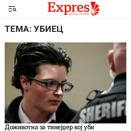
Skip to content
Menu
ТЕМА: УБИЕЦ
Доживотна за тинејџер кој уби