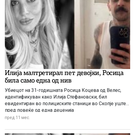
Илија малтретирал пет девојки, Росица
била само една од нив
Убиецот на 31-годишната Росица Коцева од Велес,
идентификуван како Илија Стефановски, бил
евидентиран во полициските станици во Скопје уште
пред повеќе од една деценија
пред 11 мес.