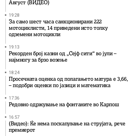
Август (ВИДЕО)
19:28
За само шест часа санкционирани 222
мотоциклисти, 14 приведени исто толку
одземени мотоцикли
19:13
Рекорден број казни од „Сејф сити“ во јули –
најмногу за брзо возење
18:24
Просечната оценка од полагањето матура е 3,66,
– подобри оценки по јазици и математика
17:36
Редовно одржување на фонтаните во Карпош
16:57
(Видео): Ќе нема поскапување на струјата, рече
премиерот