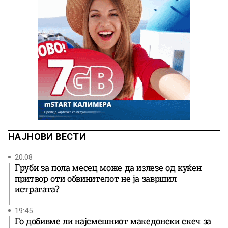
НАЈНОВИ ВЕСТИ
20:08
Груби за пола месец може да излезе од куќен
притвор оти обвинителот не ја завршил
истрагата?
19:45
Го добивме ли најсмешниот македонски скеч за