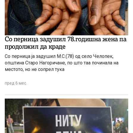
Со перница задушил 78.годишна жена па
продолжил да краде
Со перница ја задушил М.С.(78) од село Челопек,
општина Старо Нагоричане, по што таа починала на
местото, но не сопрел тука
пред 6 мес.