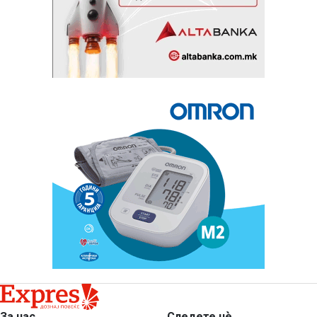
За нас
Следете нѐ