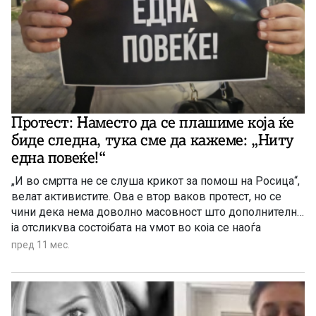
Протест: Наместо да се плашиме која ќе
биде следна, тука сме да кажеме: „Ниту
една повеќe!“
„И во смртта не се слуша крикот за помош на Росица“,
велат активистите. Ова е втор ваков протест, но се
чини дека нема доволно масовност што дополнително
ја отсликува состојбата на умот во која се наоѓа
македонското општество и мнозинството од
пред 11 мес.
граѓаните.