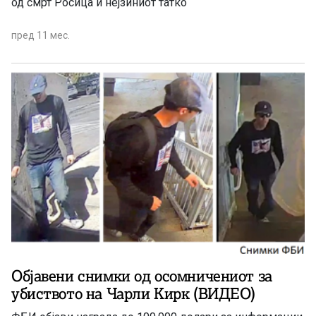
од смрт Росица и нејзиниот татко
пред 11 мес.
Објавени снимки од осомничениот за
убиството на Чарли Кирк (ВИДЕО)