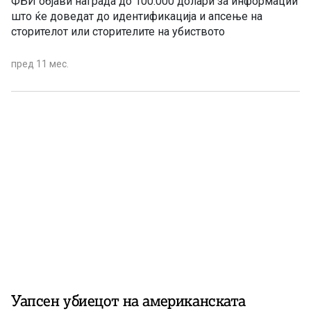
ФБИ објави награда до 100.000 долари за информации
што ќе доведат до идентификација и апсење на
сторителот или сторителите на убиството
пред 11 мес.
Уапсен убиецот на американската