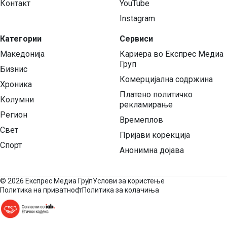
Контакт
YouTube
Instagram
Категории
Сервиси
Македонија
Кариера во Експрес Медиа
Груп
Бизнис
Комерцијална содржина
Хроника
Платено политичко
Колумни
рекламирање
Регион
Времеплов
Свет
Пријави корекција
Спорт
Анонимна дојава
©
2026 Експрес Медиа Груп
Услови за користење
Политика на приватност
Политика за колачиња