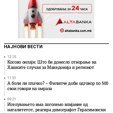
НАЈНОВИ ВЕСТИ
12:10
Косово онлајн: Што би донесло отворање на
Хашките случаи за Македонија и регионот
11:51
А боли ли плачко? – Филипче доби одговор по 500
свои говори на омраза
09:21
Иселувањето има поголемо влијание од
наталитетот, реагира демографот Герасимовски