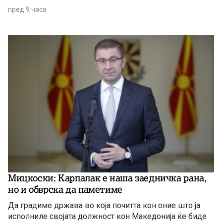
пред 9 часа
Мицкоски: Карпалак е наша заедничка рана,
но и обврска да паметиме
Да градиме држава во која почитта кон оние што ја
исполниле својата должност кон Македонија ќе биде