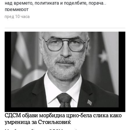
над времето, политиката и поделбите, порача
премиерот
пред 10 часа
СДСМ објави морбидна црно-бела слика како
умреница за Стоиљковиќ