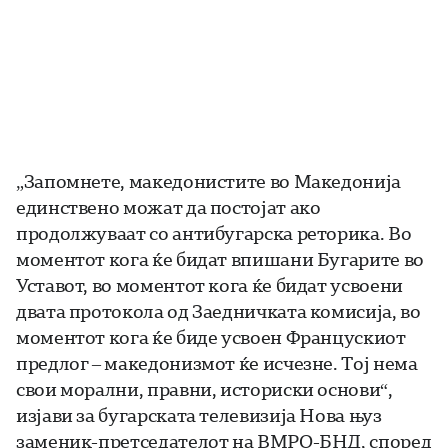
„Запомнете, македонистите во Македонија
единствено можат да постојат ако
продолжуваат со антибугарска реторика. Во
моментот кога ќе бидат впишани Бугарите во
Уставот, во моментот кога ќе бидат усвоени
двата протокола од Заедничката комисија, во
моментот кога ќе биде усвоен Францускиот
предлог – македонизмот ќе исчезне. Тој нема
свои морални, правни, историски основи“,
изјави за бугарската телевизија Нова њуз
заменик-претседателот на ВМРО-БНД, според