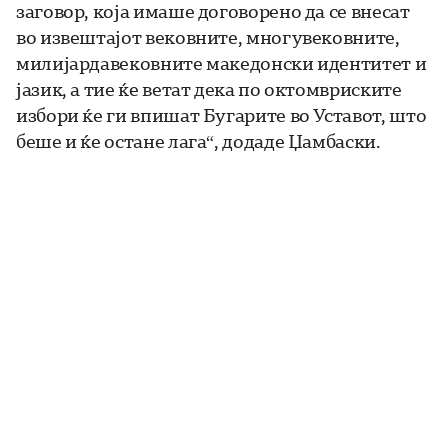
заговор, која имаше договорено да се внесат
во извештајот вековните, многувековните,
милијардавековните македонски идентитет и
јазик, а тие ќе ветат дека по октомвриските
избори ќе ги впишат Бугарите во Уставот, што
беше и ќе остане лага“, додаде Џамбаски.