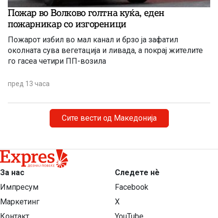
Пожар во Волково голтна куќа, еден
пожарникар со изгореници
Пожарот избил во мал канал и брзо ја зафатил
околната сува вегетација и ливада, а покрај жителите
го гасеа четири ПП-возила
пред 13 часа
Сите вести од Македонија
За нас
Следете нѐ
Импресум
Facebook
Маркетинг
X
Контакт
YouTube