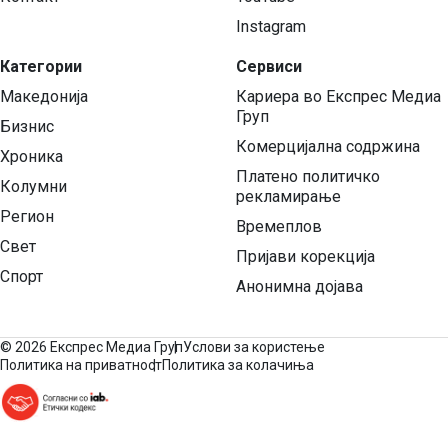
Instagram
Категории
Сервиси
Македонија
Кариера во Експрес Медиа
Груп
Бизнис
Комерцијална содржина
Хроника
Платено политичко
Колумни
рекламирање
Регион
Времеплов
Свет
Пријави корекција
Спорт
Анонимна дојава
©
2026 Експрес Медиа Груп
Услови за користење
Политика на приватност
Политика за колачиња