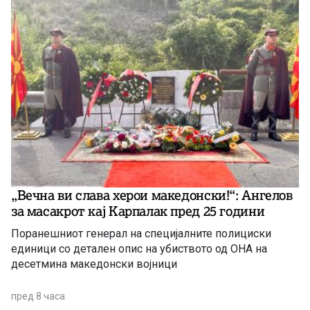
„Вечна ви слава херои македонски!“: Ангелов
за масакрот кај Карпалак пред 25 години
Поранешниот генерал на специјалните полициски
единици со детален опис на убиството од ОНА на
десетмина македонски војници
пред 8 часа