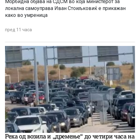
Морбидна објава на СДСМ во која министерот за
локална самоуправа Иван Стоиљковиќ е прикажан
како во умреница
пред 11 часа
Река од возила и „дремење“ до четири часа на