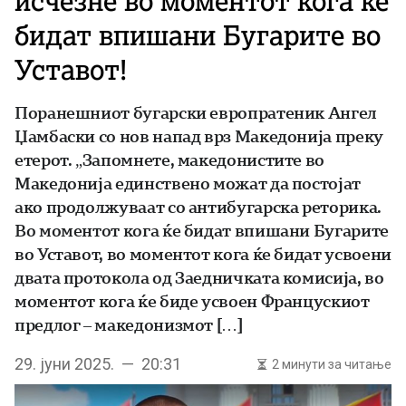
исчезне во моментот кога ќе
бидат впишани Бугарите во
Уставот!
Поранешниот бугарски европратеник Ангел
Џамбаски со нов напад врз Македонија преку
етерот. „Запомнете, македонистите во
Македонија единствено можат да постојат
ако продолжуваат со антибугарска реторика.
Во моментот кога ќе бидат впишани Бугарите
во Уставот, во моментот кога ќе бидат усвоени
двата протокола од Заедничката комисија, во
моментот кога ќе биде усвоен Францускиот
предлог – македонизмот […]
29. јуни 2025. — 20:31
2 минути за читање