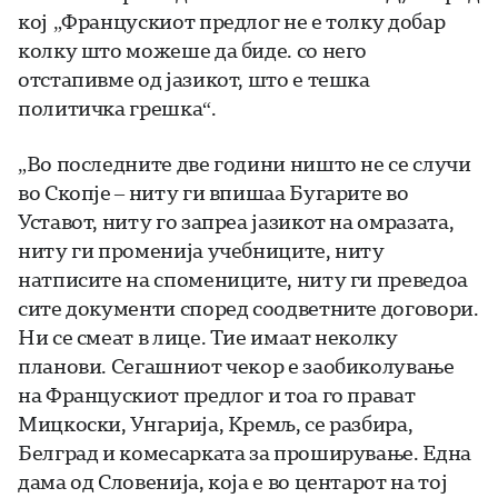
кој „Францускиот предлог не е толку добар
колку што можеше да биде. со него
отстапивме од јазикот, што е тешка
политичка грешка“.
„Во последните две години ништо не се случи
во Скопје – ниту ги впишаа Бугарите во
Уставот, ниту го запреа јазикот на омразата,
ниту ги променија учебниците, ниту
натписите на спомениците, ниту ги преведоа
сите документи според соодветните договори.
Ни се смеат в лице. Тие имаат неколку
планови. Сегашниот чекор е заобиколување
на Францускиот предлог и тоа го прават
Мицкоски, Унгарија, Кремљ, се разбира,
Белград и комесарката за проширување. Една
дама од Словенија, која е во центарот на тој