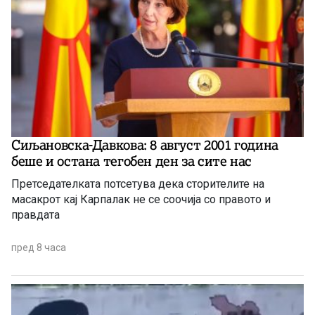
Сиљановска-Давкова: 8 август 2001 година
беше и остана тегобен ден за сите нас
Претседателката потсетува дека сторителите на
масакрот кај Карпалак не се соочија со правото и
правдата
пред 8 часа