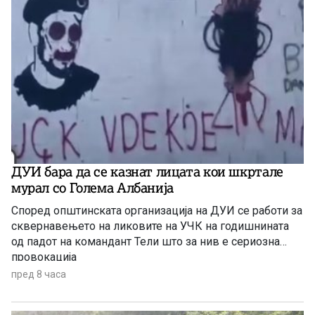
ДУИ бара да се казнат лицата кои шкртале
мурал со Голема Албанија
Според општинската организација на ДУИ се работи за
сквернавењето на ликовите на УЧК на годишнината
од падот на командант Тели што за нив е сериозна
провокација
пред 8 часа