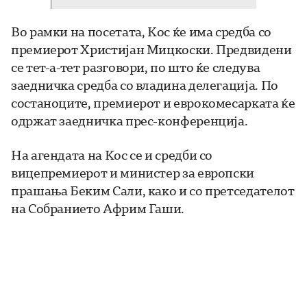
Во рамки на посетата, Кос ќе има средба со
премиерот Христијан Мицкоски. Предвидени
се тет-а-тет разговори, по што ќе следува
заедничка средба со владина делегација. По
состаноците, премиерот и еврокомесарката ќе
одржат заедничка прес-конференција.
На агендата на Кос се и средби со
вицепремиерот и министер за европски
прашања Беким Сали, како и со претседателот
на Собранието Африм Гаши.