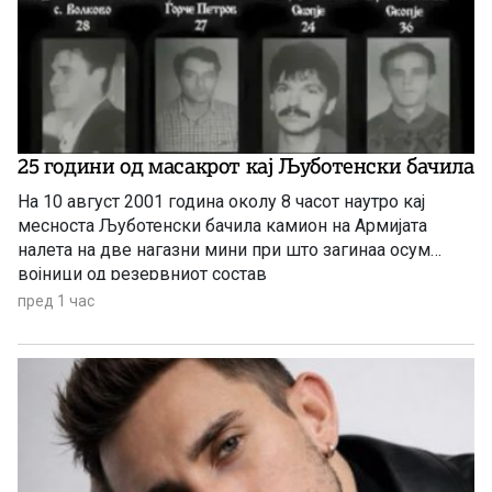
25 години од масакрот кај Љуботенски бачила
На 10 август 2001 година околу 8 часот наутро кај
месноста Љуботенски бачила камион на Армијата
налетa на две нагазни мини при што загинаа осум
војници од резервниот состав
пред 1 час