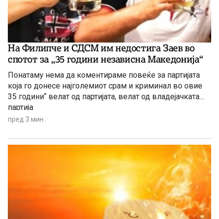
На Филипче и СДСМ им недостига Заев во
спотот за „35 години независна Македонија“
Понатаму нема да коментираме повеќе за партијата
која го донесе најголемиот срам и криминал во овие
35 години“ велат од партијата, велат од владејачката
партија
пред 3 мин.