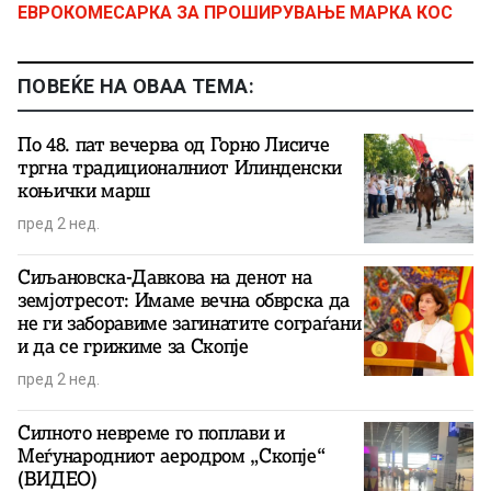
ЕВРОКОМЕСАРКА ЗА ПРОШИРУВАЊЕ МАРКА КОС
ПОВЕЌЕ НА ОВАА ТЕМА:
По 48. пат вечерва од Горно Лисиче
тргна традиционалниот Илинденски
коњички марш
пред 2 нед.
Сиљановска-Давкова на денот на
земјотресот: Имаме вечна обврска да
не ги заборавиме загинатите сограѓани
и да се грижиме за Скопје
пред 2 нед.
Силното невреме го поплави и
Меѓународниот аеродром „Скопје“
(ВИДЕО)