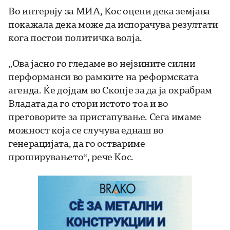
Во интервју за МИА, Кос оцени дека земјава
покажала дека може да испорачува резултати
кога постои политичка волја.
„Ова јасно го гледаме во нејзините силни
перформанси во рамките на реформската
агенда. Ќе дојдам во Скопје за да ја охрабрам
Владата да го стори истото тоа и во
преговорите за пристапување. Сега имаме
можност која се случува еднаш во
генерацијата, да го оствариме
проширувањето“, рече Кос.