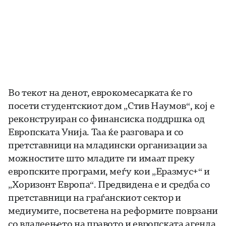
Во текот на денот, еврокомесарката ќе го
посети студентскиот дом „Стив Наумов“, кој е
реконструиран со финансиска поддршка од
Европската Унија. Таа ќе разговара и со
претставници на младински организации за
можностите што младите ги имаат преку
европските програми, меѓу кои „Еразмус+“ и
„Хоризонт Европа“. Предвидена е и средба со
претставници на граѓанскиот сектор и
медиумите, посветена на реформите поврзани
со владеењето на правото и европската агенда.