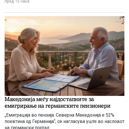
пред 15 часа
Македонија меѓу најдостапните за
емигрирање на германските пензионери
„Емиграција во пензија: Северна Македонија е 52%
поевтина од Германија“, се нагласува уште во насловот
на германски портал