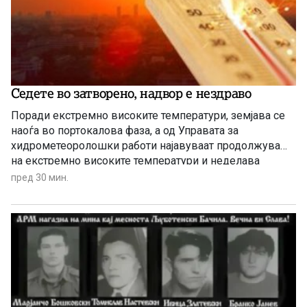
Седете во затворено, надвор е нездраво
Поради екстремно високите температури, земјава се
наоѓа во портокалова фаза, а од Управата за
хидрометеоролошки работи најавуваат продолжување
на екстремно високите температури и неделава
пред 30 мин.