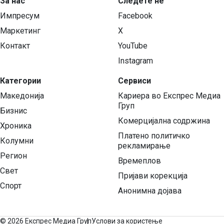
За нас
Следете нѐ
Импресум
Facebook
Маркетинг
X
Контакт
YouTube
Instagram
Категории
Сервиси
Македонија
Кариера во Експрес Медиа
Груп
Бизнис
Комерцијална содржина
Хроника
Платено политичко
Колумни
рекламирање
Регион
Времеплов
Свет
Пријави корекција
Спорт
Анонимна дојава
©
2026 Експрес Медиа Груп
Услови за користење