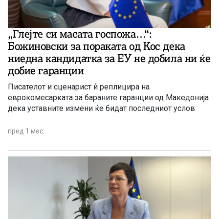
„Глејте си масата госпожа…“:
Божиновски за пораката од Кос дека
ниедна кандидатка за ЕУ не добила ни ќе
добие гаранции
Писателот и сценарист ѝ реплицира на
еврокомесарката за бараните гаранции од Македонија
дека уставните измени ќе бидат последниот услов
пред 1 мес.