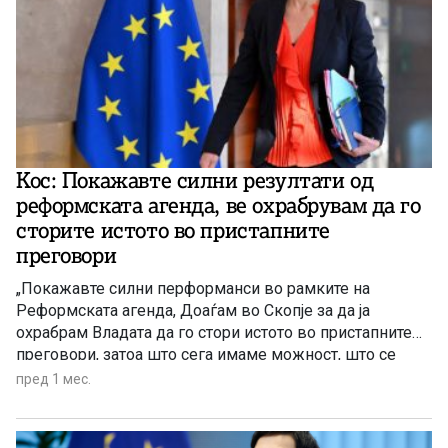
Кос: Покажавте силни резултати од
реформската агенда, ве охрабрувам да го
сторите истото во пристапните
преговори
„Покажавте силни перформанси во рамките на
Реформската агенда, Доаѓам во Скопјe за да ја
охрабрам Владата да го стори истото во пристапните
преговори, затоа што сега имаме можност, што се
случува еднаш во генерацијата, да го оствариме
пред 1 мес.
проширувањето.“ – вели во интервју за МИА
еврокомесарката за преговори за проширување и
соседска политика Марта Кос непосредно пред