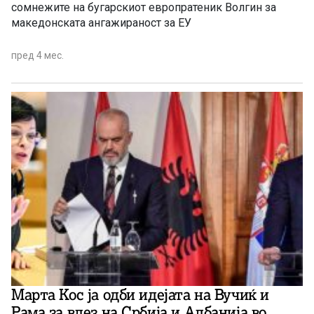
сомнежите на бугарскиот европратеник Волгин за
македонската ангажираност за ЕУ
пред 4 мес.
Марта Кос ја одби идејата на Вучиќ и
Рама за влез на Србија и Албанија во