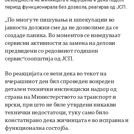
период функционирала без дозвола, реагираа од ЈСП..
„По многуте пишувања и шпекулации во
јавноста должни сме да не дозволиме да се
создаде паника. Во моментов се изведуваат
сервисни активности за замена на делови
предвидени со редовниот годишен
сервис“соопштија од ЈСП.
Во реакцијата се вели дека во текот на
вчерашниот ден бил спроведен вонреден
детален технички инспекциски надзор од
страна на Министерството за транспорт и
врски, при што не биле утврдени никакви
технички недостатоци, туку само било
констатирано дека жичницата е во исправна и
функционална состојба.