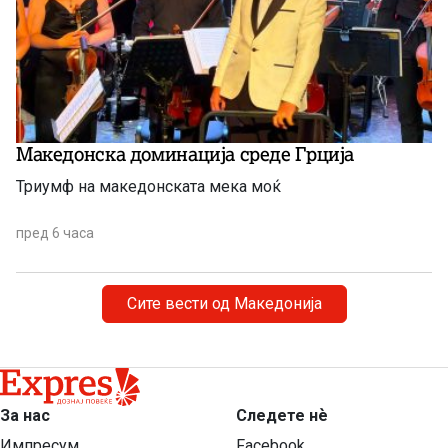
Македонска доминација среде Грција
Триумф на македонската мека моќ
пред 6 часа
Сите вести од Македонија
За нас
Следете нѐ
Импресум
Facebook