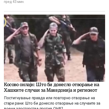
пред 43 мин.
Косово онлајн: Што би донесло отворање на
Хашките случаи за Македонија и регионот
Постигнување правда или повторно отворање на
стари рани: Што би донесло отворање на случаите за
воени злосторства против ОНА?