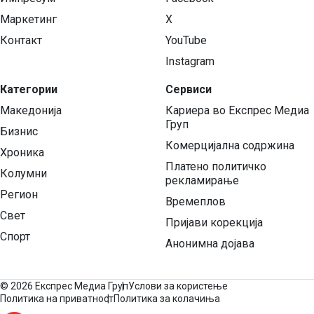
Маркетинг
X
Контакт
YouTube
Instagram
Категории
Сервиси
Македонија
Кариера во Експрес Медиа
Груп
Бизнис
Комерцијална содржина
Хроника
Платено политичко
Колумни
рекламирање
Регион
Времеплов
Свет
Пријави корекција
Спорт
Анонимна дојава
©
2026 Експрес Медиа Груп
Услови за користење
Политика на приватност
Политика за колачиња