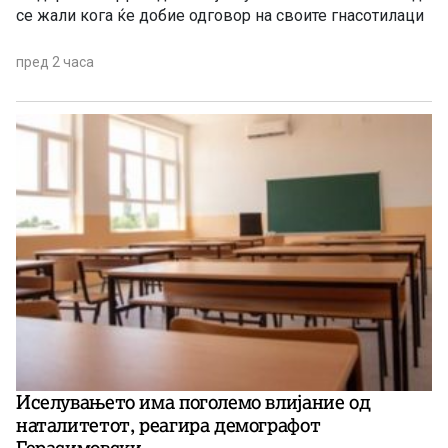
се жали кога ќе добие одговор на своите гнасотилаци
пред 2 часа
Иселувањето има поголемо влијание од
наталитетот, реагира демографот
Герасимовски