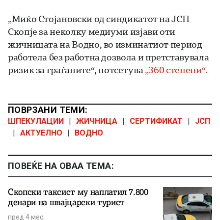
„Миќо Стојановски од синдикатот на ЈСП
Скопје за неколку медиуми изјави оти
жичницата на Водно, во изминатиот период
работела без работна дозвола и претставувала
ризик за граѓаните“, потсетува
„360 степени“.
ПОВРЗАНИ ТЕМИ:
ШПЕКУЛАЦИИ
|
ЖИЧНИЦА
|
СЕРТИФИКАТ
|
ЈСП
|
АКТУЕЛНО
|
ВОДНО
ПОВЕЌЕ НА ОВАА ТЕМА:
Скопски таксист му наплатил 7.800
денари на швајцарски турист
пред 4 мес.