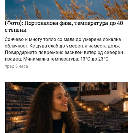
(Фото): Портокалова фаза, температура до 40
степени
Сончево и многу топло со мала до умерена локална
облачност. Ќе дува слаб до умерен, а наместа долж
Повардарието повремено засилен ветер од северен
правец. Минимална температура: 13°C до 23°C.
Максимална температура: 33°C до 40°C.
пред 6 часа