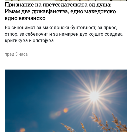
Признание на претседателката од душа:
Имам две државјанства, едно македонско
едно вевчанско
Во синонимот за македонска бунтовност, за пркос,
отпор, за себепочит и за немирен дух којшто создава,
критикува и опстојува
пред 5 часа