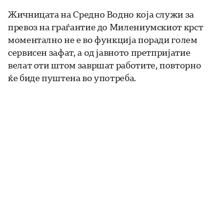
Жичницата на Средно Водно која служи за
превоз на граѓантие до Милениумскиот крст
моментално не е во функција поради голем
сервисен зафат, а од јавното претпријатие
велат оти штом завршат работите, повторно
ќе биде пуштена во употреба.