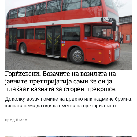
Ѓорѓиевски: Возачите на возилата на
јавните претпријатија сами ќе си ја
плаќаат казната за сторен прекршок
Доколку возач помине на црвено или надмине брзина,
казната нема да оди на сметка на претпријатието
пред 6 мес.