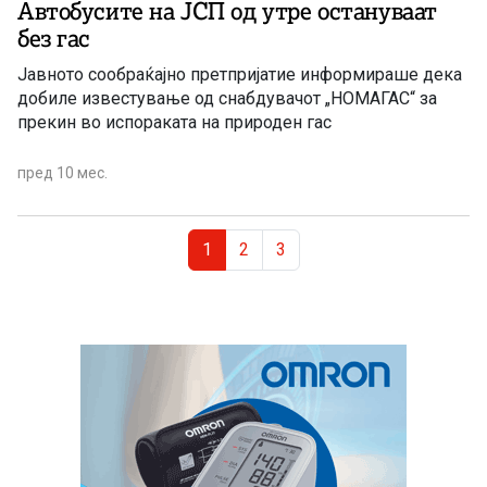
Автобусите на ЈСП од утре остануваат
без гас
Јавното сообраќајно претпријатие информираше дека
добиле известување од снабдувачот „НОМАГАС“ за
прекин во испораката на природен гас
пред 10 мес.
Page navigation
Current Page
Page
Page
1
2
3