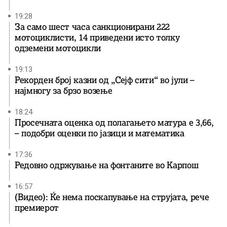
19:28
За само шест часа санкционирани 222
мотоциклисти, 14 приведени исто толку
одземени мотоцикли
19:13
Рекорден број казни од „Сејф сити“ во јули –
најмногу за брзо возење
18:24
Просечната оценка од полагањето матура е 3,66,
– подобри оценки по јазици и математика
17:36
Редовно одржување на фонтаните во Карпош
16:57
(Видео): Ќе нема поскапување на струјата, рече
премиерот