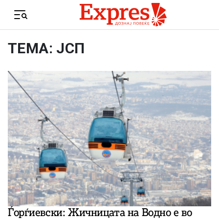
Skip to content
Menu
ТЕМА: ЈСП
Ѓорѓиевски: Жичницата на Водно е во