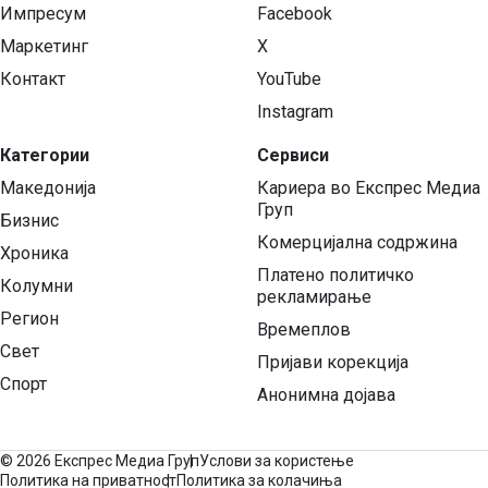
Импресум
Facebook
Маркетинг
X
Контакт
YouTube
Instagram
Категории
Сервиси
Македонија
Кариера во Експрес Медиа
Груп
Бизнис
Комерцијална содржина
Хроника
Платено политичко
Колумни
рекламирање
Регион
Времеплов
Свет
Пријави корекција
Спорт
Анонимна дојава
©
2026 Експрес Медиа Груп
Услови за користење
Политика на приватност
Политика за колачиња