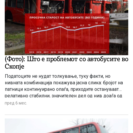
(Фото): Што е проблемот со автобусите во
Скопје
Податоците не нудат толкување, туку факти, но
нивната комбинација покажува јасна слика: бројот на
патници континуирано опаѓа, приходите остануваат
релативно стабилни, значителен дел од нив доаѓа од
субвенции, а финансиските резултати зависат од
пред 6 мес.
начинот на евидентирање на трошоците. Ова упатува
на систем што формално функционира, но со многу
намален опсег на користење и со ограничена
финансиска самостојност.