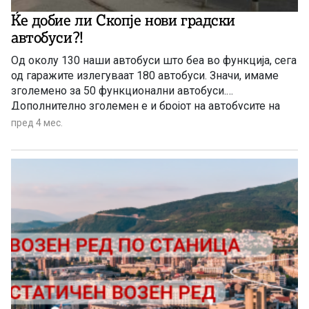
Ќе добие ли Скопје нови градски
автобуси?!
Од околу 130 наши автобуси што беа во функција, сега
од гаражите излегуваат 180 автобуси. Значи, имаме
зголемено за 50 функционални автобуси.
Дополнително зголемен е и бројот на автобусите на
приватните превозници, кои во минатото од различни
пред 4 мес.
причини одбиваа да сообраќаат на дел од линиите,
кажа скопскиот градоначалник.