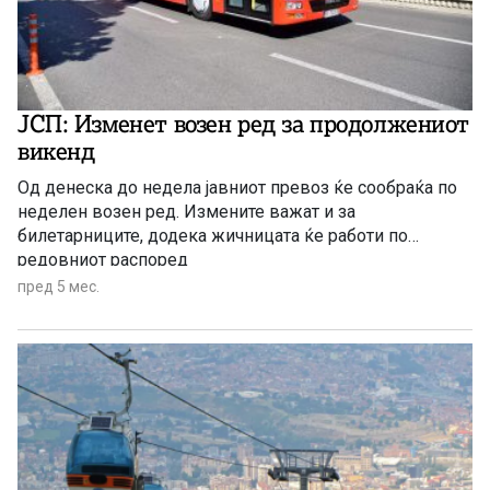
ЈСП: Изменет возен ред за продолжениот
викенд
Од денеска до недела јавниот превоз ќе сообраќа по
неделен возен ред. Измените важат и за
билетарниците, додека жичницата ќе работи по
редовниот распоред
пред 5 мес.