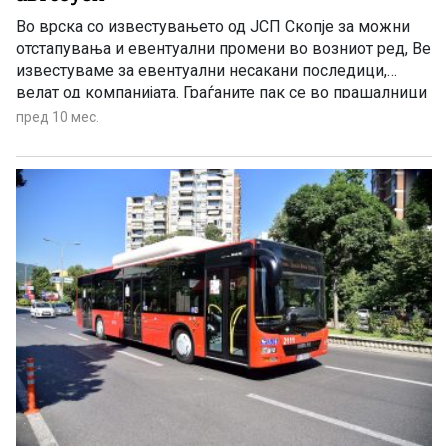
Во врска со известувањето од ЈСП Скопје за можни
отстапувања и евентуални промени во возниот ред, Ве
известуваме за евентуални несакани последици,
велат од компанијата. Граѓаните пак се во прашалници
дали пак ќе мрзнат по постојките.
пред 10 мес.