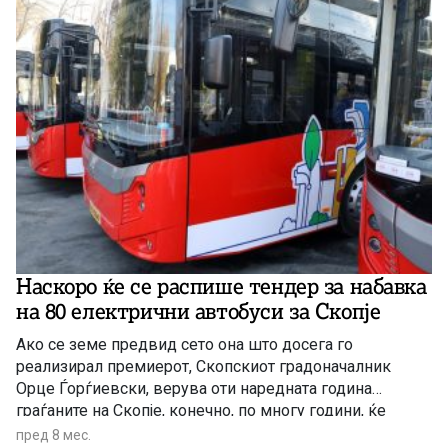
Наскоро ќе се распише тендер за набавка
на 80 електрични автобуси за Скопје
Ако се земе предвид сето она што досега го
реализирал премиерот, Скопскиот градоначалник
Орце Ѓорѓиевски, верува оти наредната година
граѓаните на Скопје, конечно, по многу години, ќе
добијат соодветен градски превоз.
пред 8 мес.