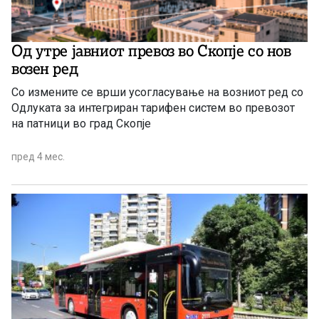
Од утре јавниот превоз во Скопје со нов
возен ред
Со измените се врши усогласување на возниот ред со
Одлуката за интегриран тарифен систем во превозот
на патници во град Скопје
пред 4 мес.