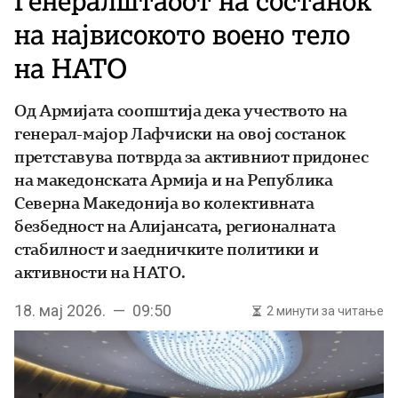
Генералштабот на состанок
на највисокото воено тело
на НАТО
Од Армијата соопштија дека учеството на
генерал-мајор Лафчиски на овој состанок
претставува потврда за активниот придонес
на македонската Армија и на Република
Северна Македонија во колективната
безбедност на Алијансата, регионалната
стабилност и заедничките политики и
активности на НАТО.
18. мај 2026. — 09:50
2 минути за читање