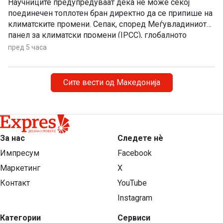
Научниците предупредуваат дека не може секој
поединечен топлотен бран директно да се припише на
климатските промени. Сепак, според Меѓувладиниот
панел за климатски промени (IPCC), глобалното
затоплување придонесува ваквите екстремни
пред 5 часа
временски појави да стануваат сѐ почести,
поинтензивни и подолготрајни.
Сите вести од Македонија
За нас
Следете нѐ
Импресум
Facebook
Маркетинг
X
Контакт
YouTube
Instagram
Категории
Сервиси