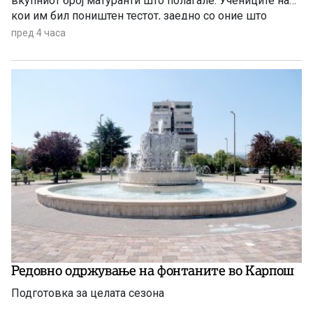
вкупниот број матуранти што полагале. Учениците на
кои им бил поништен тестот, заедно со оние што
отсуствувале во јуни, ќе може да полагаат во
пред 4 часа
августовската испитна сесија.
Редовно одржување на фонтаните во Карпош
Подготовка за целата сезона