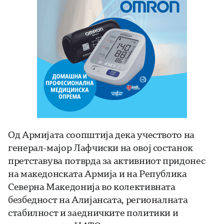
Од Армијата соопштија дека учеството на
генерал-мајор Лафчиски на овој состанок
претставува потврда за активниот придонес
на македонската Армија и на Република
Северна Македонија во колективната
безбедност на Алијансата, регионалната
стабилност и заедничките политики и