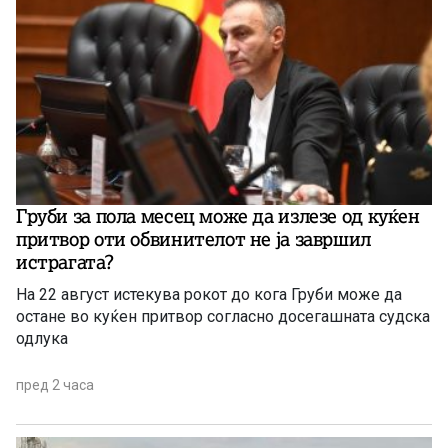
Груби за пола месец може да излезе од куќен
притвор оти обвинителот не ја завршил
истрагата?
На 22 август истекува рокот до кога Груби може да
остане во куќен притвор согласно досегашната судска
одлука
пред 2 часа