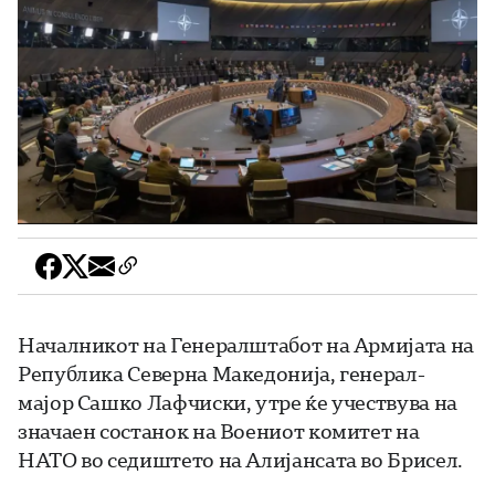
Началникот на Генералштабот на Армијата на
Република Северна Македонија, генерал-
мајор Сашко Лафчиски, утре ќе учествува на
значаен состанок на Воениот комитет на
НАТО во седиштето на Алијансата во Брисел.