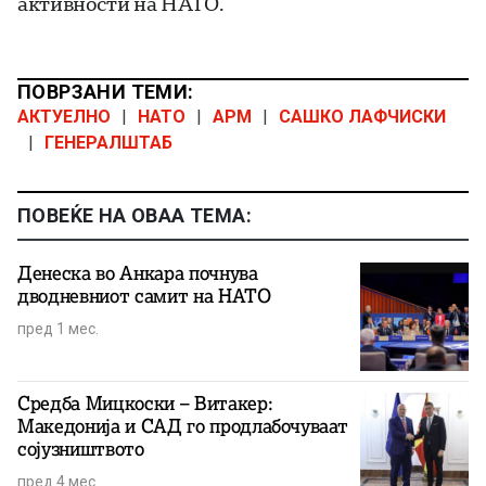
активности на НАТО.
ПОВРЗАНИ ТЕМИ:
АКТУЕЛНО
|
НАТО
|
АРМ
|
САШКО ЛАФЧИСКИ
|
ГЕНЕРАЛШТАБ
ПОВЕЌЕ НА ОВАА ТЕМА:
Денеска во Анкара почнува
дводневниот самит на НАТО
пред 1 мес.
Средба Мицкоски – Витакер:
Македонија и САД го продлабочуваат
сојузништвото
пред 4 мес.