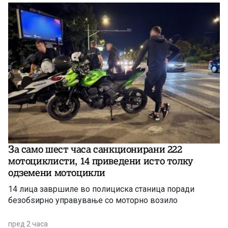
За само шест часа санкционирани 222
мотоциклисти, 14 приведени исто толку
одземени мотоцикли
14 лица завршиле во полициска станица поради
безобѕирно управување со моторно возило
пред 2 часа