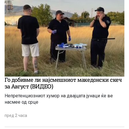
Го добивме ли најсмешниот македонски скеч
за Август (ВИДЕО)
Непретенциозниот хумор на двајцата јунаци ќе ве
насмее од срце
пред 2 часа