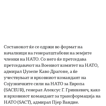
Состанокот ќе се одржи во формат на
началници на генералштабови на земјите
членки на НАТО. Со него ќе претседава
претседавачот на Воениот комитет на НАТО,
адмирал Џузепе Каво Драгоне, а ќе
учествуваат и врховниот командант на
Сојузничките сили на НАТО за Европа
(SACEUR), генерал Алексус Г. Гринкевич, како
и врховниот командант за трансформација на
НАТО (SACT), адмирал Пјер Вандие.