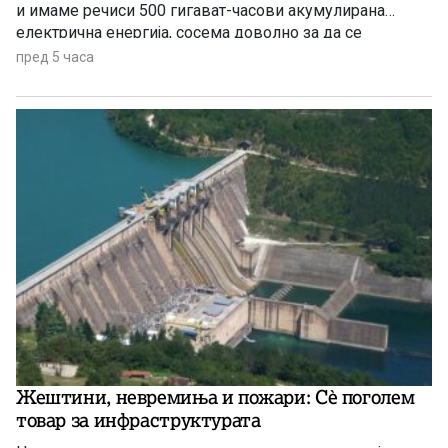
и имаме речиси 500 гигават-часови акумулирана
електрична енергија, сосема доволно за да се
чувствуваме безбедни, комотни и да немаме
пред 5 часа
предизвик во делот на снабдувањето за граѓаните и за
индустријата. И нема да правиме панични прес-
конференции, вели премиерот Христијан Мицкоски.
Жештини, невремиња и пожари: Сè поголем
товар за инфраструктурата