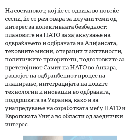
На состанокот, кој ќе се одвива во повеќе
сесии, ќе се разговара за клучни теми од
интерес за колективната безбедност:
плановите на НАТО за зајакнување на
одвраќањето и одбраната на Алијансата,
тековните мисии, операции и активности,
политичките приоритети, подготовките за
претстојниот Самит на НАТО во Анкара,
развојот на одбранбениот процес на
планирање, интеграцијата на новите
технологии и иновации во одбраната,
поддршката за Украина, како и за
унапредување на соработката меѓу НАТО и
Европската Унија во области од заеднички
интерес.