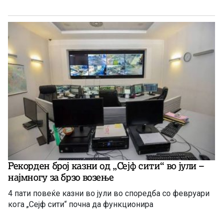
Рекорден број казни од „Сејф сити“ во јули –
најмногу за брзо возење
4 пати повеќе казни во јули во споредба со февруари
кога „Сејф сити“ почна да функционира