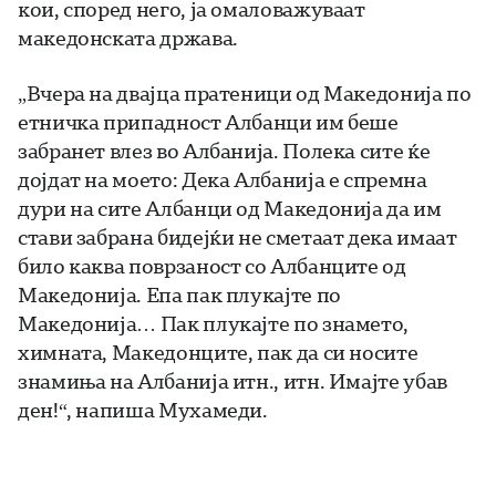
кои, според него, ја омаловажуваат
македонската држава.
„Вчера на двајца пратеници од Македонија по
етничка припадност Албанци им беше
забранет влез во Албанија. Полека сите ќе
дојдат на моето: Дека Албанија е спремна
дури на сите Албанци од Македонија да им
стави забрана бидејќи не сметаат дека имаат
било каква поврзаност со Албанците од
Македонија. Епа пак плукајте по
Македонија… Пак плукајте по знамето,
химната, Македонците, пак да си носите
знамиња на Албанија итн., итн. Имајте убав
ден!“, напиша Мухамеди.