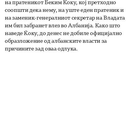
на пратеникот Беким Ќоку, кој претходно
соопшти дека нему, на уште еден пратеник и
на заменик-генералниот секретар на Владата
им бил забранет влез во Албанија. Како што
наведе Ќоку, до денес не добиле официјално
образложение од албанските власти за
причините зад оваа одлука.