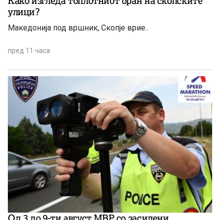
Како изгледа топлотниот бран на скопските
улици?
Македонија под вршник, Скопје врие..
пред 11 часа
Од 3 до 9-ти август МВР со засилени