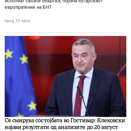
исполнат своите обврски, порача бугарскиот
европратеник на БНТ
пред 10 часа
Се смирува состојбата во Гостивар: Клековски
најави резултати од анализите до 20 август