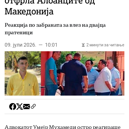
отфрла Албанците од
Македонија
Реакција по забраната за влез на двајца
пратеници
09. јули 2026. — 10:01
2 минути за читање
Адвокатот Умејр Мухамеди остро реагираше