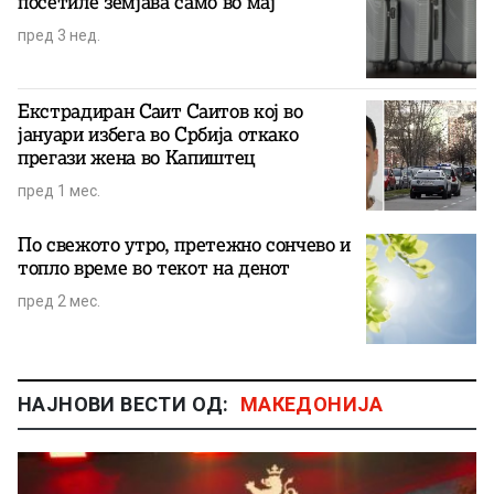
посетиле земјава само во мај
пред 3 нед.
Екстрадиран Саит Саитов кој во
јануари избега во Србија откако
прегази жена во Капиштец
пред 1 мес.
По свежото утро, претежно сончево и
топло време во текот на денот
пред 2 мес.
НАЈНОВИ ВЕСТИ ОД:
МАКЕДОНИЈА