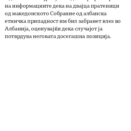
на информациите дека на двајца пратеници
од македонското Собрание од албанска
етничка припадност им бил забранет влез во
Албанија, оценувајќи дека случајот ја
потврдува неговата досегашна позиција.