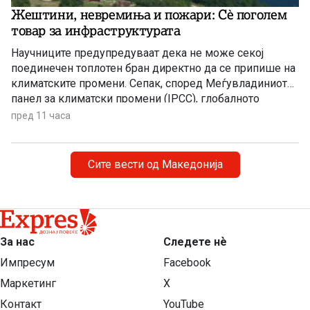
Жештини, невремиња и пожари: Сè поголем
товар за инфраструктурата
Научниците предупредуваат дека не може секој
поединечен топлотен бран директно да се припише на
климатските промени. Сепак, според Меѓувладиниот
панел за климатски промени (IPCC), глобалното
затоплување придонесува ваквите екстремни
пред 11 часа
временски појави да стануваат сѐ почести,
поинтензивни и подолготрајни.
Сите вести од Македонија
За нас
Следете нѐ
Импресум
Facebook
Маркетинг
X
Контакт
YouTube