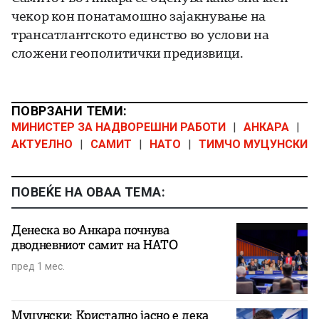
чекор кон понатамошно зајакнување на
трансатлантското единство во услови на
сложени геополитички предизвици.
ПОВРЗАНИ ТЕМИ:
МИНИСТЕР ЗА НАДВОРЕШНИ РАБОТИ
|
АНКАРА
|
АКТУЕЛНО
|
САМИТ
|
НАТО
|
ТИМЧО МУЦУНСКИ
ПОВЕЌЕ НА ОВАА ТЕМА:
Денеска во Анкара почнува
дводневниот самит на НАТО
пред 1 мес.
Муцунски: Кристално јасно е дека