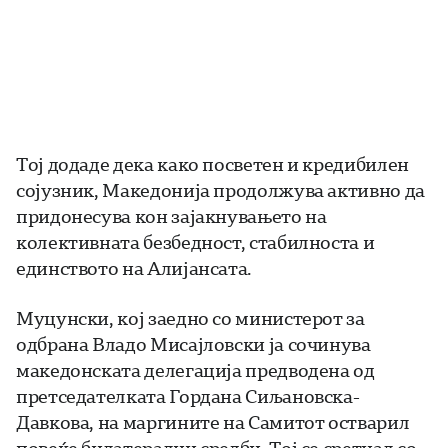
Тој додаде дека како посветен и кредибилен
сојузник, Македонија продолжува активно да
придонесува кон зајакнувањето на
колективната безбедност, стабилноста и
единството на Алијансата.
Муцунски, кој заедно со министерот за
одбрана Владо Мисајловски ја сочинува
македонската делегација предводена од
претседателката Гордана Сиљановска-
Давкова, на маргините на Самитот остварил