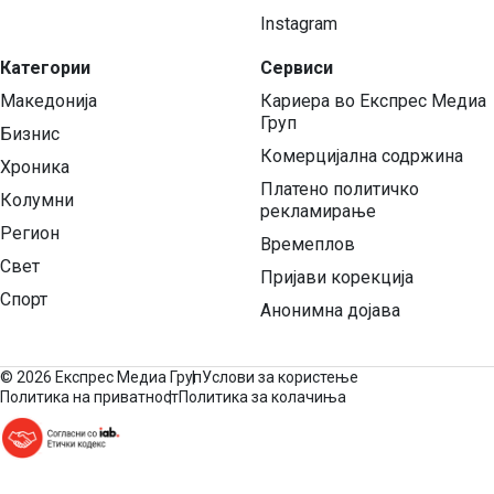
Instagram
Категории
Сервиси
Македонија
Кариера во Експрес Медиа
Груп
Бизнис
Комерцијална содржина
Хроника
Платено политичко
Колумни
рекламирање
Регион
Времеплов
Свет
Пријави корекција
Спорт
Анонимна дојава
©
2026 Експрес Медиа Груп
Услови за користење
Политика на приватност
Политика за колачиња