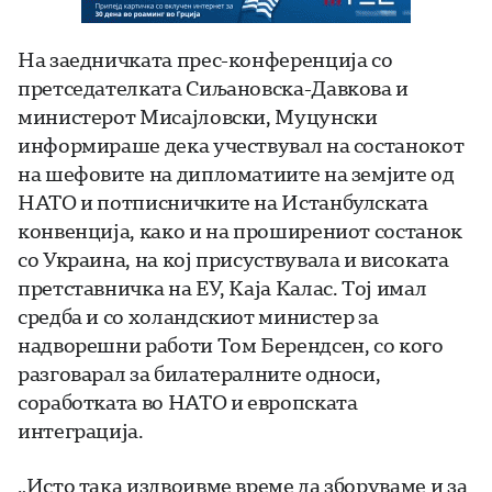
На заедничката прес-конференција со
претседателката Сиљановска-Давкова и
министерот Мисајловски, Муцунски
информираше дека учествувал на состанокот
на шефовите на дипломатиите на земјите од
НАТО и потписничките на Истанбулската
конвенција, како и на проширениот состанок
со Украина, на кој присуствувала и високата
претставничка на ЕУ, Каја Калас. Тој имал
средба и со холандскиот министер за
надворешни работи Том Берендсен, со кого
разговарал за билатералните односи,
соработката во НАТО и европската
интеграција.
„Исто така издвоивме време да зборуваме и за