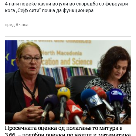
4 пати повеќе казни во јули во споредба со февруари
кога „Сејф сити“ почна да функционира
пред 8 часа
Просечната оценка од полагањето матура е
3,66, – подобри оценки по јазици и математика