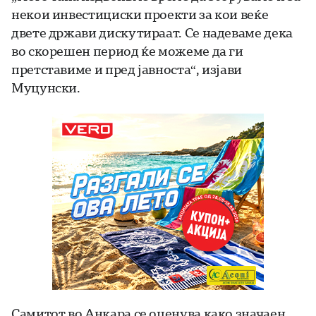
некои инвестициски проекти за кои веќе
двете држави дискутираат. Се надеваме дека
во скорешен период ќе можеме да ги
претставиме и пред јавноста“, изјави
Муцунски.
Самитот во Анкара се оценува како значаен