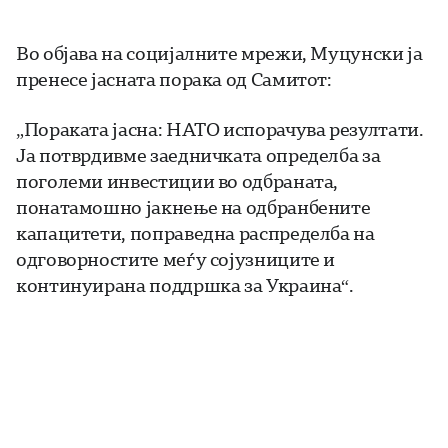
Во објава на социјалните мрежи, Муцунски ја
пренесе јасната порака од Самитот:
„Пораката јасна: НАТО испорачува резултати.
Ја потврдивме заедничката определба за
поголеми инвестиции во одбраната,
понатамошно јакнење на одбранбените
капацитети, поправедна распределба на
одговорностите меѓу сојузниците и
континуирана поддршка за Украина“.