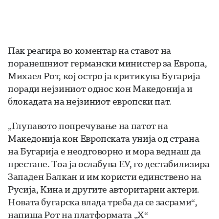
Пак реагира во коментар на ставот на
поранешниот германски министер за Европа,
Михаел Рот, кој остро ја критикува Бугарија
поради нејзиниот однос кон Македонија и
блокадата на нејзиниот европски пат.
„Глупавото попречување на патот на
Македонија кон Европската унија од страна
на Бугарија е неодговорно и мора веднаш да
престане. Тоа ја ослабува ЕУ, го дестабилизира
Западен Балкан и им користи единствено на
Русија, Кина и другите авторитарни актери.
Новата бугарска влада треба да се засрами“,
напиша Рот на платформата „X“