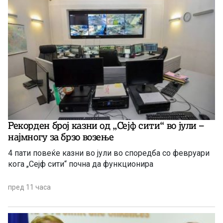
Рекорден број казни од „Сејф сити“ во јули –
најмногу за брзо возење
4 пати повеќе казни во јули во споредба со февруари
кога „Сејф сити“ почна да функционира
пред 11 часа