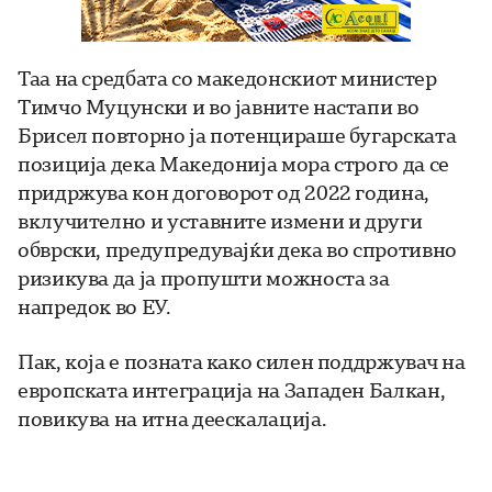
Таа на средбата со македонскиот министер
Тимчо Муцунски и во јавните настапи во
Брисел повторно ја потенцираше бугарската
позиција дека Македонија мора строго да се
придржува кон договорот од 2022 година,
вклучително и уставните измени и други
обврски, предупредувајќи дека во спротивно
ризикува да ја пропушти можноста за
напредок во ЕУ.
Пак, која е позната како силен поддржувач на
европската интеграција на Западен Балкан,
повикува на итна деескалација.