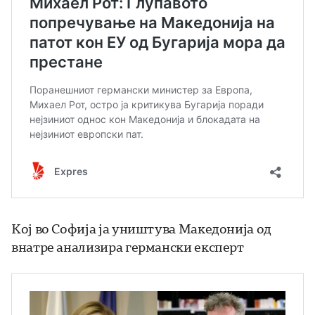
Кој во Софија ја уништува Македонија од
внатре анализира германски експерт