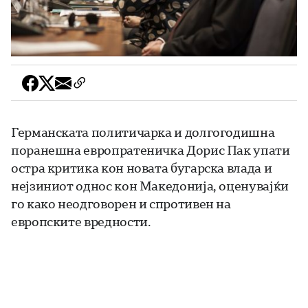
Германската политичарка и долгогодишна
поранешна европратеничка Дорис Пак упати
остра критика кон новата бугарска влада и
нејзиниот однос кон Македонија, оценувајќи
го како неодговорен и спротивен на
европските вредности.