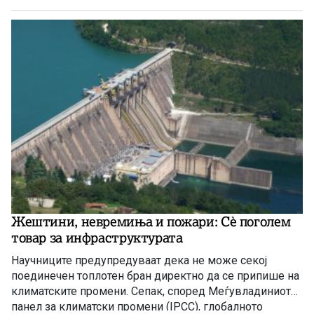
индустријата. И нема да правиме панични прес-
конференции, вели премиерот Христијан Мицкоски.
Жештини, невремиња и пожари: Сè поголем
товар за инфраструктурата
Научниците предупредуваат дека не може секој
поединечен топлотен бран директно да се припише на
климатските промени. Сепак, според Меѓувладиниот
панел за климатски промени (IPCC), глобалното