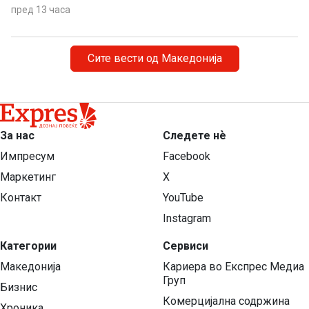
затоплување придонесува ваквите екстремни
пред 13 часа
временски појави да стануваат сѐ почести,
поинтензивни и подолготрајни.
Сите вести од Македонија
За нас
Следете нѐ
Импресум
Facebook
Маркетинг
X
Контакт
YouTube
Instagram
Категории
Сервиси
Македонија
Кариера во Експрес Медиа
Груп
Бизнис
Комерцијална содржина
Хроника