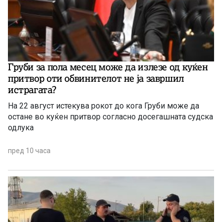
Груби за пола месец може да излезе од куќен
притвор оти обвинителот не ја завршил
истрагата?
На 22 август истекува рокот до кога Груби може да
остане во куќен притвор согласно досегашната судска
одлука
пред 10 часа