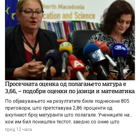
Просечната оценка од полагањето матура е
3,66, – подобри оценки по јазици и математика
По објавувањето на резултатите биле поднесени 805
приговори, што претставува 2,86 проценти од
вкупниот број матуранти што полагале. Учениците на
кои им бил поништен тестот, заедно со оние што
отсуствувале во јуни, ќе може да полагаат во
пред 12 часа
августовската испитна сесија.