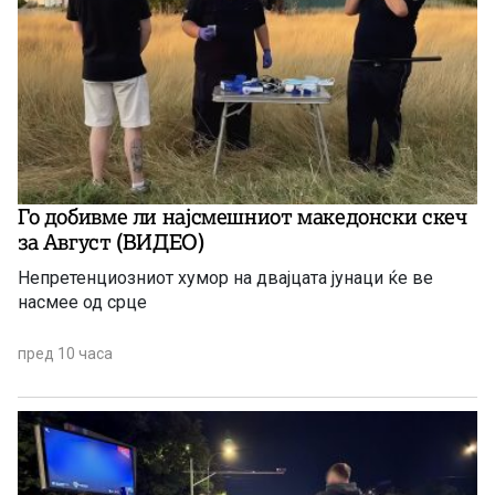
Го добивме ли најсмешниот македонски скеч
за Август (ВИДЕО)
Непретенциозниот хумор на двајцата јунаци ќе ве
насмее од срце
пред 10 часа