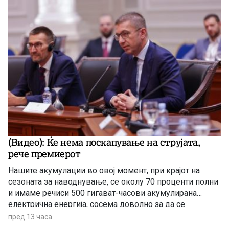
(Видео): Ќе нема поскапување на струјата,
рече премиерот
Нашите акумулации во овој момент, при крајот на
сезоната за наводнување, се околу 70 проценти полни
и имаме речиси 500 гигават-часови акумулирана
електрична енергија, сосема доволно за да се
чувствуваме безбедни, комотни и да немаме
пред 13 часа
предизвик во делот на снабдувањето за граѓаните и за