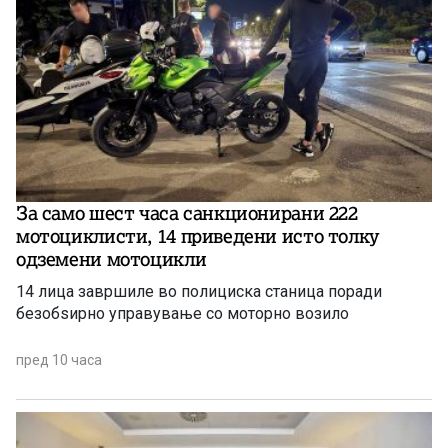
За само шест часа санкционирани 222
мотоциклисти, 14 приведени исто толку
одземени мотоцикли
14 лица завршиле во полициска станица поради
безобѕирно управување со моторно возило
пред 10 часа