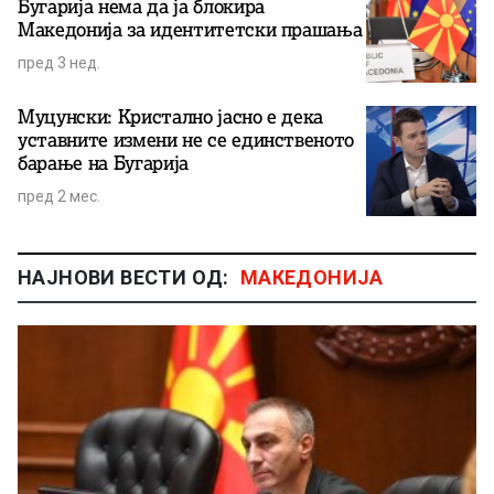
Бугарија нема да ја блокира
Македонија за идентитетски прашања
пред 3 нед.
Муцунски: Кристално јасно е дека
уставните измени не се единственото
барање на Бугарија
пред 2 мес.
НАЈНОВИ ВЕСТИ ОД:
МАКЕДОНИЈА