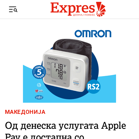
Skip to content
Menu
МАКЕДОНИЈА
Од денеска услугата Apple
Pay е достапна со