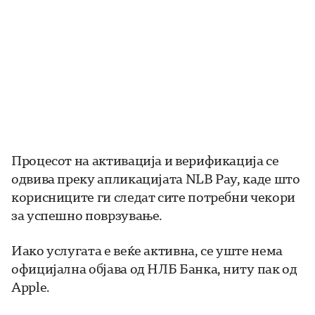
Процесот на активација и верификација се
одвива преку апликацијата NLB Pay, каде што
корисниците ги следат сите потребни чекори
за успешно поврзување.
Иако услугата е веќе активна, се уште нема
официјална објава од НЛБ Банка, ниту пак од
Apple.