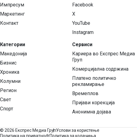
Импресум
Facebook
Маркетинг
X
Контакт
YouTube
Instagram
Категории
Сервиси
Македонија
Кариера во Експрес Медиа
Груп
Бизнис
Комерцијална содржина
Хроника
Платено политичко
Колумни
рекламирање
Регион
Времеплов
Свет
Пријави корекција
Спорт
Анонимна дојава
©
2026 Експрес Медиа Груп
Услови за користење
Политика на приватност
Политика за колачиња