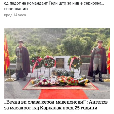
од падот на командант Тели што за нив е сериозна
провокација
пред 14 часа
„Вечна ви слава херои македонски!“: Ангелов
за масакрот кај Карпалак пред 25 години