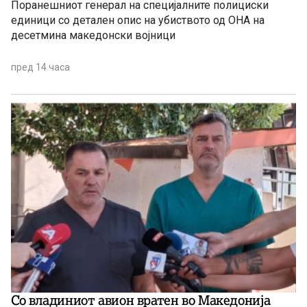
Поранешниот генерал на специјалните полициски
единици со детален опис на убиството од ОНА на
десетмина македонски војници
пред 14 часа
Со владиниот авион вратен во Македонија