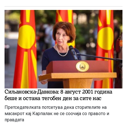
Сиљановска-Давкова: 8 август 2001 година
беше и остана тегобен ден за сите нас
Претседателката потсетува дека сторителите на
масакрот кај Карпалак не се соочија со правото и
правдата