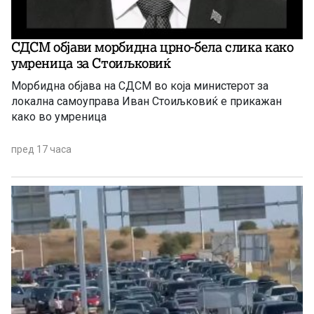
СДСМ објави морбидна црно-бела слика како
умреница за Стоиљковиќ
Морбидна објава на СДСМ во која министерот за
локална самоуправа Иван Стоиљковиќ е прикажан
како во умреница
пред 17 часа