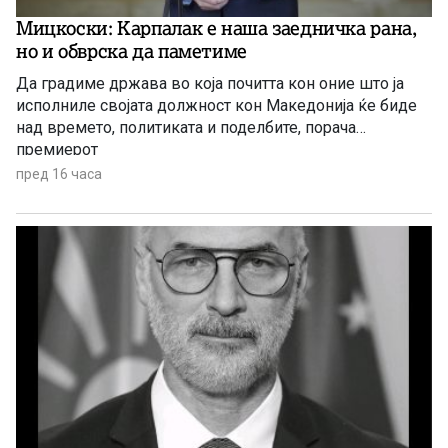
Мицкоски: Карпалак е наша заедничка рана,
но и обврска да паметиме
Да градиме држава во која почитта кон оние што ја
исполниле својата должност кон Македонија ќе биде
над времето, политиката и поделбите, порача
премиерот
пред 16 часа