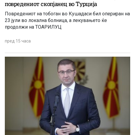
повредениот скопјанец во Турција
Повредениот на тобоган во Кушадаси бил опериран на
23 јули во локална болница, а лекувањето ќе
продолжи на ТОАРИЛУЦ
пред 15 часа