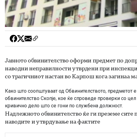
Јавното обвинителство оформи предмет по допр
наводни неправилности утврдени при инспекцис
со трагичниот настан во Карпош кога загинаа мај
Како што соопштуваат од Обвинителството, предметот е
обвинителство Скопје, кое ќе спроведе проверки со цел 
кривично дело што се гони по службена должност.
Надлежното обвинителство ќе ги преземе сите п
наводите и утврдување на фактите