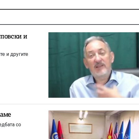
уповски и
те и другите
наме
едбата со