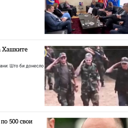
а Хашките
ани: Што би донесло
по 500 свои