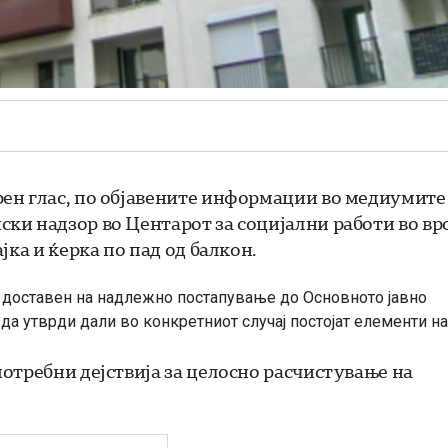
ен глас, по објавените информации во медиумите
ки надзор во Центарот за социјални работи во вр
ка и ќерка по пад од балкон.
 доставен на надлежно постапување до Основното јавно
да утврди дали во конкретниот случај постојат елементи на
отребни дејствија за целосно расчистување на