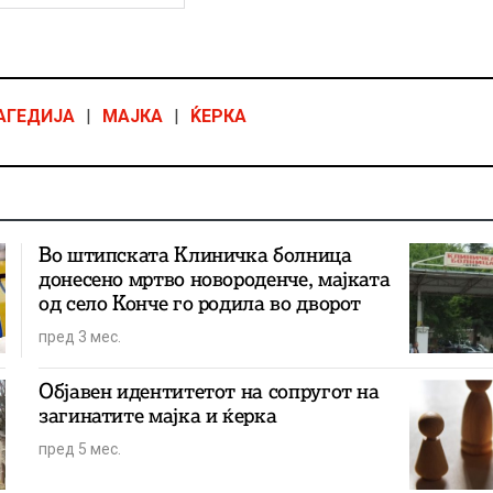
АГЕДИЈА
|
МАЈКА
|
ЌЕРКА
Во штипската Клиничка болница
донесено мртво новороденче, мајката
од село Конче го родила во дворот
пред 3 мес.
Објавен идентитетот на сопругот на
загинатите мајка и ќерка
пред 5 мес.