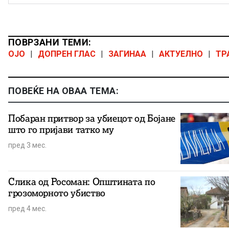
ПОВРЗАНИ ТЕМИ:
ОЈО
|
ДОПРЕН ГЛАС
|
ЗАГИНАА
|
АКТУЕЛНО
|
ТР
ПОВЕЌЕ НА ОВАА ТЕМА:
Побаран притвор за убиецот од Бојане
што го пријави татко му
пред 3 мес.
Слика од Росоман: Општината по
грозоморното убиство
пред 4 мес.