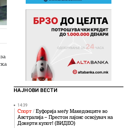
 за
ска
НАЈНОВИ ВЕСТИ
14:39
Спорт
Еуфорија меѓу Македонците во
Австралија – Престон лајонс освојувач на
Докерти купот! (ВИДЕО)