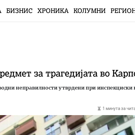
А
БИЗНИС
ХРОНИКА
КОЛУМНИ
РЕГИО
предмет за трагедијата во Кар
одни неправилности утврдени при инспекциски на
1 минута за чи