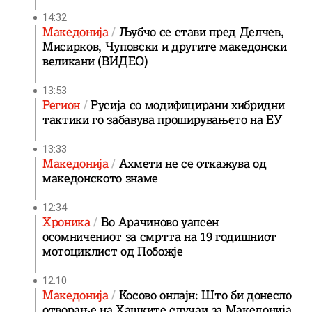
14:32
Македонија
Љубчо се стави пред Делчев,
Мисирков, Чуповски и другите македонски
великани (ВИДЕО)
13:53
Регион
Русија со модифицирани хибридни
тактики го забавува проширувањето на ЕУ
13:33
Македонија
Ахмети не се откажува од
македонското знаме
12:34
Хроника
Во Арачиново уапсен
осомничениот за смртта на 19 годишниот
мотоциклист од Побожје
12:10
Македонија
Косово онлајн: Што би донесло
отворање на Хашките случаи за Македонија