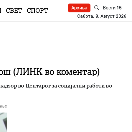
Архива
Вести:
15
Н
СВЕТ
СПОРТ
Сабота, 8. Август 2026.
пош (ЛИНК во коментар)
дзор во Центарот за социјални работи во
тање