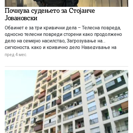
Почнува судењето за Стојанче
Јовановски
Обвинет е за три кривични дела – Телесна повреда,
односно телесни повреди сторени како продолжено
дело на семејно насилство, Загрозување на
сигурноста, како и кривично дело Наведување на
самоубиство и помагање во самоубиство.
пред 4 мес.