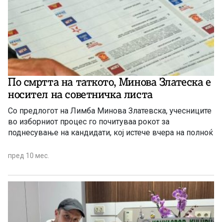
По смртта на таткото, Минова Златеска е
носител на советничка листа
Со предлогот на Лимба Минова Златевска, учесниците
во изборниот процес го почитуваа рокот за
поднесување на кандидати, кој истече вчера на полноќ
пред 10 мес.