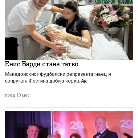
Енис Барди стана татко
Македонскиот фудбалски репрезентативец и
сопругата Фестина добија ќерка, Аја
пред 10 мес.