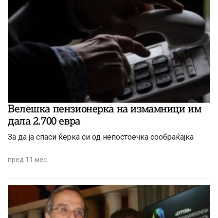
Велешка пензионерка на измамници им
дала 2.700 евра
За да ја спаси ќерка си од непостоечка сообраќајка
пред 11 мес.