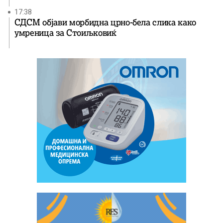
17:38
СДСМ објави морбидна црно-бела слика како
умреница за Стоиљковиќ