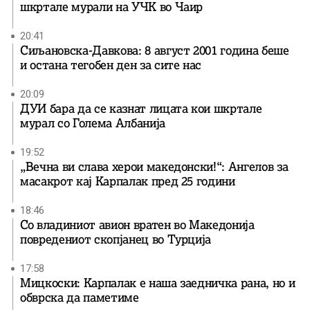
шкртале мурали на УЧК во Чаир
20:41
Сиљановска-Давкова: 8 август 2001 година беше
и остана тегобен ден за сите нас
20:09
ДУИ бара да се казнат лицата кои шкртале
мурал со Голема Албанија
19:52
„Вечна ви слава херои македонски!“: Ангелов за
масакрот кај Карпалак пред 25 години
18:46
Со владиниот авион вратен во Македонија
повредениот скопјанец во Турција
17:58
Мицкоски: Карпалак е наша заедничка рана, но и
обврска да паметиме