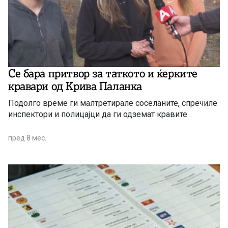
Се бара притвор за таткото и ќерките
кравари од Крива Паланка
Подолго време ги малтретирале соселаните, спречиле
инспектори и полицајци да ги одземат кравите
пред 8 мес.