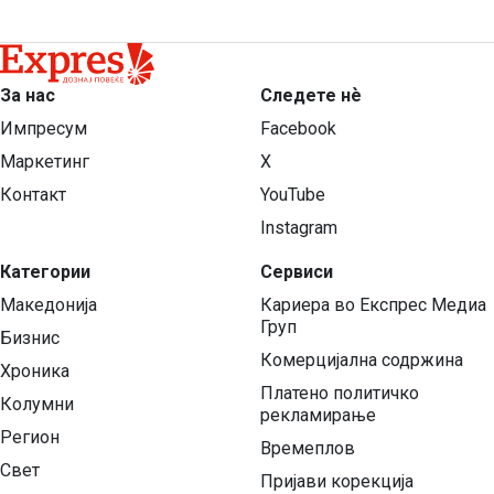
За нас
Следете нѐ
Импресум
Facebook
Маркетинг
X
Контакт
YouTube
Instagram
Категории
Сервиси
Македонија
Кариера во Експрес Медиа
Груп
Бизнис
Комерцијална содржина
Хроника
Платено политичко
Колумни
рекламирање
Регион
Времеплов
Свет
Пријави корекција