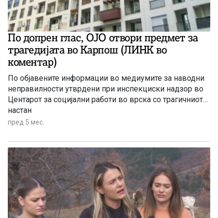
По допрен глас, ОЈО отвори предмет за
трагедијата во Карпош (ЛИНК во
коментар)
По објавените информации во медиумите за наводни
неправилности утврдени при инспекциски надзор во
Центарот за социјални работи во врска со трагичниот
настан
пред 5 мес.