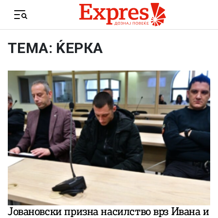
Skip to content
Menu
ТЕМА: ЌЕРКА
Jовановски призна насилство врз Ивана и