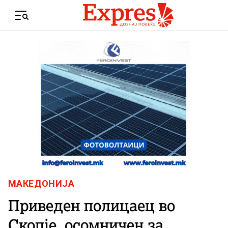
Skip to content
Menu
МАКЕДОНИЈА
Приведен полицаец во
Скопje, осомничен за