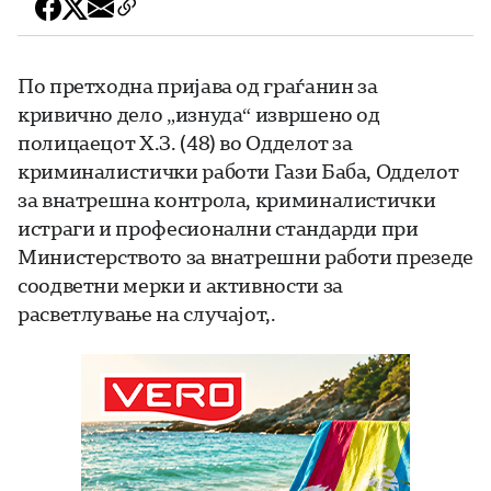
По претходна пријава од граѓанин за
кривично дело „изнуда“ извршено од
полицаецот Х.З. (48) во Одделот за
криминалистички работи Гази Баба, Одделот
за внатрешна контрола, криминалистички
истраги и професионални стандарди при
Министерството за внатрешни работи презеде
соодветни мерки и активности за
расветлување на случајот,.