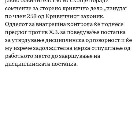
јавно обвинителство во Скопjе поради
сомнение за сторено кривично дело „изнуда“
по член 258 од Кривичниот законик.
Одделот за внатрешна контрола ќе поднесе
предлог против Х.З. за поведување постапка
за утврдување дисциплинска одговорност и ќе
му изрече задолжителна мерка отпуштање од
работното место до завршување на
дисциплинската постапка.