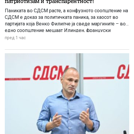
патриотизам и транспарентност!
Паниката во СДСМ расте, а конфузното соопштение на
СДСМ е доказ за политичката паника, за хаосот во
партијата која Венко Филипче ја сведе маргините – во
едно соопштение мешаат Илинден, француски
предлог, наводни заговори, тепачки, измислени
пред 1 час
обвинувања итн, се вели во реакцијата на ВМРО-
ДПМНЕ.