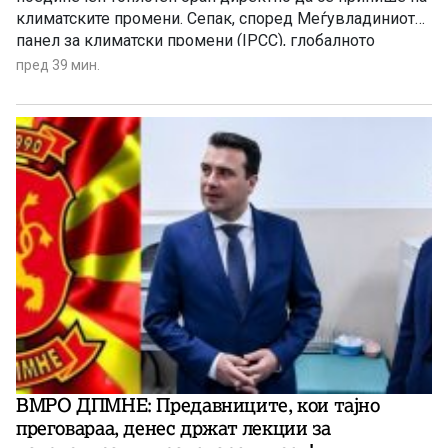
климатските промени. Сепак, според Меѓувладиниот
панел за климатски промени (IPCC), глобалното
затоплување придонесува ваквите екстремни
пред 39 мин.
временски појави да стануваат сѐ почести,
поинтензивни и подолготрајни.
ВМРО ДПМНЕ: Предавниците, кои тајно
преговараа, денес држат лекции за