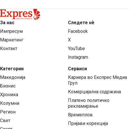
истакна дека „идејата за уставни измени станала
политички токсична“, поради, како што истакна,
„премногуте направени отстапки“, а од друга страна и
сомнежот дека Бугарија ќе поставува нови барања во
За нас
Следете нѐ
иднина.
Импресум
Facebook
Маркетинг
X
Контакт
YouTube
Instagram
Категории
Сервиси
Македонија
Кариера во Експрес Медиа
Груп
Бизнис
Комерцијална содржина
Хроника
Платено политичко
Колумни
рекламирање
Регион
Времеплов
Свет
Пријави корекција