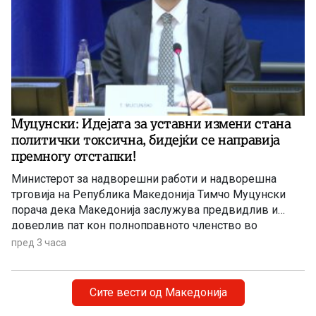
Муцунски: Идејата за уставни измени стана
политички токсична, бидејќи се направија
премногу отстапки!
Министерот за надворешни работи и надворешна
трговија на Република Македонија Тимчо Муцунски
порача дека Македонија заслужува предвидлив и
доверлив пат кон полноправното членство во
Европската Унија, оценувајќи дека граѓаните се уморни
пред 3 часа
од постојаното „поместување на стативите на голот“.
Оваа изјава тој ја даде за денешното утринско издание
„Плејбук“ на бриселскиот аналитички портал за
Сите вести од Македонија
европски прашања „Политико“. Притоа Муцунски