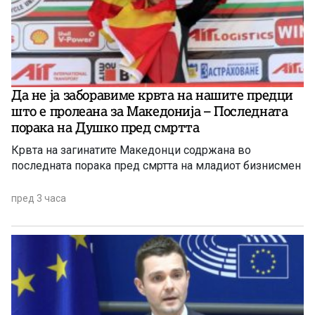
Да не ја заборавиме крвта на нашите предци
што е пролеана за Македонија – Последната
порака на Душко пред смртта
Крвта на загинатите Македонци содржана во
последната порака пред смртта на младиот бизнисмен
пред 3 часа