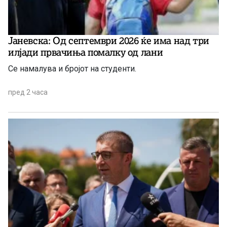
Јаневска: Од септември 2026 ќе има над три
илјади првачиња помалку од лани
Се намалува и бројот на студенти.
пред 2 часа