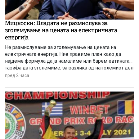
Мицкоски: Владата не размислува за
зголемување на цената на електричната
енергија
Не размислуваме за зголемување на цената на
електричната енергија. Ние правиме план како да
најдеме формула да ја намалиме или барем евтината
тарифа да ја зголемиме, за разлика од најголемиот дел
од земјите во Европа коишто планираат да ја зголемат
пред 2 часа
цената на електричната енергија, рече денеска
премиерот Христијан Мицкоски.