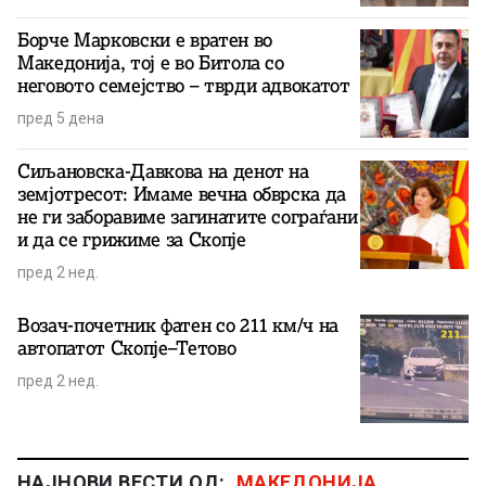
Борче Марковски е вратен во
Македонија, тој е во Битола со
неговото семејство – тврди адвокатот
пред 5 дена
Сиљановска-Давкова на денот на
земјотресот: Имаме вечна обврска да
не ги заборавиме загинатите сограѓани
и да се грижиме за Скопје
пред 2 нед.
Возач-почетник фатен со 211 км/ч на
автопатот Скопје–Тетово
пред 2 нед.
НАЈНОВИ ВЕСТИ ОД:
МАКЕДОНИЈА