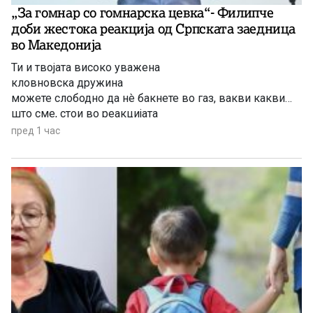
„За гомнар со гомнарска цевка“- Филипче
доби жестока реакција од Српската заедница
во Македонија
Ти и твојата високо уважена
кловновска дружина
можете слободно да нè бакнете во газ, вакви какви
што сме, стои во реакцијата
пред 1 час