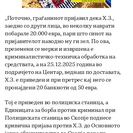
„Поточно, граѓанинот пријавил дека Х.З.,
заедно со други лица, во неколку наврати
побарале 20.000 евра, пари што синот на
пријавителот наводно му ги зел. По ова,
преземени се мерки и извршена е
криминалистичко-техничка обработка на
средствата, а на 25.12.2025 година во
подрачјето на Центар, веднаш по доставата,
Х.З. е приведен и при претрес кај него се
пронајдени 20 банкноти од 50 евра.
Тој е приведен во полициска станица, а
Единицата за борба против криминал при
Полициската станица во Скопjе поднесе
кривична пријава против Х.З. до Основното