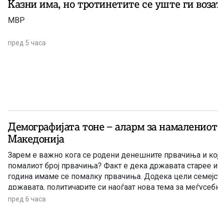
Казни има, но тротинетите се уште ги воза
МВР
пред 5 часа
Демографијата тоне – аларм за намалениот
Македонија
Зарем е важно кога се родени денешните првачиња и кој
помалиот број првачиња? Факт е дека државата старее и
година имаме се помалку првачиња. Додека цели семејс
државата, политичарите си наоѓаат нова тема за меѓусе
наместо да донесат итни мерки за да се спречи одливот 
пред 6 часа