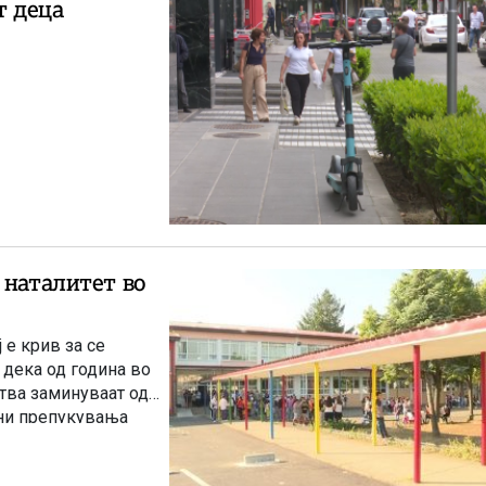
т деца
 наталитет во
 е крив за се
 дека од година во
тва заминуваат од
бни препукувања
на млади.