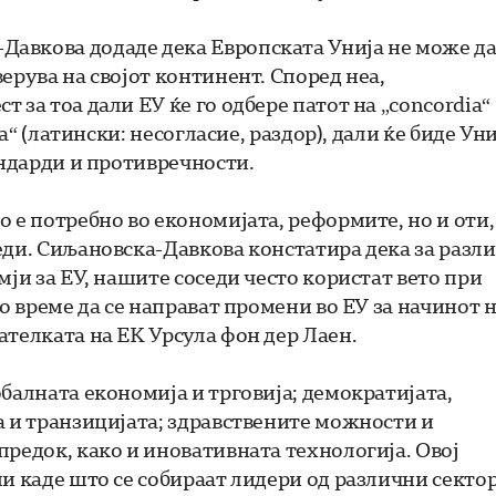
авкова додаде дека Европската Унија не може да
ерува на својот континент. Според неа,
 за тоа дали ЕУ ќе го одбере патот на „concordia“
a“ (латински: несогласие, раздор), дали ќе биде Уни
андарди и противречности.
 е потребно во економијата, реформите, но и оти,
еди. Сиљановска-Давкова констатира дека за разл
мји за ЕУ, нашите соседи често користат вето при
о време да се направат промени во ЕУ за начинот 
ателката на ЕК Урсула фон дер Лаен.
балната економија и трговија; демократијата,
а и транзицијата; здравствените можности и
предок, како и иновативната технологија. Овој
и каде што се собираат лидери од различни сектор