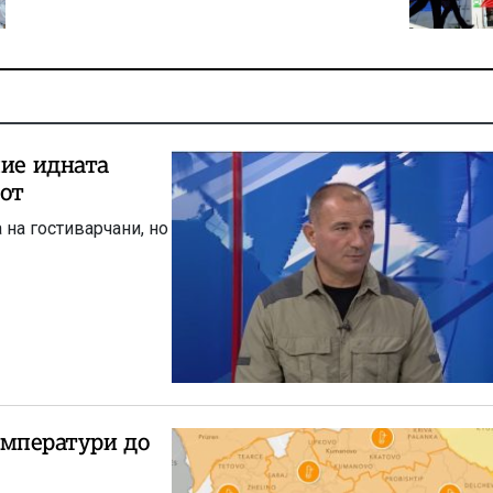
пие идната
гот
 на гостиварчани, но
емператури до