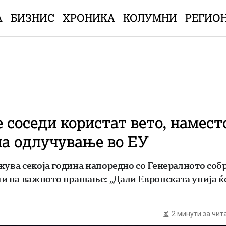
А
БИЗНИС
ХРОНИКА
КОЛУМНИ
РЕГИО
соседи користат вето, наместо
на одлучување во ЕУ
жува секоја година напоредно со Генералното соб
 на важното прашање: „Дали Европската унија ќе 
2 минути за чи