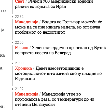
Свет
Речиси 700 американски војници
ранети во војната со Иран
 го
22:32
Македонија
Водата во Гостивар можеби ќе
може да се пие идната недела, но останува
ја
проблемот со недостигот
22:00
Регион
Зеленски срдечно пречекан од Вучиќ
во првата посета на Белград
ика
21:33
на
Хроника
Деветнаесетгодишник е
мотоциклистот што загина околу пладне во
Радишани
21:02
Македонија
Македонија утре во
портокалова фаза, со температури до 40
степени Целзиусови
и: