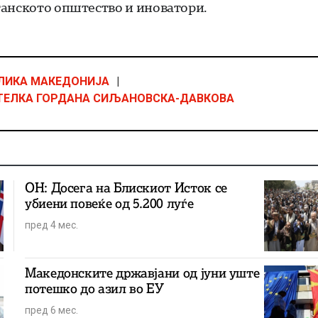
ѓанското општество и иноватори.
ЛИКА МАКЕДОНИЈА
|
ТЕЛКА ГОРДАНА СИЉАНОВСКА-ДАВКОВА
ОН: Досега на Блискиот Исток се
убиени повеќе од 5.200 луѓе
пред 4 мес.
Македонските државјани од јуни уште
потешко до азил во ЕУ
пред 6 мес.