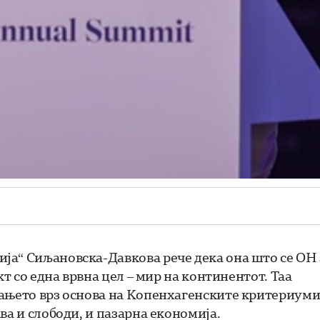
ја“ Сиљановска-Давкова рече дека она што се ОН 
кт со една врвна цел – мир на континентот. Таа
вањето врз основа на Копенхагенските критериуми
ва и слободи, и пазарна економија.