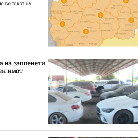
е во текот на
а на запленети
ен имот