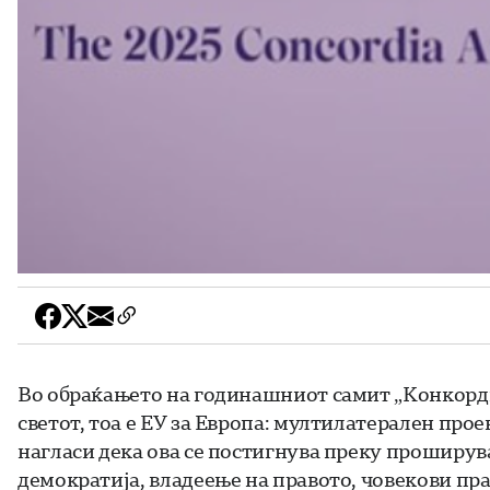
Во обраќањето на годинашниот самит „Конкорди
светот, тоа е ЕУ за Европа: мултилатерален прое
нагласи дека ова се постигнува преку проширу
демократија, владеење на правото, човекови пра