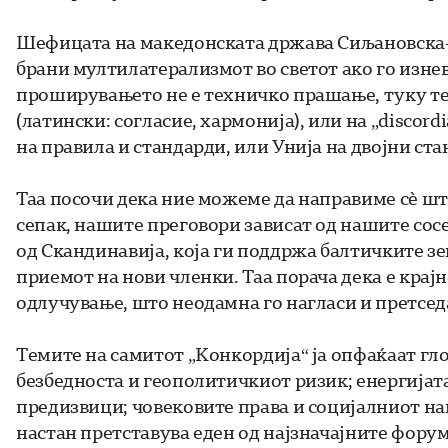
Шефицата на македонската држава Сиљановска-Д
брани мултилатерализмот во светот ако го изнев
проширувањето не е техничко прашање, туку тест
(латински: согласие, хармонија), или на „discordi
на правила и стандарди, или Унија на двојни ст
Таа посочи дека ние можеме да направиме сè што
сепак, нашите преговори зависат од нашите сос
од Скандинавија, која ги поддржа балтичките зе
приемот на нови членки. Таа порача дека е крајн
одлучување, што неодамна го нагласи и претсед
Темите на самитот „Конкордија“ ja опфаќаат гло
безбедноста и геополитичкиот ризик; енергијат
предизвици; човековите права и социјалниот на
настан претставува еден од најзначајните форум