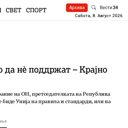
Архива
Вести:
34
Н
СВЕТ
СПОРТ
Сабота, 8. Август 2026.
 да нѐ поддржат – Крајно
рание на ОН, претседателката на Република
биде Унија на правила и стандарди, или на
тање