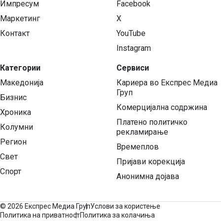
Импресум
Facebook
Маркетинг
X
Контакт
YouTube
Instagram
Категории
Сервиси
Македонија
Кариера во Експрес Медиа
Груп
Бизнис
Комерцијална содржина
Хроника
Платено политичко
Колумни
рекламирање
Регион
Времеплов
Свет
Пријави корекција
Спорт
Анонимна дојава
©
2026 Експрес Медиа Груп
Услови за користење
Политика на приватност
Политика за колачиња