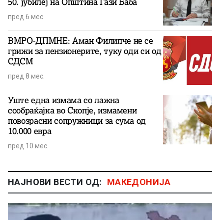
50. јубилеј на Општина Гази Баба
пред 6 мес.
ВМРО-ДПМНЕ: Аман Филипче не се
грижи за пензионерите, туку оди си од
СДСМ
пред 8 мес.
Уште една измама со лажна
сообраќајка во Скопје, измамени
повозрасни сопружници за сума од
10.000 евра
пред 10 мес.
НАЈНОВИ ВЕСТИ ОД:
МАКЕДОНИЈА