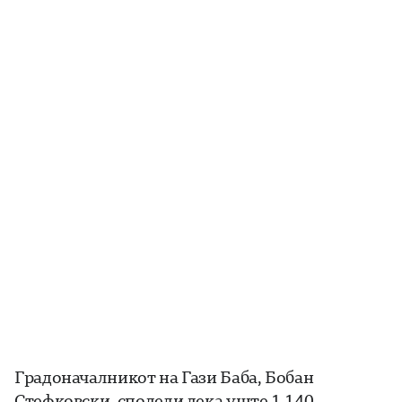
Градоначалникот на Гази Баба, Бобан
Стефковски, сподели дека уште 1.140