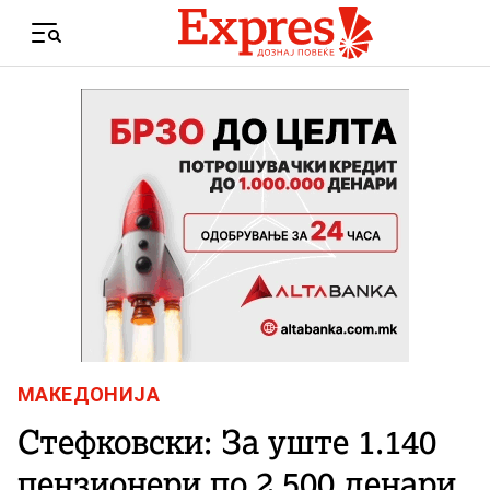
Skip to content
Menu
МАКЕДОНИЈА
Стефковски: За уште 1.140
пензионери по 2.500 денари