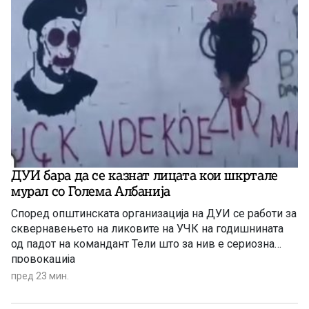
ДУИ бара да се казнат лицата кои шкртале
мурал со Голема Албанија
Според општинската организација на ДУИ се работи за
сквернавењето на ликовите на УЧК на годишнината
од падот на командант Тели што за нив е сериозна
провокација
пред 23 мин.