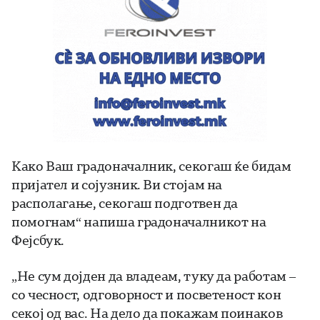
Како Ваш градоначалник, секогаш ќе бидам
пријател и сојузник. Ви стојам на
располагање, секогаш подготвен да
помогнам“ напиша градоначалникот на
Фејсбук.
„Не сум дојден да владеам, туку да работам –
со чесност, одговорност и посветеност кон
секој од вас. На дело да покажам поинаков