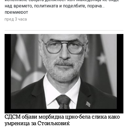
над времето, политиката и поделбите, порача
премиерот
пред 3 часа
СДСМ објави морбидна црно-бела слика како
умреница за Стоиљковиќ