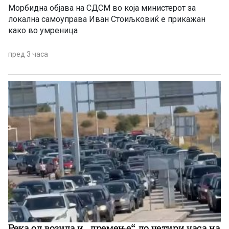
Морбидна објава на СДСМ во која министерот за
локална самоуправа Иван Стоиљковиќ е прикажан
како во умреница
пред 3 часа
Река од возила и „дремење“ до четири часа на