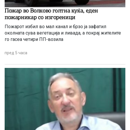
Пожар во Волково голтна куќа, еден
пожарникар со изгореници
Пожарот избил во мал канал и брзо ја зафатил
околната сува вегетација и ливада, а покрај жителите
го гасеа четири ПП-возила
пред 5 часа