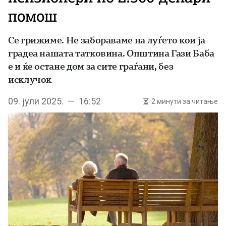
помош
Се грижиме. Не забораваме на луѓето кои ја
градеа нашата татковина. Општина Гази Баба
е и ќе остане дом за сите граѓани, без
исклучок
09. јули 2025. — 16:52
2 минути за читање