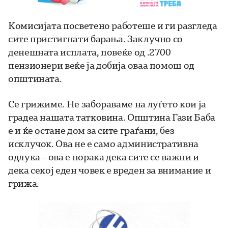
Комисијата посветено работеше и ги разгледа
сите пристигнати барања. Заклучно со
денешната исплата, повеќе од .2700
пензионери веќе ја добија оваа помош од
општината.
Се грижиме. Не забораваме на луѓето кои ја
градеа нашата татковина. Општина Гази Баба
е и ќе остане дом за сите граѓани, без
исклучок. Ова не е само административна
одлука – ова е порака дека сите се важни и
дека секој еден човек е вреден за внимание и
грижа.