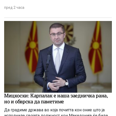
пред 2 часа
Мицкоски: Карпалак е наша заедничка рана,
но и обврска да паметиме
Да градиме држава во која почитта кон оние што ја
исполниле својата должност кон Македонија ќе биде