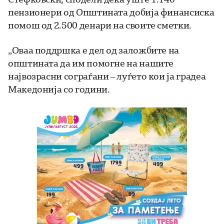
пензионери од Општината добија финансиска
помош од 2.500 денари на своите сметки.
„Оваа поддршка е дел од заложбите на
општината да им помогне на нашите
највозрасни сограѓани – луѓето кои ја градеа
Македонија со години.