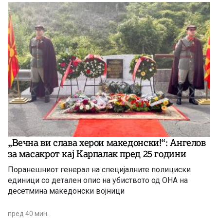
„Вечна ви слава херои македонски!“: Ангелов
за масакрот кај Карпалак пред 25 години
Поранешниот генерал на специјалните полициски
единици со детален опис на убиството од ОНА на
десетмина македонски војници
пред 40 мин.