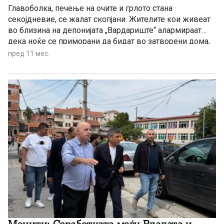
Главоболка, печење на очите и грлото стана
секојдневие, се жалат скопјани. Жителите кои живеат
во близина на депонијата „Вардариште“ алармираат
дека ноќе се приморани да бидат во затворени дома,
но смрдеата навлегува и внатре во собите. Лекарите
пред 11 мес.
велат се е бадијала.