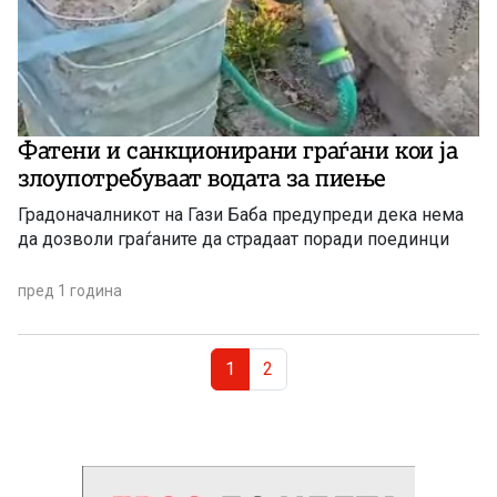
Фатени и санкционирани граѓани кои ја
злоупотребуваат водата за пиење
Градоначалникот на Гази Баба предупреди дека нема
да дозволи граѓаните да страдаат поради поединци
пред 1 година
Page navigation
Current Page
Page
1
2