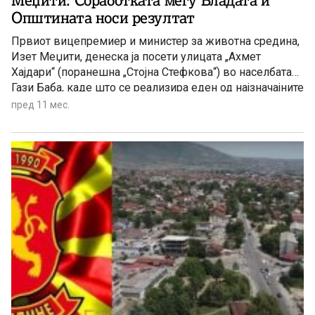
Меџити: Соработката меѓу Владата и
Општината носи резултат
Првиот вицепремиер и министер за животна средина,
Изет Меџити, денеска ја посети улицата „Ахмет
Хајдари“ (поранешна „Стојна Стефкова“) во населбата
Гази Баба, каде што се реализира еден од најзначајните
инфраструктурни проекти за овој дел на општината.
пред 11 мес.
Станува збор за целосна реконструкција на улицата во
должина од 170 метри-проект чија цел е
унапредување на локалната патна […]