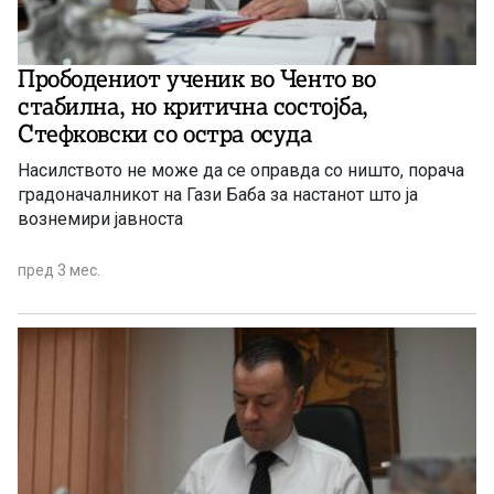
Прободениот ученик во Ченто во
стабилна, но критична состојба,
Стефковски со остра осуда
Насилството не може да се оправда со ништо, порача
градоначалникот на Гази Баба за настанот што ја
вознемири јавноста
пред 3 мес.