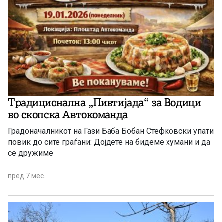
Традиционална „Пивтијада“ за Водици
во скопска Автокоманда
Градоначалникот на Гази Баба Бобан Стефковски упати
повик до сите граѓани: Дојдете на бидеме хумани и да
се дружиме
пред 7 мес.