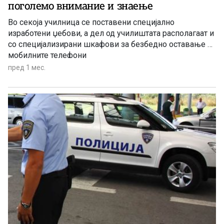
поголемо внимание и знаење
Во секоја училница се поставени специјално
изработени џебови, а дел од училиштата располагаат и
со специјализирани шкафови за безбедно оставање на
мобилните телефони
пред 1 мес.