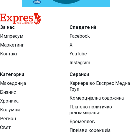
За нас
Следете нѐ
Импресум
Facebook
Маркетинг
X
Контакт
YouTube
Instagram
Категории
Сервиси
Македонија
Кариера во Експрес Медиа
Груп
Бизнис
Комерцијална содржина
Хроника
Платено политичко
Колумни
рекламирање
Регион
Времеплов
Свет
Пријави корекција