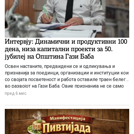
Интервју: Динамични и продуктивни 100
дена, низа капитални проекти за 50.
јубилеј на Општина Гази Баба
Освен настаните, предвидени се и одликувања и
признанија за поединци, организации и институции кои
со својата посветеност и работа оставиле траен белег
во развојот на Гази Баба. Овие признанија не се само
симболични, туку се потсетник за тоа дека заедничката
пред 6 мес.
работа и посветеноста кон граѓаните се вредности кои
ја градат нашата општина.