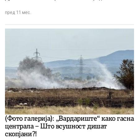
пред 11 мес.
(Фото галерија): „Вардариште“ како гасна
централа – Што всушност дишат
скопјани?!