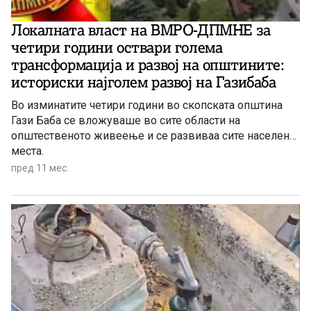
Локалната власт на ВМРО-ДПМНЕ за
четири години оствари голема
трансформација и развој на општините:
историски најголем развој на Газибаба
Во изминатите четири години во скопската општина
Гази Баба се вложуваше во сите области на
општественото живеење и се развиваа сите населени
места.
пред 11 мес.