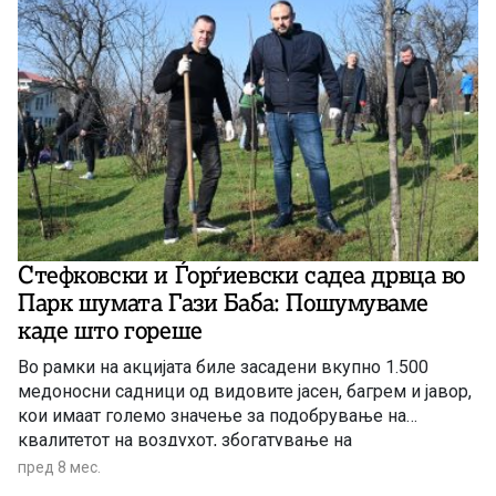
Стефковски и Ѓорѓиевски садеа дрвца во
Парк шумата Гази Бабa: Пошумуваме
каде што гореше
Во рамки на акцијата биле засадени вкупно 1.500
медоносни садници од видовите јасен, багрем и јавор,
кои имаат големо значење за подобрување на
квалитетот на воздухот, збогатување на
биодиверзитетот и поддршка на пчелниот фонд
пред 8 мес.