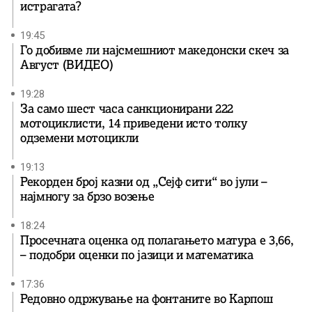
истрагата?
19:45
Го добивме ли најсмешниот македонски скеч за
Август (ВИДЕО)
19:28
За само шест часа санкционирани 222
мотоциклисти, 14 приведени исто толку
одземени мотоцикли
19:13
Рекорден број казни од „Сејф сити“ во јули –
најмногу за брзо возење
18:24
Просечната оценка од полагањето матура е 3,66,
– подобри оценки по јазици и математика
17:36
Редовно одржување на фонтаните во Карпош