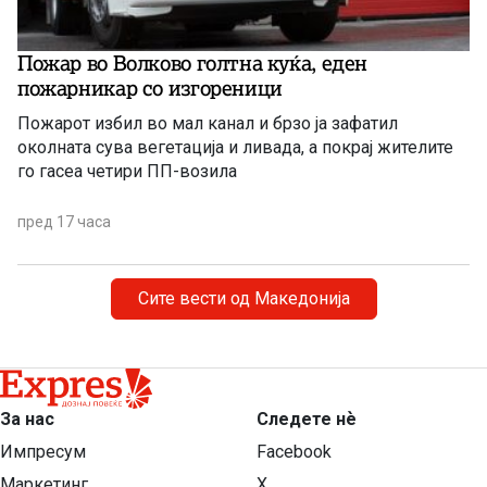
Пожар во Волково голтна куќа, еден
пожарникар со изгореници
Пожарот избил во мал канал и брзо ја зафатил
околната сува вегетација и ливада, а покрај жителите
го гасеа четири ПП-возила
пред 17 часа
Сите вести од Македонија
За нас
Следете нѐ
Импресум
Facebook
Маркетинг
X