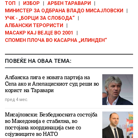
ТОП
|
ИЗБОР
|
АРБЕН ТАРАВАРИ
|
МИНИСТЕР ЗА ОДБРАНА ВЛАДО МИСАЈЛОВСКИ
|
УЧК - „БОРЦИ ЗА СЛОБОДА“
|
АЛБАНСКИ ТЕРОРИСТИ
|
МАСАКР КАЈ ВЕЈЦЕ ВО 2001
|
СПОМЕН ПЛОЧА ВО КАСАРНА „ИЛИНДЕН“
ПОВЕЌЕ НА ОВАА ТЕМА:
Албанска лига е новата партија на
Села ако и Апелацискиот суд реши во
корист на Таравари
пред 4 мес.
Мисајловски: Безбедносната состојба
во Македонија е стабилна, во
постојана координација сме со
сојузниците во НАТО