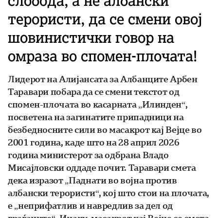
слобода, а не албански
терористи, да се смени овој
шовинистички говор на
омраза во спомен-плочата!
Лидерот на Алијансата за Албанците Арбен
Таравари побара да се смени текстот од
спомен-плочата во касарната „Илинден“,
посветена на загинатите припадници на
безбедносните сили во масакрот кај Вејце во
2001 година, каде што на 28 април 2026
година министерот за одбрана Владо
Мисајловски оддаде почит. Таравари смета
дека изразот „Паднати во војна против
албански терористи“, кој што стои на плочата,
е „неприфатлив и навредлив за дел од