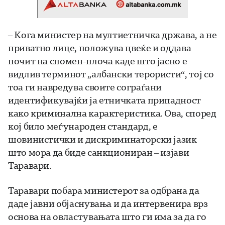
– Кога министер на мултиетничка држава, а не
приватно лице, положува цвеќе и оддава
почит на спомен-плоча каде што јасно е
видлив терминот „албански терористи“, тој со
тоа ги навредува своите сограѓани
идентификувајќи ја етничката припадност
како криминална карактеристика. Ова, според
кој било меѓународен стандард, е
шовинистички и дискриминаторски јазик
што мора да биде санкциониран – изјави
Таравари.
Таравари побара министерот за одбрана да
даде јавни објаснувања и да интервенира врз
основа на овластувањата што ги има за да го