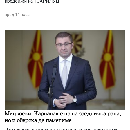
продолжи на ТОАРИЛУЦ
пред 14 часа
Мицкоски: Карпалак е наша заедничка рана,
но и обврска да паметиме
Да градиме држава во која почитта кон оние што ја