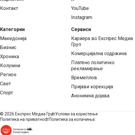
Контакт
YouTube
Instagram
Категории
Сервиси
Македонија
Кариера во Експрес Медиа
Груп
Бизнис
Комерцијална содржина
Хроника
Платено политичко
Колумни
рекламирање
Регион
Времеплов
Свет
Пријави корекција
Спорт
Анонимна дојава
©
2026 Експрес Медиа Груп
Услови за користење
Политика на приватност
Политика за колачиња