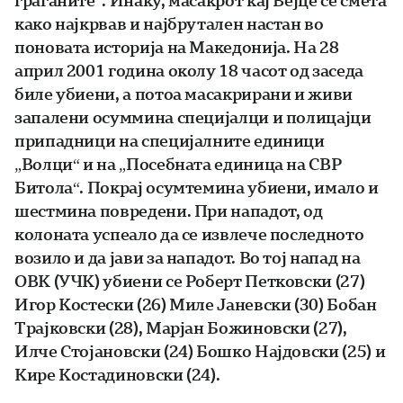
граѓаните“. Инаку, масакрот кај Вејце се смета
како најкрвав и најбрутален настан во
поновата историја на Македонија. На 28
април 2001 година околу 18 часот од заседа
биле убиени, а потоа масакрирани и живи
запалени осуммина специјалци и полицајци
припадници на специјалните единици
„Волци“ и на „Посебната единица на СВР
Битола“. Покрај осумтемина убиени, имало и
шестмина повредени. При нападот, од
колоната успеало да се извлече последното
возило и да јави за нападот. Во тој напад на
ОВК (УЧК) убиени се Роберт Петковски (27)
Игор Костески (26) Миле Јаневски (30) Бобан
Трајковски (28), Марјан Божиновски (27),
Илче Стојановски (24) Бошко Најдовски (25) и
Кире Костадиновски (24).