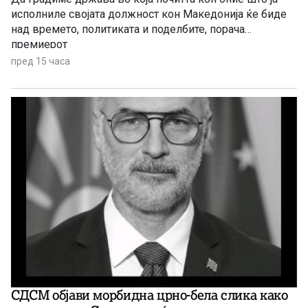
исполниле својата должност кон Македонија ќе биде
над времето, политиката и поделбите, порача
премиерот
пред 15 часа
СДСМ објави морбидна црно-бела слика како