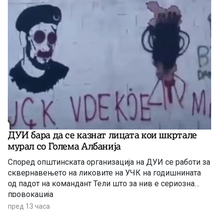
ДУИ бара да се казнат лицата кои шкртале
мурал со Голема Албанија
Според општинската организација на ДУИ се работи за
сквернавењето на ликовите на УЧК на годишнината
од падот на командант Тели што за нив е сериозна
провокација
пред 13 часа