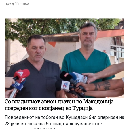
пред 13 часа
Со владиниот авион вратен во Македонија
повредениот скопјанец во Турција
Повредениот на тобоган во Кушадаси бил опериран на
23 јули во локална болница, а лекувањето ќе