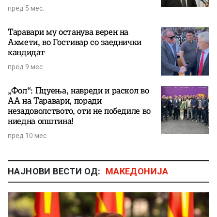
пред 5 мес.
Таравари му останува верен на
Ахмети, во Гостивар со заеднички
кандидат
пред 9 мес.
„Фол“: Пцуења, навреди и раскол во
АА на Таравари, поради
незадоволството, оти не победиле во
ниедна општина!
пред 10 мес.
НАЈНОВИ ВЕСТИ ОД:
МАКЕДОНИЈА