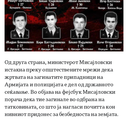
Од друга страна, министерот Мисајловски
истакна преку општествените мрежи дека
жртвата на загинатите припадници на
Армијата и полицијата е дел од државното
сеќавање. Во објава на фејсбук Мисајловски
порача дека тие загинале во одбрана на
татковината, со што ја нагласи почитта кон
нивниот придонес за безбедноста на земјата.