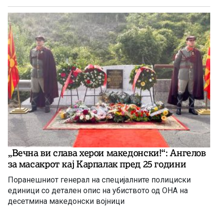
„Вечна ви слава херои македонски!“: Ангелов
за масакрот кај Карпалак пред 25 години
Поранешниот генерал на специјалните полициски
единици со детален опис на убиството од ОНА на
десетмина македонски војници