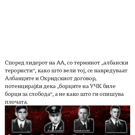
Според лидерот на АА, со терминот „албански
терористи“, како што вели тој, се навредуваат
Албанците и Охридскиот договор,
потенцирајќи дека „борците на УЧК биле
борци за слобода“, а не како што ги опишува
плочата.