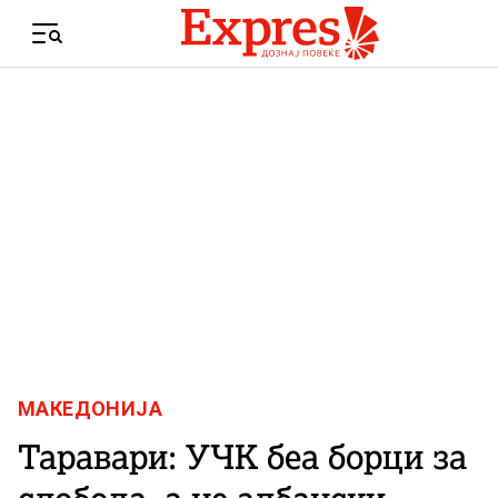
Skip to content
Menu
МАКЕДОНИЈА
Таравари: УЧК беа борци за