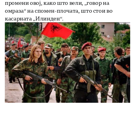
промени овој, како што вели, „говор на
омраза“ на спомен-плочата, што стои во
касарната „Илинден“.