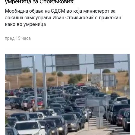
умреница за Стоиљковиќ
Морбидна објава на СДСМ во која министерот за
локална самоуправа Иван Стоиљковиќ е прикажан
како во умреница
пред 15 часа