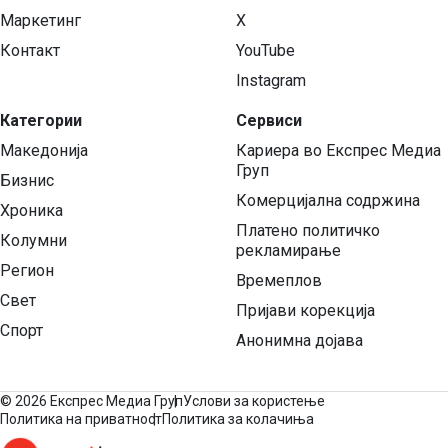
Маркетинг
X
Контакт
YouTube
Instagram
Категории
Сервиси
Македонија
Кариера во Експрес Медиа
Груп
Бизнис
Комерцијална содржина
Хроника
Платено политичко
Колумни
рекламирање
Регион
Времеплов
Свет
Пријави корекција
Спорт
Анонимна дојава
©
2026 Експрес Медиа Груп
Услови за користење
Политика на приватност
Политика за колачиња