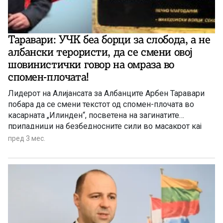
Таравари: УЧК беа борци за слобода, а не
албански терористи, да се смени овој
шовинистички говор на омраза во
спомен-плочата!
Лидерот на Алијансата за Албанците Арбен Таравари
побара да се смени текстот од спомен-плочата во
касарната „Илинден“, посветена на загинатите
припадници на безбедносните сили во масакрот кај
Вејце во 2001 година, каде што на 28 април 2026
пред 3 мес.
година министерот за одбрана Владо Мисајловски
оддаде почит. Таравари смета дека изразот „Паднати
во војна против албански терористи“, кој што стои на
плочата, е „неприфатлив и навредлив за дел од
граѓаните“. Инаку, масакрот кај Вејце се смета како
најкрвав и најбрутален настан во поновата историја на
Македонија. На 28 април 2001 година околу 18 часот од