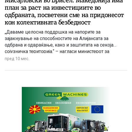
Мисајловски во Брисел: Македонија има
план за раст на инвестициите во
одбраната, посветени сме на придонесот
кон колективната безбедност
„Даваме целосна поддршка на напорите за
зајакнување на способностите на Алијансата за
одбрана и одвраќање, како и заштитата на секоја
сојузничка територија.“ – нагласи министерот за
одбрана Владо Мисајловски на состаноците во
пред 10 мес.
Северноатлантскиот совет.