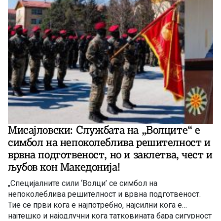
изјави ова во емисијата „За или против“ на ТВ Алфа.
Мисајловски: Службата на „Волците“ е
симбол на непоколеблива решителност и
врвна подготвеност, но и заклетва, чест и
љубов кон Македонија!
„Специјалните сили ‘Волци’ се симбол на
непоколеблива решителност и врвна подготвеност.
Тие се први кога е најпотребно, најсилни кога е
најтешко и најодлучни кога татковината бара сигурност