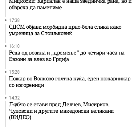
Мицкоски: Карпалак е наша заедничка рана, но и
обврска да паметиме
17:38
СДСМ објави морбидна црно-бела слика како
умреница за Стоиљковиќ
16:10
Река од возила и „дремење“ до четири часа на
Евзони за влез во Грција
15:28
Пожар во Волково голтна куќа, еден пожарникар
со изгореници
14:32
Љубчо се стави пред Делчев, Мисирков,
Чуповски и другите македонски великани
(ВИДЕО)