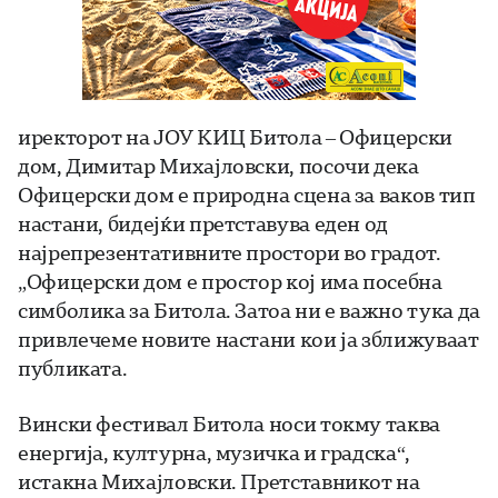
иректорот на ЈОУ КИЦ Битола – Офицерски
дом, Димитар Михајловски, посочи дека
Офицерски дом е природна сцена за ваков тип
настани, бидејќи претставува еден од
најрепрезентативните простори во градот.
„Офицерски дом е простор кој има посебна
симболика за Битола. Затоа ни е важно тука да
привлечеме новите настани кои ја зближуваат
публиката.
Вински фестивал Битола носи токму таква
енергија, културна, музичка и градска“,
истакна Михајловски. Претставникот на