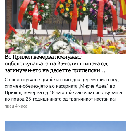
Во Прилеп вечерва почнуваат
одбележувањата на 25-годишнината од
загинувањето на десетте прилепски
резервисти на АРМ кај Карпалак
Со положување цвеќе и пригодна церемонија пред
спомен-обележјето во касарната „Мирче Ацев“ во
Прилеп, вечерва од 18 часот ќе започнат чествувањата
по повод 25-годишнината од трагичниот настан кај
Карпалак, во кој на 8 август 2001 година загинаа десет
пред 4 часа
прилепски бранители.