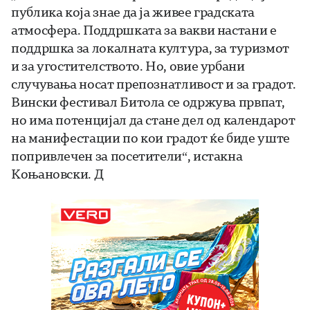
публика која знае да ја живее градската
атмосфера. Поддршката за вакви настани е
поддршка за локалната култура, за туризмот
и за угостителството. Но, овие урбани
случувања носат препознатливост и за градот.
Вински фестивал Битола се одржува првпат,
но има потенцијал да стане дел од календарот
на манифестации по кои градот ќе биде уште
попривлечен за посетители“, истакна
Коњановски. Д