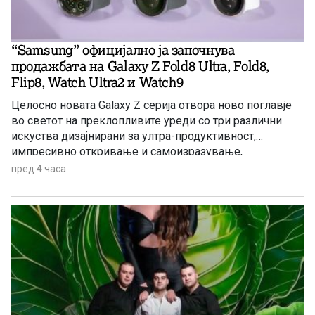
“Samsung” официјално ја започнува
продажбата на Galaxy Z Fold8 Ultra, Fold8,
Flip8, Watch Ultra2 и Watch9
Целосно новата Galaxy Z серија отвора ново поглавје
во светот на преклопливите уреди со три различни
искуства дизајнирани за ултра-продуктивност,
импресивно откривање и самоизразување,
надополнета со новите Galaxy Watch уреди создадени
пред 4 часа
за подлабински здравствени увиди