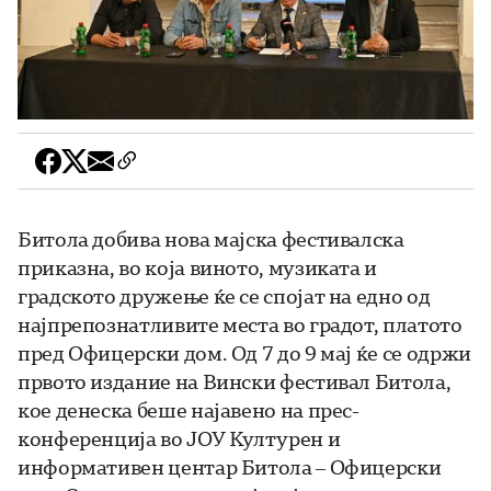
Битола добива нова мајска фестивалска
приказна, во која виното, музиката и
градското дружење ќе се спојат на едно од
најпрепознатливите места во градот, платото
пред Офицерски дом. Од 7 до 9 мај ќе се одржи
првото издание на Вински фестивал Битола,
кое денеска беше најавено на прес-
конференција во ЈОУ Културен и
информативен центар Битола – Офицерски