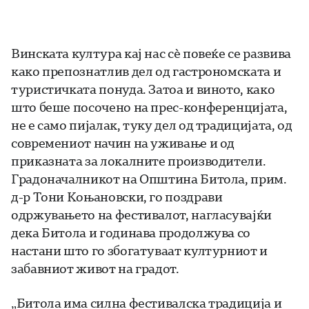
Винската култура кај нас сè повеќе се развива
како препознатлив дел од гастрономската и
туристичката понуда. Затоа и виното, како
што беше посочено на прес-конференцијата,
не е само пијалак, туку дел од традицијата, од
современиот начин на уживање и од
приказната за локалните производители.
Градоначалникот на Општина Битола, прим.
д-р Тони Коњановски, го поздрави
одржувањето на фестивалот, нагласувајќи
дека Битола и годинава продолжува со
настани што го збогатуваат културниот и
забавниот живот на градот.
„Битола има силна фестивалска традиција и