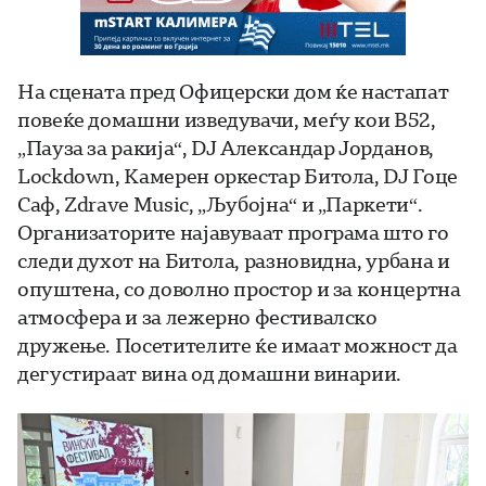
На сцената пред Офицерски дом ќе настапат
повеќе домашни изведувачи, меѓу кои B52,
„Пауза за ракија“, DJ Александар Јорданов,
Lockdown, Камерен оркестар Битола, DJ Гоце
Саф, Zdrave Music, „Љубојна“ и „Паркети“.
Организаторите најавуваат програма што го
следи духот на Битола, разновидна, урбана и
опуштена, со доволно простор и за концертна
атмосфера и за лежерно фестивалско
дружење. Посетителите ќе имаат можност да
дегустираат вина од домашни винарии.