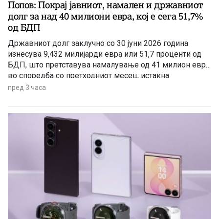
Попов: Покрај јавниот, намален и државниот
долг за над 40 милиони евра, кој e сега 51,7%
од БДП
Државниот долг заклучно со 30 јуни 2026 година
изнесува 9,432 милијарди евра или 51,7 проценти од
БДП, што претставува намалување од 41 милион евра
во споредба со претходниот месец, истакна
пратеникот на ВМРО-ДПМНЕ Сергеј Попов на
пред 3 часа
денешната прес-конференција.