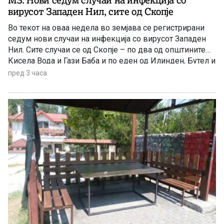
МЗ: Нови седум случаи на инфекција со
вирусот Западен Нил, сите од Скопје
Во текот на оваа недела во земјава се регистрирани
седум нови случаи на инфекција со вирусот Западен
Нил. Сите случаи се од Скопје – по два од општините
Кисела Вода и Гази Баба и по еден од Илинден, Бутел и
Аеродром. Новозаболените лица се на возраст од 60
пред 3 часа
до 84 години и сите се хоспитализирани, информираа
попладнево од Министерството за здравство.