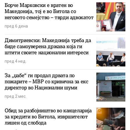
Борче Марковски е вратен во
Македонија, тој е во Битола со
неговото семејство – тврди адвокатот
пред 6 дена
Димитриевски: Македонија треба да
биде самоуверена држава која ги
штити своите национални интереси
пред 4 нед.
За „џабе“ ги продал дрвата по
пожарите – МВР со кривична за екс
директор во Национални шуми
пред 2 мес.
Обид за разбојништво во канцеларија
за кредити во Битола, извршителот
лишен од слобода