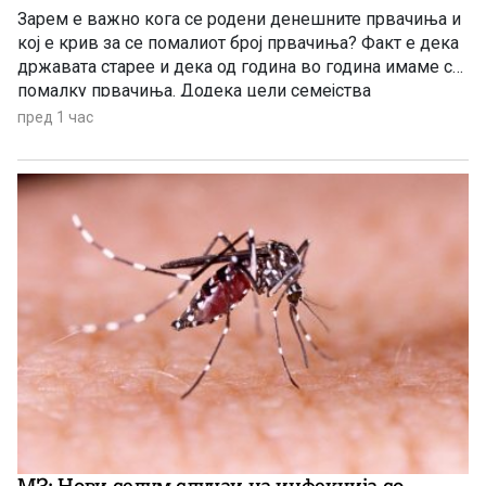
Зарем е важно кога се родени денешните првачиња и
кој е крив за се помалиот број првачиња? Факт е дека
државата старее и дека од година во година имаме се
помалку првачиња. Додека цели семејства
заминуваат од државата, политичарите си наоѓаат нова
пред 1 час
тема за меѓусебни препукувања наместо да донесат
итни мерки за да се спречи одливот на млади.