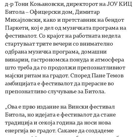
д-р Тони Коњановски, директорот на ЈОУ КИЦ
Битола – Офицерски дом, Димитар
Михајловски, како и претставник на бендот
Паркети, кој е дел од музичката програма на
фестивалот. Со крајот на работната недела
стартуваат трите вечери со внимателно
одбрана музичка програма, домашни
винарии, гастрономска понуда и атмосфера
што треба да го продолжи препознатливиот
мајски ритам на градот. Според Пане Темов
амбицијата е фестивалот да прерасне во
препознатливо случување за Битола.
„Ова е прво издание на Вински фестивал
Битола, но идејата е фестивалот да стане
традиција и секоја година да носи нова
енергија во градот. Сакаме да создадеме