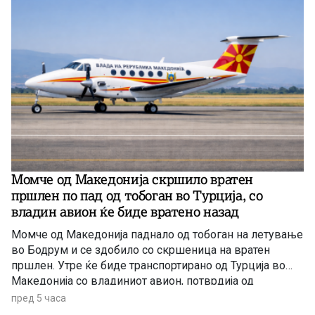
Момче од Македонија скршило вратен
пршлен по пад од тобоган во Турција, со
владин авион ќе биде вратенo назад
Момче од Македонија паднало од тобоган на летување
во Бодрум и се здобило со скршеница на вратен
пршлен. Утре ќе биде транспортирано од Турција во
Македонија со владиниот авион, потврдија од
Службата за општи и заеднички работи.
пред 5 часа