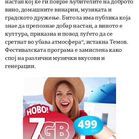
настан кој ќе ги поврзе љубителите на доброто
вино, домашните винарии, музиката и
градското дружење. Битола има публика која
знае да препознае добар настан, а виното е
култура, приказна и повод луѓето да се
сретнат во убава атмосфера“, истакна Темов.
Фестивалската програма е замислена како
спој на различни музички вкусови и
генерации.