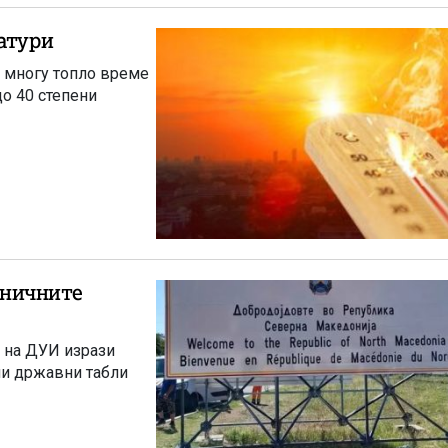
атури
 многу топло време
до 40 степени
раничните
УИ изрази
ни државни табли