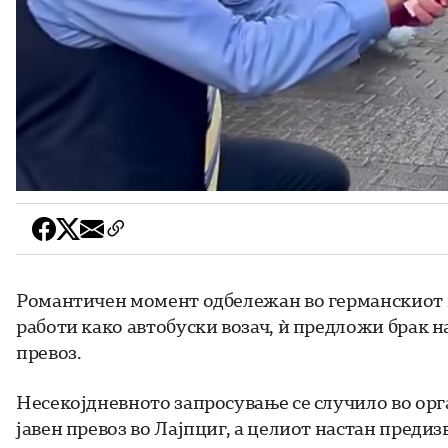
Романтичен момент одбележан во германскиот г
работи како автобуски возач, ѝ предложи брак на
превоз.
Несекојдневното запросување се случило во орг
јавен превоз во Лајпциг, а целиот настан преди