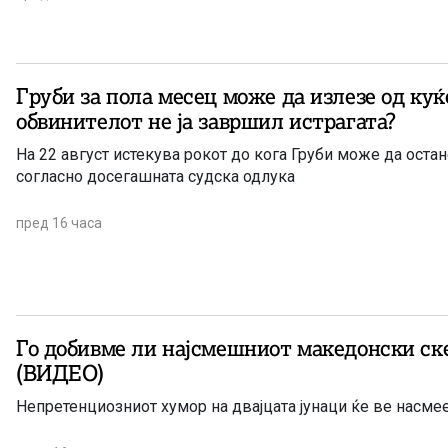
Груби за пола месец може да излезе од куќ
обвинителот не ја завршил истрагата?
На 22 август истекува рокот до кога Груби може да оста
согласно досегашната судска одлука
пред 16 часа
Го добивме ли најсмешниот македонски ске
(ВИДЕО)
Непретенциозниот хумор на двајцата јунаци ќе ве насме