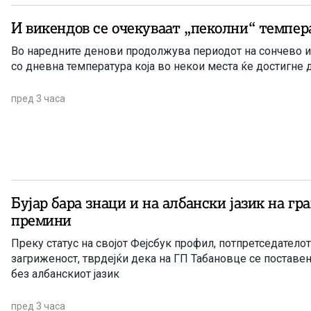
И викендов се очекуваат „пеколни“ темпер
Во наредните денови продолжува периодот на сончево и
со дневна температура која во некои места ќе достигне 
пред 3 часа
Бујар бара знаци и на албански јазик на г
премини
Преку статус на својот Фејсбук профил, потпретседателот на Д
загриженост, тврдејќи дека на ГП Табановце се поставе
без албанскиот јазик
пред 3 часа