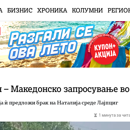
А
БИЗНИС
ХРОНИКА
КОЛУМНИ
РЕГИО
н – Македонско запросување во
а ѝ предложи брак на Наталија среде Лајпциг
1 минута за чи