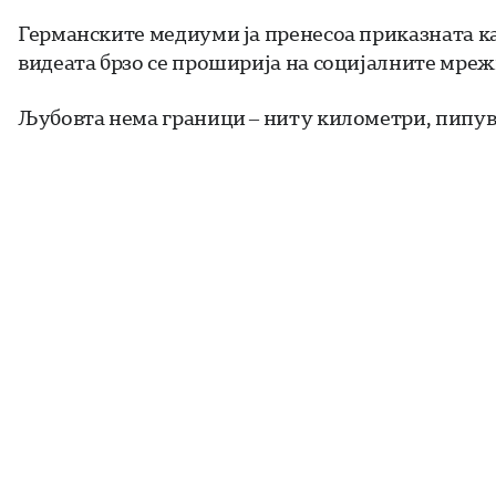
Германските медиуми ја пренесоа приказната к
видеата брзо се проширија на социјалните мреж
Љубовта нема граници – ниту километри, пипув