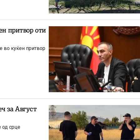
ен притвор оти
не во куќен притвор
ч за Август
е од срце