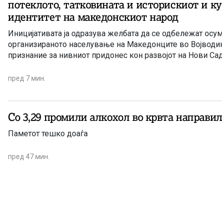
потеклото, татковината и историскиот и к
идентитет на македонскиот народ
Иницијативата ја одразува желбата да се одбележат осу
организираното населување на Македонците во Војводин
признание за нивниот придонес кон развојот на Нови Сад
пред 7 мин.
Со 3,29 промили алкохол во крвта направил
Паметот тешко доаѓа
пред 47 мин.