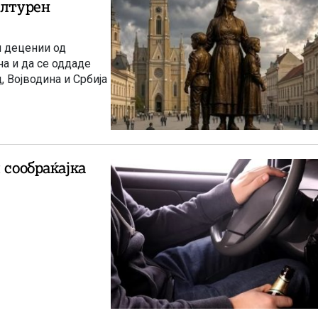
ултурен
м децении од
а и да се оддаде
, Војводина и Србија
 сообраќајка