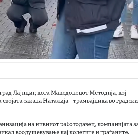
рад Лајпциг, кога Македонецот Методија, кој
 својата сакана Наталија – трамвајџика во градск
анизација на нивниот работодавец, компанијата з
звикал воодушевување кај колегите и граѓаните.