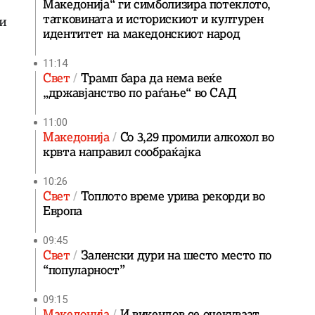
Македонија“ ги симболизира потеклото,
татковината и историскиот и културен
 и
идентитет на македонскиот народ
11:14
Свет
Трамп бара да нема веќе
„државјанство по раѓање“ во САД
11:00
Македонија
Со 3,29 промили алкохол во
крвта направил сообраќајка
10:26
Свет
Топлото време урива рекорди во
Европа
09:45
Свет
Заленски дури на шесто место по
“популарност”
09:15
Македонија
И викендов се очекуваат