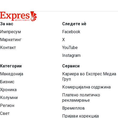
За нас
Следете нѐ
Импресум
Facebook
Маркетинг
X
Контакт
YouTube
Instagram
Категории
Сервиси
Македонија
Кариера во Експрес Медиа
Груп
Бизнис
Комерцијална содржина
Хроника
Платено политичко
Колумни
рекламирање
Регион
Времеплов
Свет
Пријави корекција