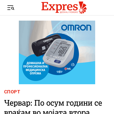
Skip to content
Menu
СПОРТ
Червар: По осум години се
враќам во мојата втора