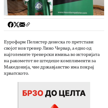
Еурофарм Пелистер денеска го претстави
својот нов тренер Лино Червар, а едно од
најголемите тренерски имиња во историјата
на ракометот не штедеше комплименти за
Македонија, чие државјанство има покрај
хрватското.