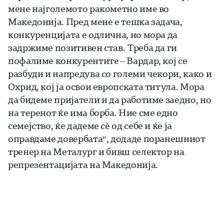
мене најголемото ракометно име во
Македонија. Пред мене е тешка задача,
конкуренцијата е одлична, но мора да
задржиме позитивен став. Треба да ги
пофалиме конкурентите – Вардар, кој се
разбуди и напредува со големи чекори, како и
Охрид, кој ја освои европската титула. Мора
да бидеме пријатели и да работиме заедно, но
на теренот ќе има борба. Ние сме едно
семејство, ќе дадеме сѐ од себе и ќе ја
оправдаме довербата“, додаде поранешниот
тренер на Металург и бивш селектор на
репрезентацијата на Македонија.