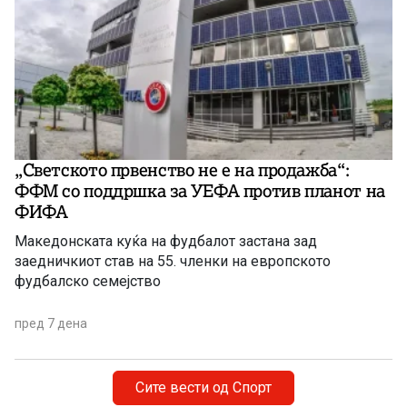
„Светското првенство не е на продажба“:
ФФМ со поддршка за УЕФА против планот на
ФИФА
Македонската куќа на фудбалот застана зад
заедничкиот став на 55. членки на европското
фудбалско семејство
пред 7 дена
Сите вести од Спорт