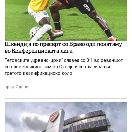
Шкендија по пресврт со Браво оди понатаму
во Конференциската лига
Тетовските „црвено-црни“ славеа со 3:1 во реваншот
со словенечкиот тим во Скопје и се пласираа во
третото квалификациско коло
пред 7 дена