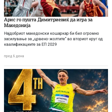
Арис го пушта Димитриевиќ да игра за
Македонија
Најдобриот македонски кошаркар би бил огромно
засилување за „црвено-жолтите“ во вториот круг од
квалификациите за ЕП 2029
пред 6 дена