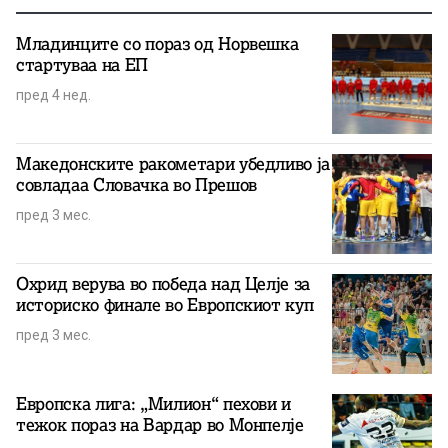
Младинците со пораз од Норвешка
стартуваа на ЕП
пред 4 нед.
Македонските ракометари убедливо ја
совладаа Словачка во Прешов
пред 3 мес.
Охрид верува во победа над Целје за
историско финале во Европскиот куп
пред 3 мес.
Европска лига: „Милион“ пехови и
тежок пораз на Вардар во Монпелје