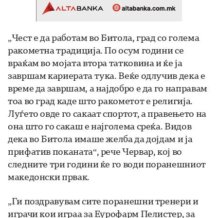
„Чест е да работам во Битола, град со голема
ракометна традиција. По осум години се
враќам во мојата втора татковина и ќе ја
завршам кариерата тука. Веќе одлучив дека е
време да завршам, а најдобро е да го направам
тоа во град каде што ракометот е религија.
Луѓето овде го сакаат спортот, а правењето на
она што го сакаш е најголема среќа. Видов
дека во Битола имаше желба да дојдам и ја
прифатив поканата“, рече Червар, кој во
следните три години ќе го води поранешниот
македонски првак.
„Ги поздравувам сите поранешни тренери и
играчи кои играа за Еурофарм Пелистер, за