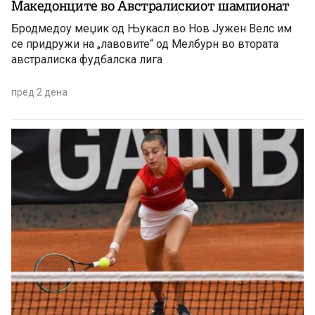
Македонците во Австралискиот шампионат
Бродмедоу меџик од Њукасл во Нов Јужен Велс им
се придружи на „лавовите“ од Мелбурн во втората
австралиска фудбалска лига
пред 2 дена