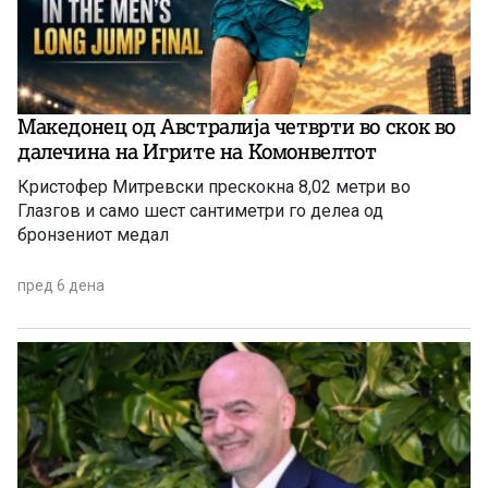
Македонец од Австралија четврти во скок во
далечина на Игрите на Комонвелтот
Кристофер Митревски прескокна 8,02 метри во
Глазгов и само шест сантиметри го делеа од
бронзениот медал
пред 6 дена