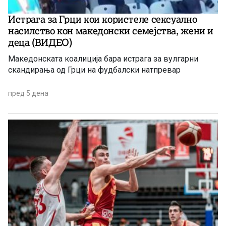
Истрага за Грци кои користеле сексуално
насилство кон македонски семејства, жени и
деца (ВИДЕО)
Македонската коалиција бара истрага за вулгарни
скандирања од Грци на фудбалски натпревар
пред 5 дена