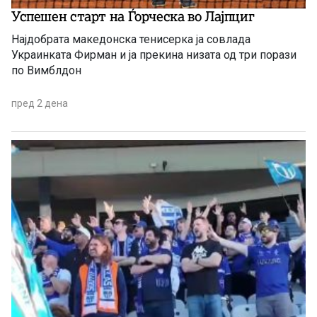
Успешен старт на Ѓорческа во Лајпциг
Најдобрата македонска тенисерка ја совлада
Украинката Фирман и ја прекина низата од три порази
по Вимблдон
пред 2 дена