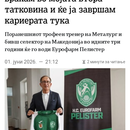
татковина и ќе ја завршам
кариерата тука
Поранешниот трофеен тренер на Металург и
бивш селектор на Македонија во идните три
години ќе го води Еурофарм Пелистер
01. јуни 2026. — 21:12
2 минути за читање