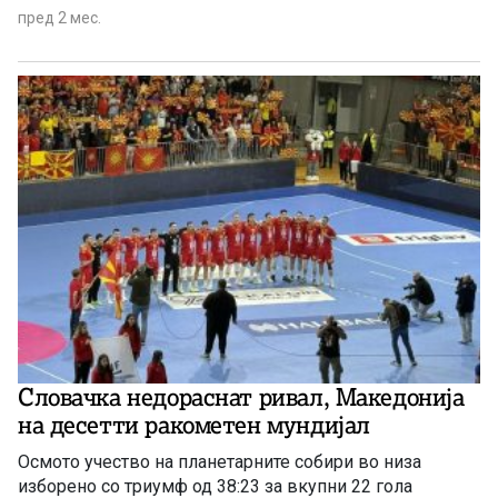
пред 2 мес.
Словачка недораснат ривал, Македонија
на десетти ракометен мундијал
Осмото учество на планетарните собири во низа
изборено со триумф од 38:23 за вкупни 22 гола