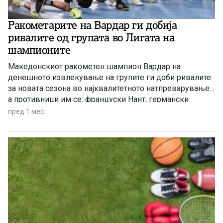
Ракометарите на Вардар ги добија
ривалите од групата во Лигата на
шампионите
Македонскиот ракометен шампион Вардар на
денешното извлекување на групите ги доби ривалите
за новата сезона во најквалитетното натпреварување,
а противници им се: француски Нант, германски
Мелсунген и полската екипа Висла
пред 1 мес.