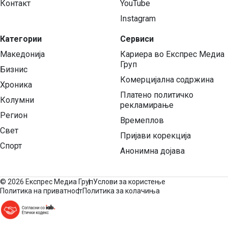
Контакт
YouTube
Instagram
Категории
Сервиси
Македонија
Кариера во Експрес Медиа
Груп
Бизнис
Комерцијална содржина
Хроника
Платено политичко
Колумни
рекламирање
Регион
Времеплов
Свет
Пријави корекција
Спорт
Анонимна дојава
©
2026 Експрес Медиа Груп
Услови за користење
Политика на приватност
Политика за колачиња