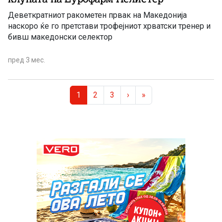
Деветкратниот ракометен првак на Македонија
наскоро ќе го претстави трофејниот хрватски тренер и
бивш македонски селектор
пред 3 мес.
Page navigation
Current Page
Page
Page
1
2
3
›
»