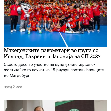
Македонските ракометари во група со
Исланд, Бахреин и Јапонија на СП 2027
Своето десетто учество на мундијалите „црвено-
жолтите“ ќе го почнат на 15 јануари против Јапонците
во Магдебург
пред 2 мес.