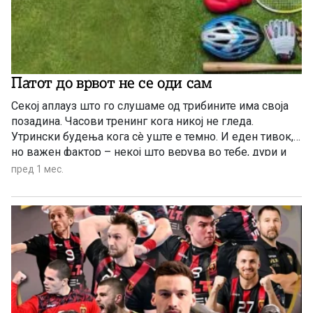
Патот до врвот не се оди сам
Секој аплауз што го слушаме од трибините има своја
позадина. Часови тренинг кога никој не гледа.
Утрински будења кога сè уште е темно. И еден тивок,
но важен фактор – некој што верува во тебе, дури и
кога патот изгледа предолг
пред 1 мес.