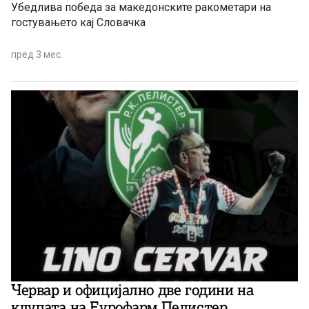
Убедлива победа за македонските ракометари на
гостувањето кај Словачка
пред 3 мес.
Червар и официјално две години на
клупата на Еурофарм Пелистер