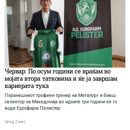
Червар: По осум години се враќам во
мојата втора татковина и ќе ја завршам
кариерата тука
Поранешниот трофеен тренер на Металург и бивш
селектор на Македонија во идните три години ќе го
води Еурофарм Пелистер
пред 2 мес.