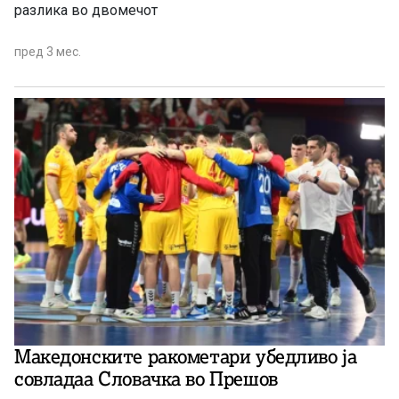
разлика во двомечот
пред 3 мес.
Македонските ракометари убедливо ја
совладаа Словачка во Прешов