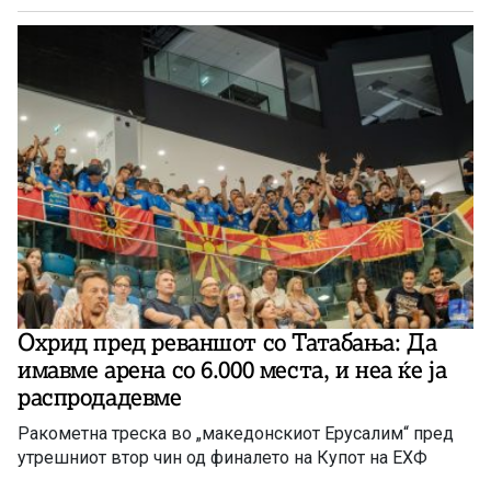
Охрид пред реваншот со Татабања: Да
имавме арена со 6.000 места, и неа ќе ја
распродадевме
Ракометна треска во „македонскиот Ерусалим“ пред
утрешниот втор чин од финалето на Купот на ЕХФ