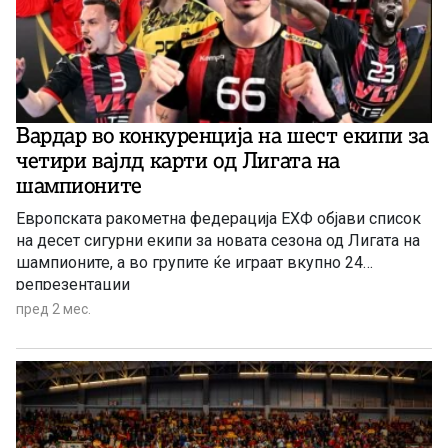
Вардар во конкуренција на шест екипи за
четири вајлд карти од Лигата на
шампионите
Европската ракометна федерација ЕХФ објави список
на десет сигурни екипи за новата сезона од Лигата на
шампионите, а во групите ќе играат вкупно 24
репрезентации
пред 2 мес.