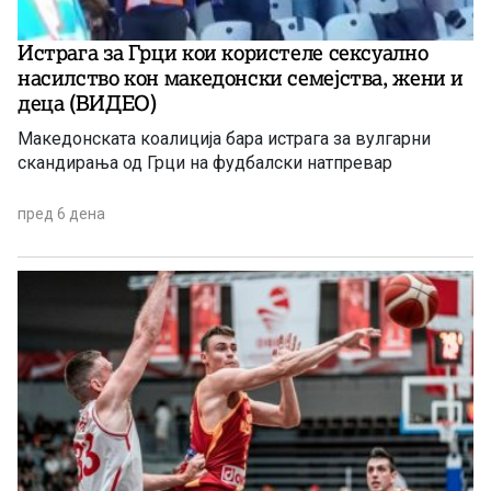
Истрага за Грци кои користеле сексуално
насилство кон македонски семејства, жени и
деца (ВИДЕО)
Македонската коалиција бара истрага за вулгарни
скандирања од Грци на фудбалски натпревар
пред 6 дена