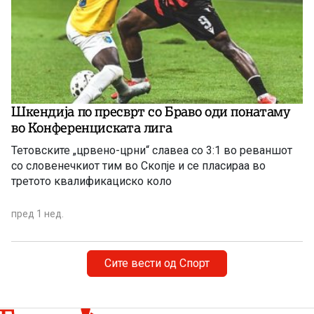
Шкендија по пресврт со Браво оди понатаму
во Конференциската лига
Тетовските „црвено-црни“ славеа со 3:1 во реваншот
со словенечкиот тим во Скопје и се пласираа во
третото квалификациско коло
пред 1 нед.
Сите вести од Спорт