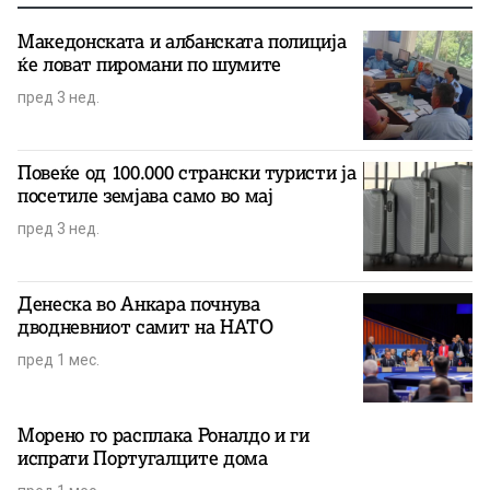
Македонската и албанската полиција
ќе ловат пиромани по шумите
пред 3 нед.
Повеќе од 100.000 странски туристи ја
посетиле земјава само во мај
пред 3 нед.
Денеска во Анкара почнува
дводневниот самит на НАТО
пред 1 мес.
Морено го расплака Роналдо и ги
испрати Португалците дома