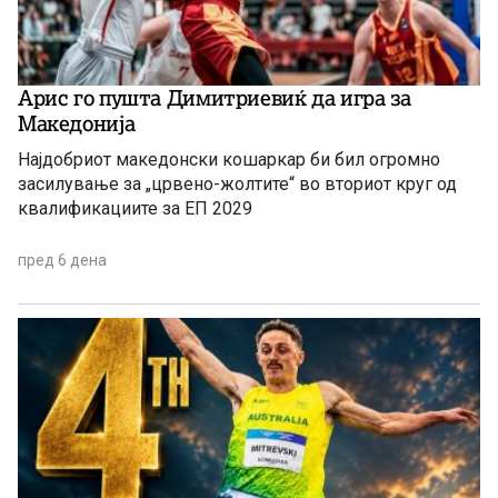
Арис го пушта Димитриевиќ да игра за
Македонија
Најдобриот македонски кошаркар би бил огромно
засилување за „црвено-жолтите“ во вториот круг од
квалификациите за ЕП 2029
пред 6 дена