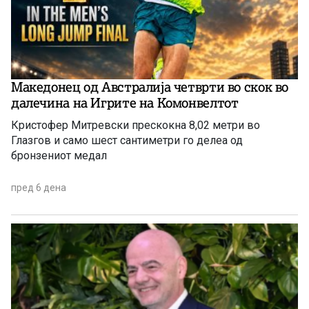
Македонец од Австралија четврти во скок во
далечина на Игрите на Комонвелтот
Кристофер Митревски прескокна 8,02 метри во
Глазгов и само шест сантиметри го делеа од
бронзениот медал
пред 6 дена