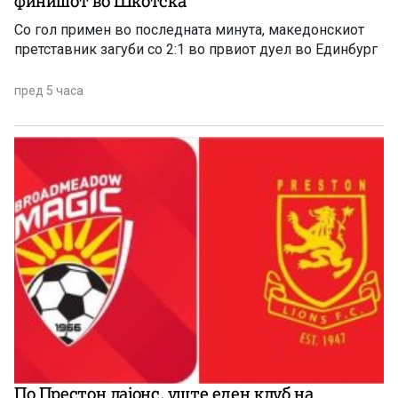
финишот во Шкотска
Со гол примен во последната минута, македонскиот
претставник загуби со 2:1 во првиот дуел во Единбург
пред 5 часа
По Престон лајонс, уште еден клуб на