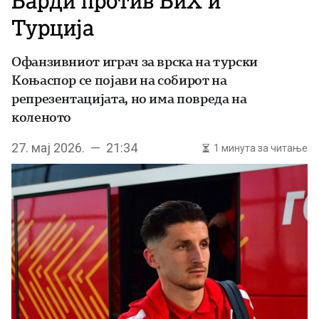
Барди против БиХ и
Турција
Офанзивниот играч за врска на турски
Коњаспор се појави на собирот на
репрезентацијата, но има повреда на
коленото
27. мај 2026. — 21:34
1 минута за читање