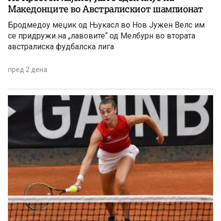
Македонците во Австралискиот шампионат
Бродмедоу меџик од Њукасл во Нов Јужен Велс им
се придружи на „лавовите“ од Мелбурн во втората
австралиска фудбалска лига
пред 2 дена