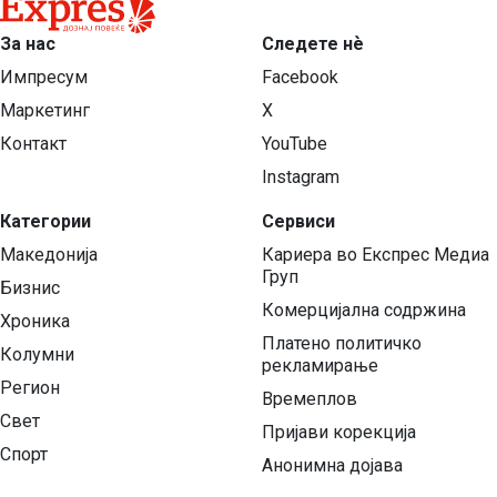
За нас
Следете нѐ
Импресум
Facebook
Маркетинг
X
Контакт
YouTube
Instagram
Категории
Сервиси
Македонија
Кариера во Експрес Медиа
Груп
Бизнис
Комерцијална содржина
Хроника
Платено политичко
Колумни
рекламирање
Регион
Времеплов
Свет
Пријави корекција
Спорт
Анонимна дојава