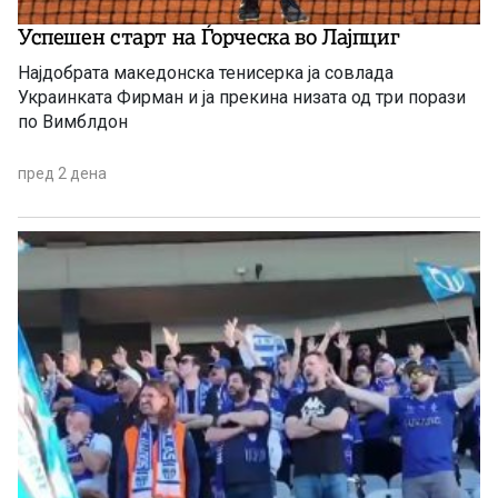
Успешен старт на Ѓорческа во Лајпциг
Најдобрата македонска тенисерка ја совлада
Украинката Фирман и ја прекина низата од три порази
по Вимблдон
пред 2 дена