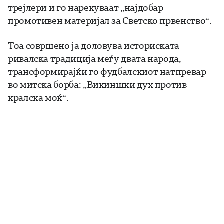
трејлери и го нарекуваат „најдобар
промотивен материјал за Светско првенство“.
Тоа совршено ја доловува историската
ривалска традиција меѓу двата народа,
трансформирајќи го фудбалскиот натпревар
во митска борба: „Викиншки дух против
кралска моќ“.