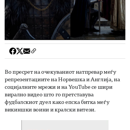
Во пресрет на очекуваниот натпревар меѓу
репрезентациите на Норвешка и Англија, на
социјалните мрежи и на YouTube се шири
вирално видео што го претставува
фудбалскиот дуел како епска битка меѓу
викиншки воини и кралски витези.