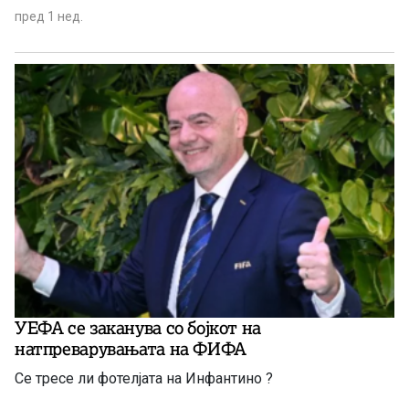
пред 1 нед.
УЕФА се заканува со бојкот на
натпреварувањата на ФИФА
Се тресе ли фотелјата на Инфантино ?