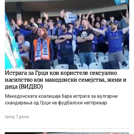
Истрага за Грци кои користеле сексуално
насилство кон македонски семејства, жени и
деца (ВИДЕО)
Македонската коалиција бара истрага за вулгарни
скандирања од Грци на фудбалски натпревар
пред 7 дена