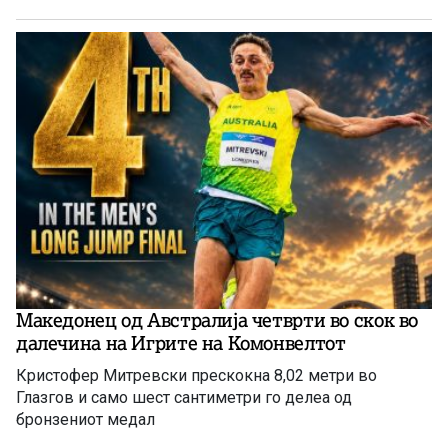
Македонец од Австралија четврти во скок во
далечина на Игрите на Комонвелтот
Кристофер Митревски прескокна 8,02 метри во
Глазгов и само шест сантиметри го делеа од
бронзениот медал