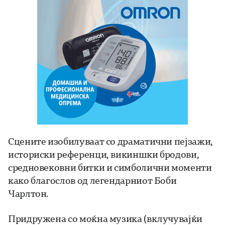
Сцените изобилуваат со драматични пејзажи,
историски референци, викиншки бродови,
средновековни битки и симболични моменти
како благослов од легендарниот Боби
Чарлтон.
Придружена со моќна музика (вклучувајќи