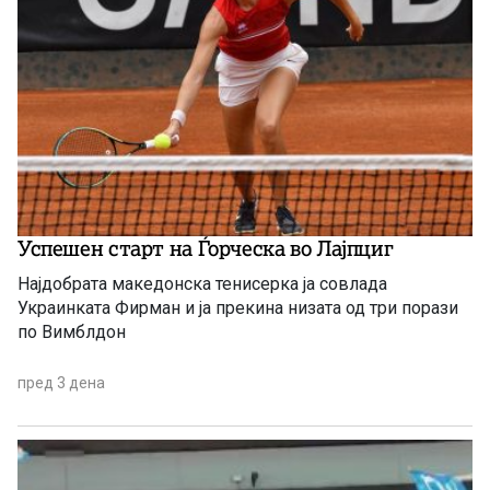
Успешен старт на Ѓорческа во Лајпциг
Најдобрата македонска тенисерка ја совлада
Украинката Фирман и ја прекина низата од три порази
по Вимблдон
пред 3 дена