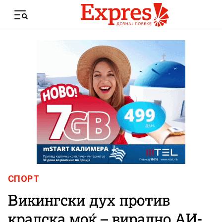
Skip to content
Menu
СПОРТ
Викингски дух против
кралска моќ – вирално АИ-