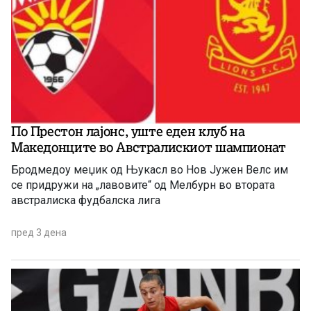
По Престон лајонс, уште еден клуб на
Македонците во Австралискиот шампионат
Бродмедоу меџик од Њукасл во Нов Јужен Велс им
се придружи на „лавовите“ од Мелбурн во втората
австралиска фудбалска лига
пред 3 дена