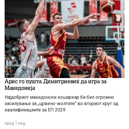
Арис го пушта Димитриевиќ да игра за
Македонија
Најдобриот македонски кошаркар би бил огромно
засилување за „црвено-жолтите“ во вториот круг од
квалификациите за ЕП 2029
пред 1 нед.