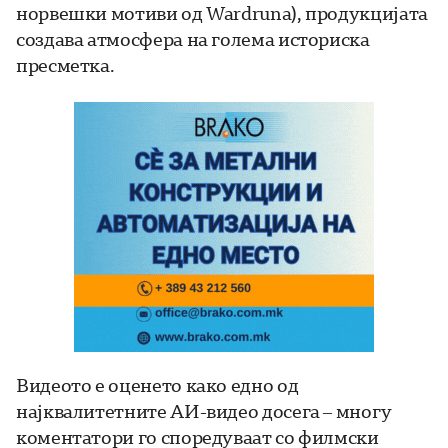
норвешки мотиви од Wardruna), продукцијата
создава атмосфера на голема историска
пресметка.
Видеото е оценето како едно од
најквалитетните АИ-видео досега – многу
коментатори го споредуваат со филмски