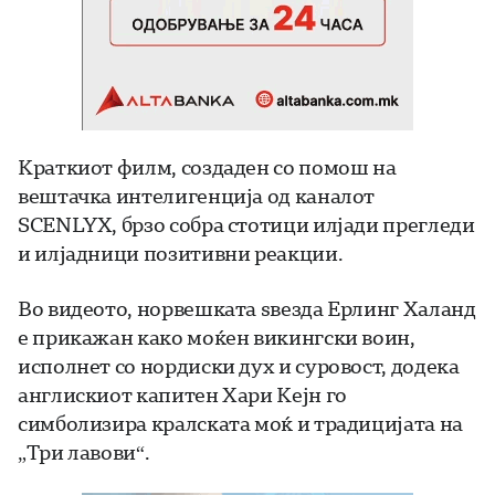
Краткиот филм, создаден со помош на
вештачка интелигенција од каналот
SCENLYX, брзо собра стотици илјади прегледи
и илјадници позитивни реакции.
Во видеото, норвешката ѕвезда Ерлинг Халанд
е прикажан како моќен викингски воин,
исполнет со нордиски дух и суровост, додека
англискиот капитен Хари Кејн го
симболизира кралската моќ и традицијата на
„Три лавови“.