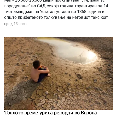
Меѓу 20.000-25.000 мајки практикуваат „туризам за
породување“ во САД секоја година. гарантиран од 14-
тиот амандман на Уставот усвоен во 1868 година и
општо прифатеното толкување на неговиот текс којт
гарантира државјанство на речиси секој роден во САД
пред 13 часа
Топлото време урива рекорди во Европа