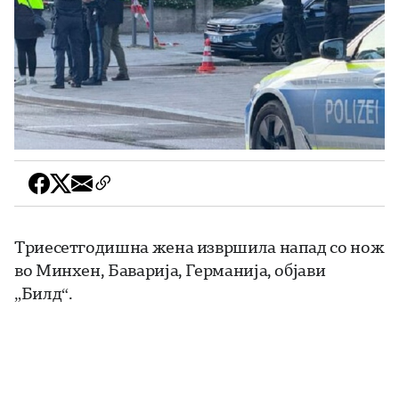
Триесетгодишна жена извршила напад со нож
во Минхен, Баварија, Германија, објави
„Билд“.