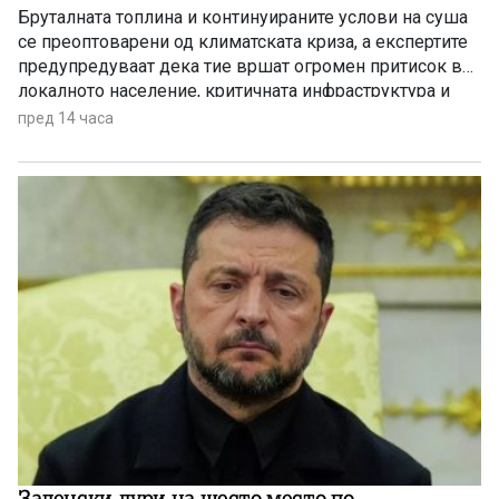
Бруталната топлина и континуираните услови на суша
се преоптоварени од климатската криза, а експертите
предупредуваат дека тие вршат огромен притисок врз
локалното население, критичната инфраструктура и
дивиот свет низ целиот регион.
пред 14 часа
Заленски дури на шесто место по