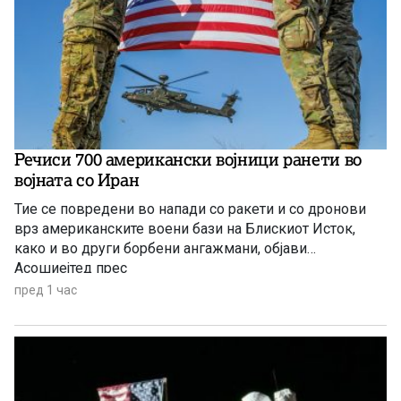
Речиси 700 американски војници ранети во
војната со Иран
Тие се повредени во напади со ракети и со дронови
врз американските воени бази на Блискиот Исток,
како и во други борбени ангажмани, објави
Асошиејтед прес
пред 1 час