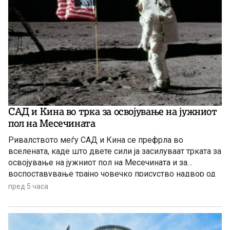
САД и Кина во трка за освојување на јужниот
пол на Месечината
Ривалството меѓу САД и Кина се префрла во
вселената, каде што двете сили ја засилуваат трката за
освојување на јужниот пол на Месечината и за
воспоставување трајно човечко присуство надвор од
Земјата.
пред 5 часа