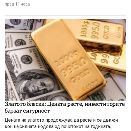
Обединетите нации (ФАО).
пред 11 часа
Златото блеска: Цената расте, инвеститорите
бараат сигурност
Цената на златото продолжува да расте и се движи
кон најсилната недела од почетокот на годината,