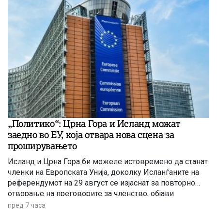
„Политико“: Црна Гора и Исланд можат
заедно во ЕУ, која отвара нова сцена за
проширувањето
Исланд и Црна Гора би можеле истовремено да станат
членки на Европската Унија, доколку Исланѓаните на
референдумот на 29 август се изјаснат за повторно
отворање на преговорите за членство, објави
„Политико“, повикувајќи се на европски претставници
пред 7 часа
и дипломати.