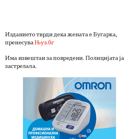
Изданието тврди дека жената е Бугарка,
пренесува
Њуз.бг
Има извештаи за повредени. Полицијата ја
застрелала.