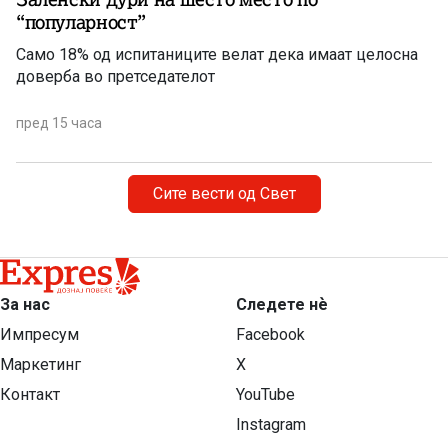
“популарност”
Само 18% од испитаниците велат дека имаат целосна
доверба во претседателот
пред 15 часа
Сите вести од Свет
За нас
Следете нѐ
Импресум
Facebook
Маркетинг
X
Контакт
YouTube
Instagram