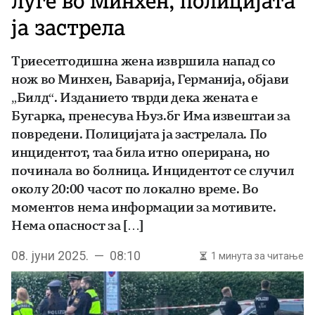
луѓе во Минхен, полицијата
ја застрела
Триесетгодишна жена извршила напад со
нож во Минхен, Баварија, Германија, објави
„Билд“. Изданието тврди дека жената е
Бугарка, пренесува Њуз.бг Има извештаи за
повредени. Полицијата ја застрелала. По
инцидентот, таа била итно оперирана, но
починала во болница. Инцидентот се случил
околу 20:00 часот по локално време. Во
моментов нема информации за мотивите.
Нема опасност за […]
08. јуни 2025. — 08:10
1 минута за читање