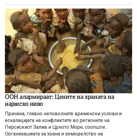
ООН алармираат: Цените на храната на
највиско ниво
Причина, главно неповолните временски услови и
ескалацијата на конфликтите во регионите на
Персискиот Залив и Црното Море, соопшти
Организацијата за храна и земјоделство на