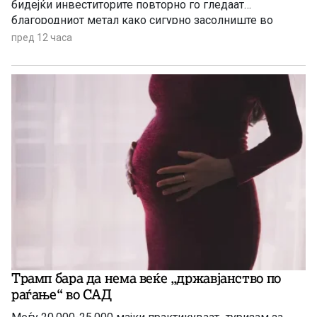
бидејќи инвеститорите повторно го гледаат
благородниот метал како сигурно засолниште во
услови на глобална економска неизвесност.
пред 12 часа
Трамп бара да нема веќе „државјанство по
раѓање“ во САД