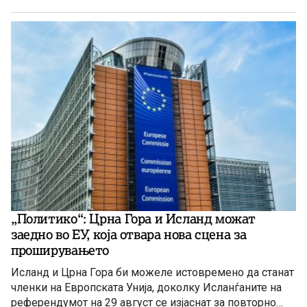
„Политико“: Црна Гора и Исланд можат
заедно во ЕУ, која отвара нова сцена за
проширувањето
Исланд и Црна Гора би можеле истовремено да станат
членки на Европската Унија, доколку Исланѓаните на
референдумот на 29 август се изјаснат за повторно