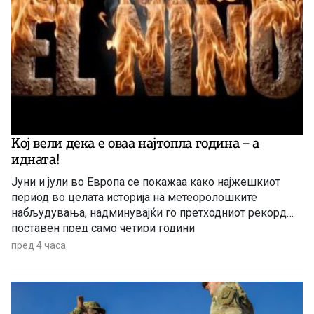
Kој вели дека е оваа најтопла година – а
идната!
Јуни и јули во Европа се покажаа како најжешкиот
период во целата историја на метеоролошките
набљудувања, надминувајќи го претходниот рекорд
поставен пред само четири години
пред 4 часа