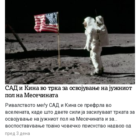
САД и Кина во трка за освојување на јужниот
пол на Месечината
Ривалството меѓу САД и Кина се префрла во
вселената, каде што двете сили ја засилуваат трката за
освојување на јужниот пол на Месечината и за
воспоставување трајно човечко присуство надвор од
Земјата.
пред 3 дена