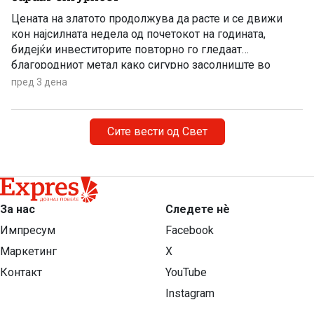
Цената на златото продолжува да расте и се движи
кон најсилната недела од почетокот на годината,
бидејќи инвеститорите повторно го гледаат
благородниот метал како сигурно засолниште во
услови на глобална економска неизвесност.
пред 3 дена
Сите вести од Свет
За нас
Следете нѐ
Импресум
Facebook
Маркетинг
X
Контакт
YouTube
Instagram