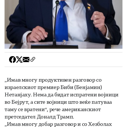
„Имав многу продуктивен разговор со
израелскиот премиер Биби (Бенјамин)
Нетанјаху. Нема да бидат испратени војници
во Бејрут, а сите војници што веќе патуваа
таму се вратени“, рече американскиот
претседател Доналд Трамп.
„Имав многу добар разговор и со Хезболах