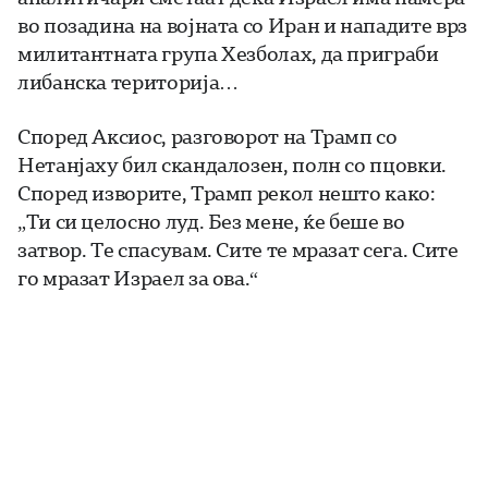
во позадина на војната со Иран и нападите врз
милитантната група Хезболах, да приграби
либанска територија…
Според Аксиос, разговорот на Трамп со
Нетанјаху бил скандалозен, полн со пцовки.
Според изворите, Трамп рекол нешто како:
„Ти си целосно луд. Без мене, ќе беше во
затвор. Те спасувам. Сите те мразат сега. Сите
го мразат Израел за ова.“