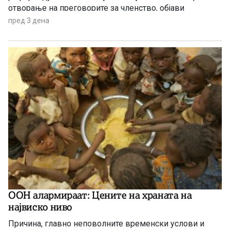
отворање на преговорите за членство, објави
„Политико“, повикувајќи се на европски претставници
пред 3 дена
и дипломати.
ООН алармираат: Цените на храната на
највиско ниво
Причина, главно неповолните временски услови и