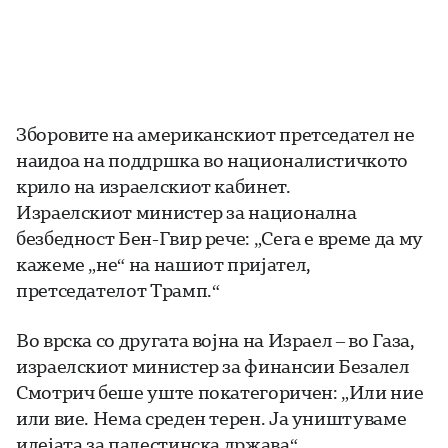
Зборовите на американскиот претседател не
наидоа на поддршка во националистичкото
крило на израелскиот кабинет.
Израелскиот министер за национална
безбедност Бен-Гвир рече: „Сега е време да му
кажеме „не“ на нашиот пријател,
претседателот Трамп.“
Во врска со другата војна на Израел – во Газа,
израелскиот министер за финансии Безалел
Смотрич беше уште покатегоричен: „Или ние
или вие. Нема среден терен. Ја уништуваме
идејата за палестинска држава“.