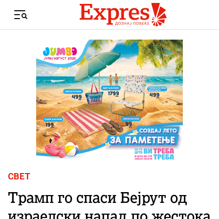
Skip to content
Menu
СВЕТ
Трамп го спаси Бејрут од
израелски напад по жестока