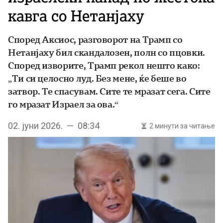
кавга со Нетанјаху
Според Аксиос, разговорот на Трамп со
Нетанјаху бил скандалозен, полн со пцовки.
Според изворите, Трамп рекол нешто како:
„Ти си целосно луд. Без мене, ќе беше во
затвор. Те спасувам. Сите те мразат сега. Сите
го мразат Израел за ова.“
02. јуни 2026. — 08:34
2 минути за читање