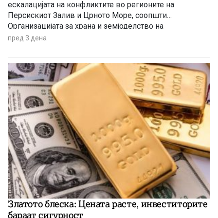
ескалацијата на конфликтите во регионите на
Персискиот Залив и Црното Море, соопшти
Организацијата за храна и земјоделство на
Обединетите нации (ФАО).
пред 3 дена
Златото блеска: Цената расте, инвеститорите
бараат сигурност