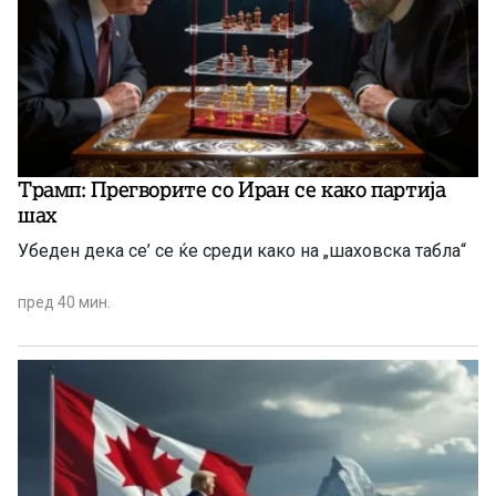
Трамп: Прегворите со Иран се како партија
шах
Убеден дека се’ се ќе среди како на „шаховска табла“
пред 40 мин.