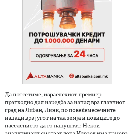
Да потсетиме, израелскиот премиер
пратходно дал наредба за напад врз главниот
град на Либан, Линк, по повеќемесечните
напади врз југот на таа земја и повиците до
населението да го напуштат. Некои
аналитичари сметаат дека Израел има намера