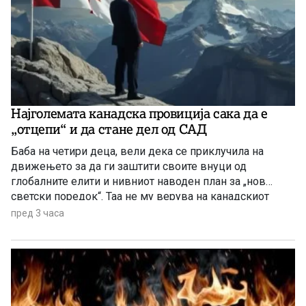
Најголемата канадска провиција сака да е
„отцепи“ и да стане дел од САД
Баба на четири деца, вели дека се приклучила на
движењето за да ги заштити своите внуци од
глобалните елити и нивниот наводен план за „нов
светски поредок“. Таа не му верува на канадскиот
премиер Марк Карни, но му верува на Доналд Трамп
пред 3 часа