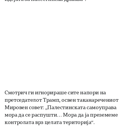
Смотрич ги игнорираше сите напори на
претседателот Трамп, освен таканаречениот
Мировен совет: „Палестинската самоуправа
мора да се распушти… Мора да ја преземеме
контролата врз целата територија“.