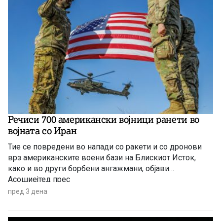
Речиси 700 американски војници ранети во
војната со Иран
Тие се повредени во напади со ракети и со дронови
врз американските воени бази на Блискиот Исток,
како и во други борбени ангажмани, објави
Асошиејтед прес
пред 3 дена