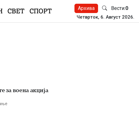
Архива
Вести:
0
Н
СВЕТ
СПОРТ
Четврток, 6. Август 2026.
е за воена акција
тање