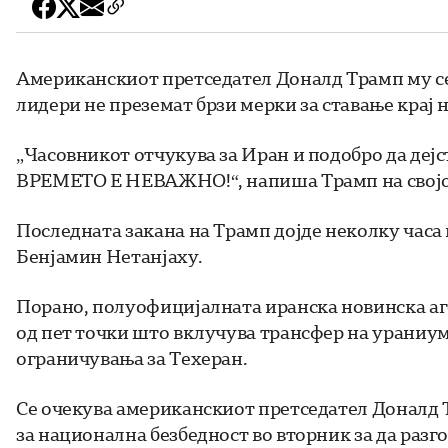
Американскиот претседател Доналд Трамп му се
лидери не преземат брзи мерки за ставање крај н
„Часовникот отчукува за Иран и подобро да дејс
ВРЕМЕТО Е НЕВАЖНО!“, напиша Трамп на својот
Последната закана на Трамп дојде неколку часа
Бенјамин Нетанјаху.
Порано, полуофицијалната иранска новинска аг
од пет точки што вклучува трансфер на ураниу
ограничувања за Техеран.
Се очекува американскиот претседател Доналд 
за национална безбедност во вторник за да разг