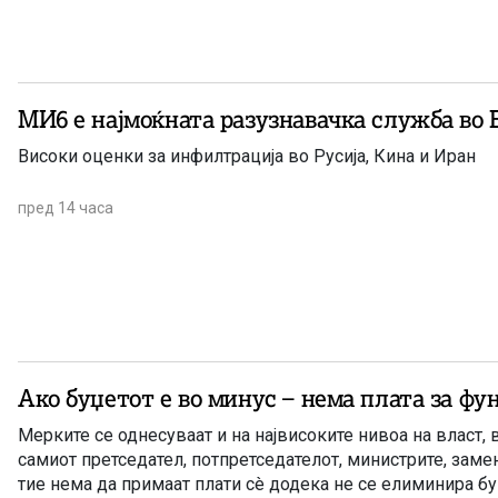
МИ6 е најмоќната разузнавачка служба во 
Високи оценки за инфилтрација во Русија, Кина и Иран
пред 14 часа
Ако буџетот е во минус – нема плата за ф
Мерките се однесуваат и на највисоките нивоа на власт, 
самиот претседател, потпретседателот, министрите, замен
тие нема да примаат плати сè додека не се елиминира б