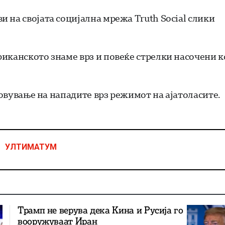
 на својата социјална мрежа Truth Social слики
иканското знаме врз и повеќе стрелки насочени 
новување на нападите врз режимот на ајатоласите.
УЛТИМАТУМ
Трамп не верува дека Кина и Русија го
вооружуваат Иран