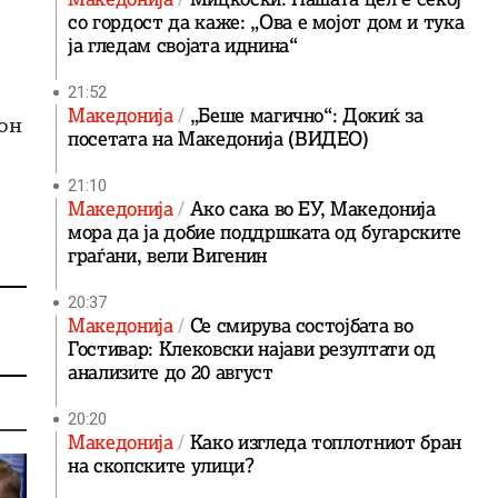
со гордост да каже: „Ова е мојот дом и тука
ја гледам својата иднина“
21:52
Македонија
„Беше магично“: Докиќ за
кон
посетата на Македонија (ВИДЕО)
21:10
Македонија
Ако сака во ЕУ, Македонија
мора да ја добие поддршката од бугарските
граѓани, вели Вигенин
20:37
Македонија
Се смирува состојбата во
Гостивар: Клековски најави резултати од
анализите до 20 август
20:20
Македонија
Како изгледа топлотниот бран
на скопските улици?