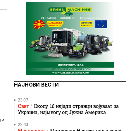
НАЈНОВИ ВЕСТИ
23:07
Свет
Околу 16 илјади странци војуваат за
Украина, најмногу од Јужна Америка
ци
22:40
Македонија
Мицкоски: Нашата цел е секој