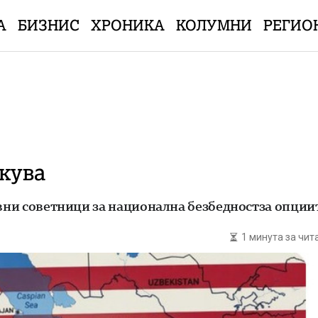
А
БИЗНИС
ХРОНИКА
КОЛУМНИ
РЕГИО
кува
рвни советници за национална безбедностза опциит
1 минута за чи