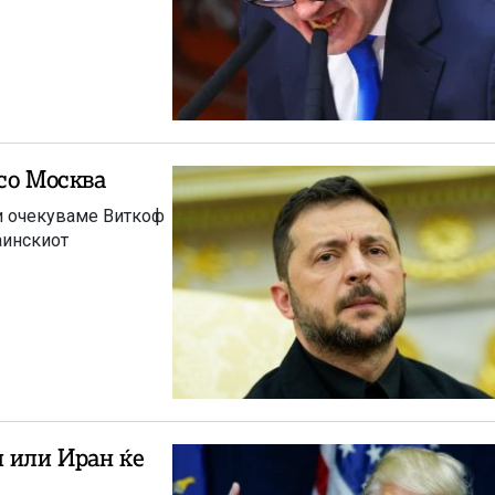
со Москва
 и очекуваме Виткоф
аинскиот
и или Иран ќе