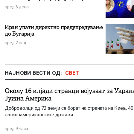
пред 6 дена
Иран упати директно предупредување
до Бугарија
пред 2 нед.
НАЈНОВИ ВЕСТИ ОД:
СВЕТ
Околу 16 илјади странци војуваат за Украи
Јужна Америка
Доброволци од 72 земји се борат на страната на Киев, 40 
латиноамериканските држави
пред 9 часа