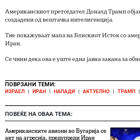
Американскиот претседател Доналд Трамп објави
создадени од вештачка интелигенција.
Тие покажуваат мапа на Блискиот Исток со амер
Иран.
Се чини дека ова е уште една јавна закана за об
ПОВРЗАНИ ТЕМИ:
ИЗРАЕЛ
|
ИРАН
|
НАПАДИ
|
АКТУЕЛНО
|
ТРАМП
|
ПОВЕЌЕ НА ОВАА ТЕМА:
Американските авиони во Бугарија се
акт на агресија, предупреди Иран