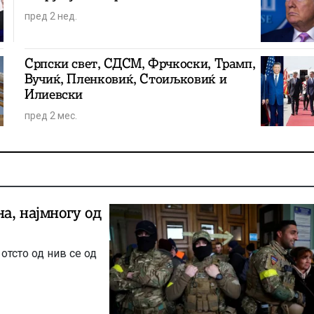
пред 2 нед.
Српски свет, СДСМ, Фрчкоски, Трамп,
Вучиќ, Пленковиќ, Стоиљковиќ и
Илиевски
пред 2 мес.
на, најмногу од
отсто од нив се од