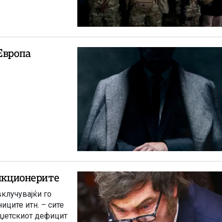
Европа
ункционерите
вклучувајќи го
иците итн. – сите
уџетскиот дефицит