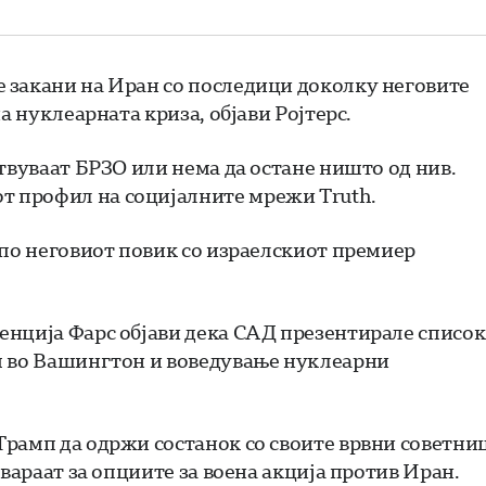
 закани на Иран со последици доколку неговите
а нуклеарната криза, објави Ројтерс.
твуваат БРЗО или нема да остане ништо од нив.
 профил на социјалните мрежи Truth.
 по неговиот повик со израелскиот премиер
енција Фарс објави дека САД презентирале список
м во Вашингтон и воведување нуклеарни
Трамп да одржи состанок со своите врвни советни
овараат за опциите за воена акција против Иран.