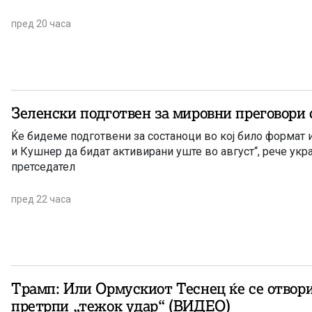
пред 20 часа
Зеленски подготвен за мировни преговори 
Ќе бидеме подготвени за состаноци во кој било формат
и Кушнер да бидат активирани уште во август“, рече укр
претседател
пред 22 часа
Трамп: Или Ормускиот Теснец ќе се отвор
претрпи „тежок удар“ (ВИДЕО)