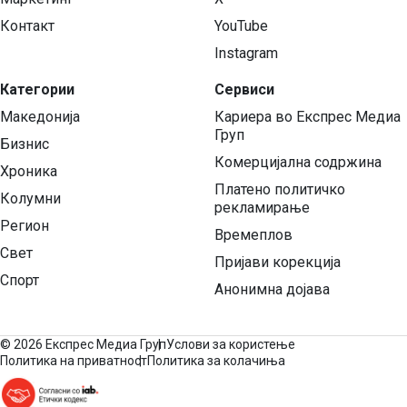
Контакт
YouTube
Instagram
Категории
Сервиси
Македонија
Кариера во Експрес Медиа
Груп
Бизнис
Комерцијална содржина
Хроника
Платено политичко
Колумни
рекламирање
Регион
Времеплов
Свет
Пријави корекција
Спорт
Анонимна дојава
©
2026 Експрес Медиа Груп
Услови за користење
Политика на приватност
Политика за колачиња