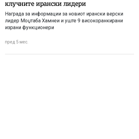
клучните ирански лидери
Награда за информации за новиот ирански верски
лидер Моџтаба Хамнеи и уште 9 високоранкирани
израни функционери
пред 5 мес.