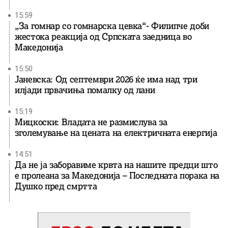
15:59
„За гомнар со гомнарска цевка“- Филипче доби
жестока реакција од Српската заедница во
Македонија
15:50
Јаневска: Од септември 2026 ќе има над три
илјади првачиња помалку од лани
15:19
Мицкоски: Владата не размислува за
зголемување на цената на електричната енергија
14:51
Да не ја заборавиме крвта на нашите предци што
е пролеана за Македонија – Последната порака на
Душко пред смртта