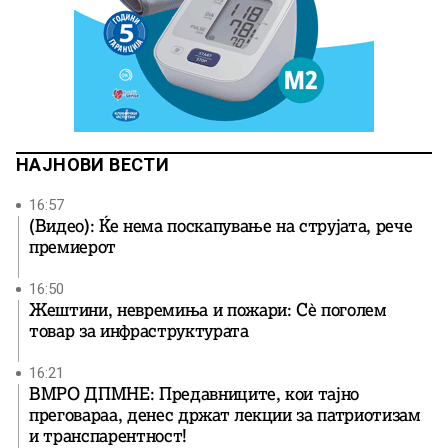
НАЈНОВИ ВЕСТИ
16:57
(Видео): Ќе нема поскапување на струјата, рече
премиерот
16:50
Жештини, невремиња и пожари: Сè поголем
товар за инфраструктурата
16:21
ВМРО ДПМНЕ: Предавниците, кои тајно
преговараа, денес држат лекции за патриотизам
и транспарентност!