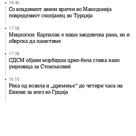
18:46
Со владиниот авион вратен во Македонија
повредениот скопјанец во Турција
17:58
Мицкоски: Карпалак е наша заедничка рана, но и
обврска да паметиме
17:38
СДСМ објави морбидна црно-бела слика како
умреница за Стоиљковиќ
16:10
Река од возила и „дремење“ до четири часа на
Евзони за влез во Грција