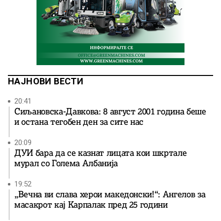
НАЈНОВИ ВЕСТИ
20:41
Сиљановска-Давкова: 8 август 2001 година беше
и остана тегобен ден за сите нас
20:09
ДУИ бара да се казнат лицата кои шкртале
мурал со Голема Албанија
19:52
„Вечна ви слава херои македонски!“: Ангелов за
масакрот кај Карпалак пред 25 години