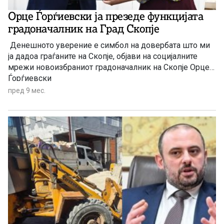
Орце Ѓорѓиевски ја презеде функцијата
градоначалник на Град Скопје
Денешното уверение е симбол на довербата што ми
ја дадоа граѓаните на Скопје, објави на социјалните
мрежи новоизбраниот градоначалник на Скопје Орце
Ѓорѓиевски
пред 9 мес.