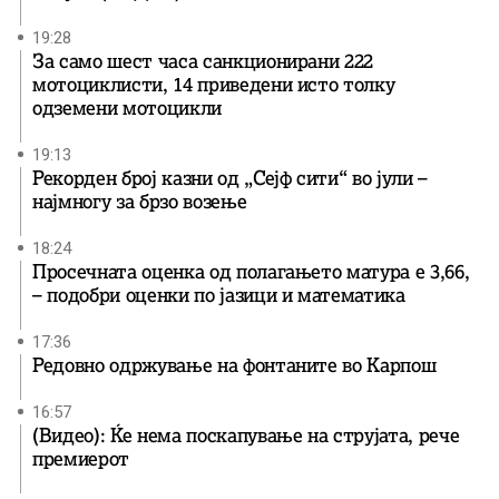
19:28
За само шест часа санкционирани 222
мотоциклисти, 14 приведени исто толку
одземени мотоцикли
19:13
Рекорден број казни од „Сејф сити“ во јули –
најмногу за брзо возење
18:24
Просечната оценка од полагањето матура е 3,66,
– подобри оценки по јазици и математика
17:36
Редовно одржување на фонтаните во Карпош
16:57
(Видео): Ќе нема поскапување на струјата, рече
премиерот