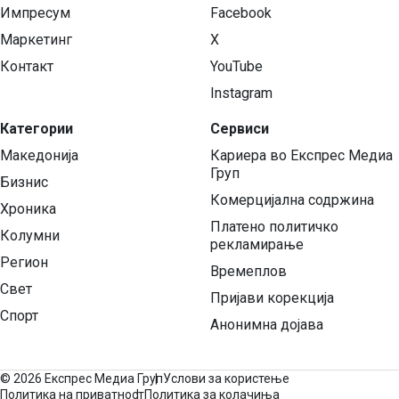
Импресум
Facebook
Маркетинг
X
Контакт
YouTube
Instagram
Категории
Сервиси
Македонија
Кариера во Експрес Медиа
Груп
Бизнис
Комерцијална содржина
Хроника
Платено политичко
Колумни
рекламирање
Регион
Времеплов
Свет
Пријави корекција
Спорт
Анонимна дојава
©
2026 Експрес Медиа Груп
Услови за користење
Политика на приватност
Политика за колачиња