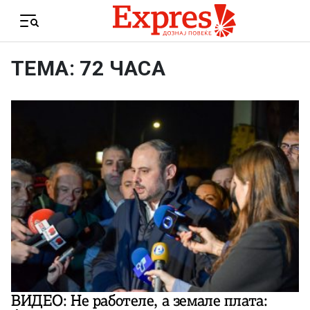
Skip to content
Menu
ТЕМА: 72 ЧАСА
ВИДЕО: Не работеле, а земале плата: