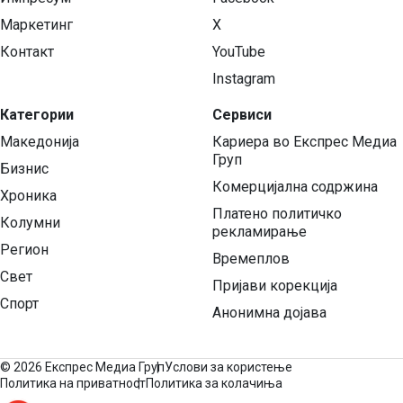
Маркетинг
X
Контакт
YouTube
Instagram
Категории
Сервиси
Македонија
Кариера во Експрес Медиа
Груп
Бизнис
Комерцијална содржина
Хроника
Платено политичко
Колумни
рекламирање
Регион
Времеплов
Свет
Пријави корекција
Спорт
Анонимна дојава
©
2026 Експрес Медиа Груп
Услови за користење
Политика на приватност
Политика за колачиња