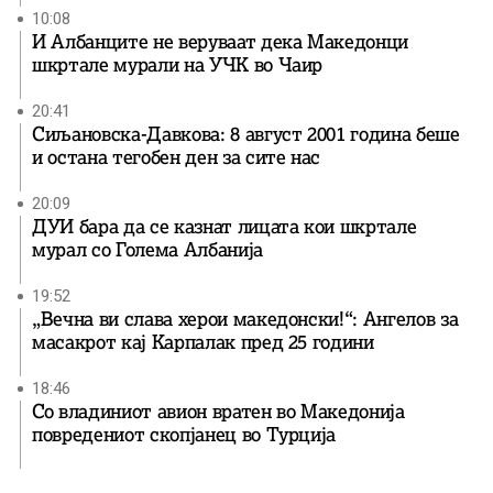
10:08
И Албанците не веруваат дека Македонци
шкртале мурали на УЧК во Чаир
20:41
Сиљановска-Давкова: 8 август 2001 година беше
и остана тегобен ден за сите нас
20:09
ДУИ бара да се казнат лицата кои шкртале
мурал со Голема Албанија
19:52
„Вечна ви слава херои македонски!“: Ангелов за
масакрот кај Карпалак пред 25 години
18:46
Со владиниот авион вратен во Македонија
повредениот скопјанец во Турција