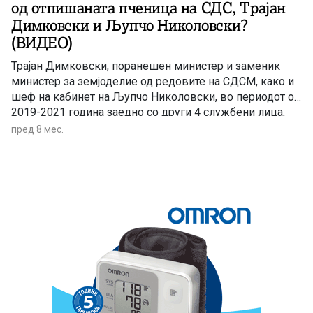
од отпишаната пченица на СДС, Трајан
Димковски и Љупчо Николовски?
(ВИДЕО)
Трајан Димковски, поранешен министер и заменик
министер за земјоделие од редовите на СДСМ, како и
шеф на кабинет на Љупчо Николовски, во периодот од
2019-2021 година заедно со други 4 службени лица,
направиле отпис на 2.000 тони пченица и јачмен од
пред 8 мес.
државните стокови резерви, во вредност од близу
800.000 евра – изјави на денешната прес-
конференција Викторија Андоновска од ВМРО-
ДПМНЕ.