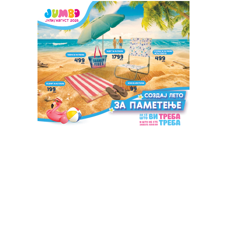
полициско упориште во селото Биљача, Прешево,
објави информативниот портал „Куманово њуз“.