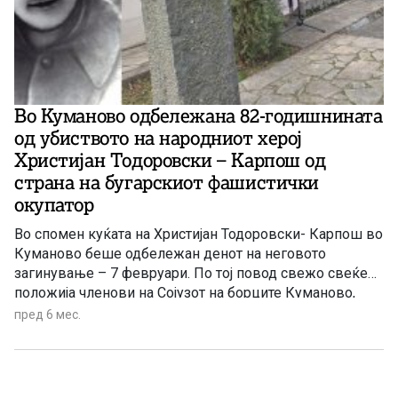
Во Куманово одбележана 82-годишнината
од убиството на народниот херој
Христијан Тодоровски – Карпош од
страна на бугарскиот фашистички
окупатор
Во спомен куќата на Христијан Тодоровски- Карпош во
Куманово беше одбележан денот на неговото
загинување – 7 февруари. По тој повод свежо свеќе
положија членови на Сојузот на борците Куманово,
Здружението на армиски и полициски ветерани,
пред 6 мес.
припадници на АРМ, установи, институции, политички
субјекти. Христијан Тодоровски- Карпош загинал на 7
февруари 1944 во борбите против бугарскиот
фашистички окупатор при нападот на военото и