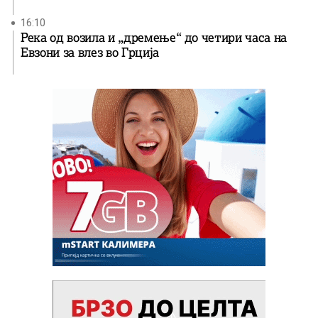
16:10
Река од возила и „дремење“ до четири часа на
Евзони за влез во Грција