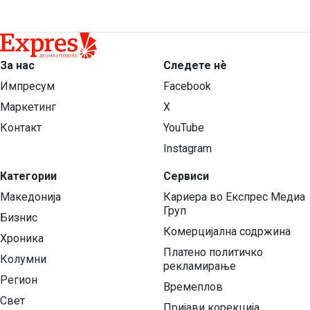
За нас
Следете нѐ
Импресум
Facebook
Маркетинг
X
Контакт
YouTube
Instagram
Категории
Сервиси
Македонија
Кариера во Експрес Медиа
Груп
Бизнис
Комерцијална содржина
Хроника
Платено политичко
Колумни
рекламирање
Регион
Времеплов
Свет
Пријави корекција