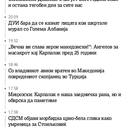
и остана тегобен ден за сите нас
20:09
ДУИ бара да се казнат лицата кои шкртале
мурал со Голема Албанија
19:52
„Вечна ви слава херои македонски!“: Ангелов за
масакрот кај Карпалак пред 25 години
18:46
Со владиниот авион вратен во Македонија
повредениот скопјанец во Турција
17:58
Мицкоски: Карпалак е наша заедничка рана, но и
обврска да паметиме
17:38
СДСМ објави морбидна црно-бела слика како
умреница за Стоиљковиќ