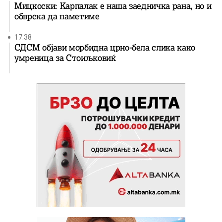
Мицкоски: Карпалак е наша заедничка рана, но и
обврска да паметиме
17:38
СДСМ објави морбидна црно-бела слика како
умреница за Стоиљковиќ