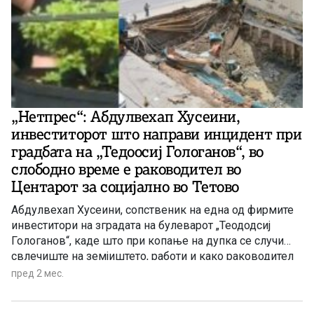
„Нетпрес“: Абдулвехап Хусеини,
инвеститорот што направи инцидент при
градбата на „Тедоосиј Гологанов“, во
слободно време е раководител во
Центарот за социјално во Тетово
Абдулвехап Хусеини, сопственик на една од фирмите
инвеститори на зградата на булеварот „Теододсиј
Гологанов“, каде што при копање на дупка се случи
свлечиште на зeмјиштето, работи и како раководител
на сектор во Центарот за социјални грижи во Тетово,
пред 2 мес.
објави ТВ Телма. Тој раководи со секторот Права, а бил
пријавен и за „несовесно работење во службата“. Се