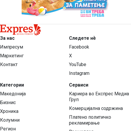
За нас
Следете нѐ
Импресум
Facebook
Маркетинг
X
Контакт
YouTube
Instagram
Категории
Сервиси
Македонија
Кариера во Експрес Медиа
Груп
Бизнис
Комерцијална содржина
Хроника
Платено политичко
Колумни
рекламирање
Регион