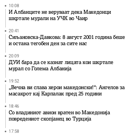
10:08
И Албанците не веруваат дека Македонци
шкртале мурали на УЧК во Чаир
20:41
Сиљановска-Давкова: 8 август 2001 година беше
и остана тегобен ден за сите нас
20:09
ДУИ бара да се казнат лицата кои шкртале
мурал со Голема Албанија
19:52
„Вечна ви слава херои македонски!“: Ангелов за
масакрот кај Карпалак пред 25 години
18:46
Со владиниот авион вратен во Македонија
повредениот скопјанец во Турција
17:58