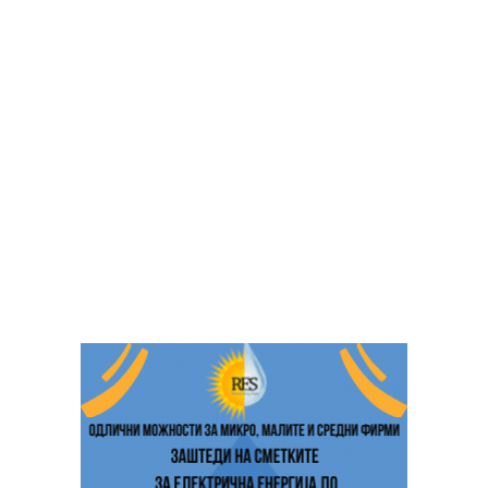
спогодил со обвинителството, а на државата и вратил
18.000 денари. Како што објави Телма, вработена во
центарот го пријавила за мобинг, но судот пресудил во
корист на Хусеини, објави информативната агенција
„Нетпрес“.