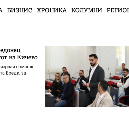
А
БИЗНИС
ХРОНИКА
КОЛУМНИ
РЕГИО
кедонец
тот на Кичево
, изрази сомнеж
та Вреди, за