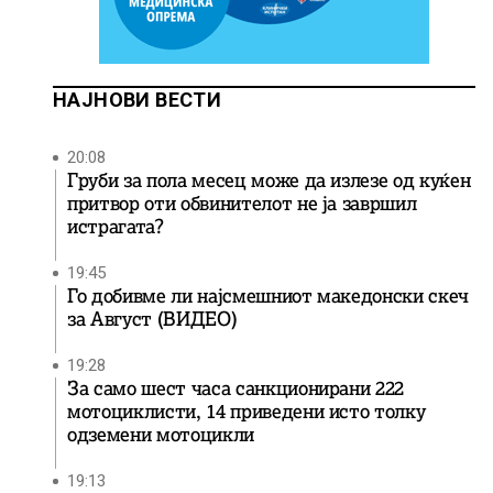
НАЈНОВИ ВЕСТИ
20:08
Груби за пола месец може да излезе од куќен
притвор оти обвинителот не ја завршил
истрагата?
19:45
Го добивме ли најсмешниот македонски скеч
за Август (ВИДЕО)
19:28
За само шест часа санкционирани 222
мотоциклисти, 14 приведени исто толку
одземени мотоцикли
19:13