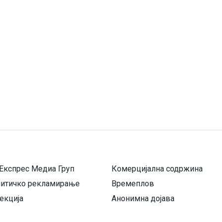
Експрес Медиа Груп
Комерцијална содржина
литичко рекламирање
Времеплов
екција
Анонимна дојава