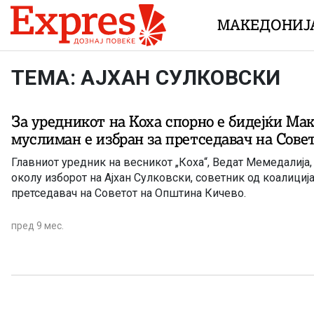
Skip to content
МАКЕДОНИЈ
ТЕМА: АЈХАН СУЛКОВСКИ
За уредникот на Коха спорно е бидејќи Ма
муслиман е избран за претседавач на Сове
Главниот уредник на весникот „Коха“, Ведат Мемедалија
околу изборот на Ајхан Сулковски, советник од коалиција
претседавач на Советот на Општина Кичево.
пред 9 мес.