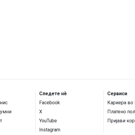
Следете нѐ
Сервиси
нис
Facebook
Кариера во 
умни
X
Платено по
т
YouTube
Пријави кор
Instagram