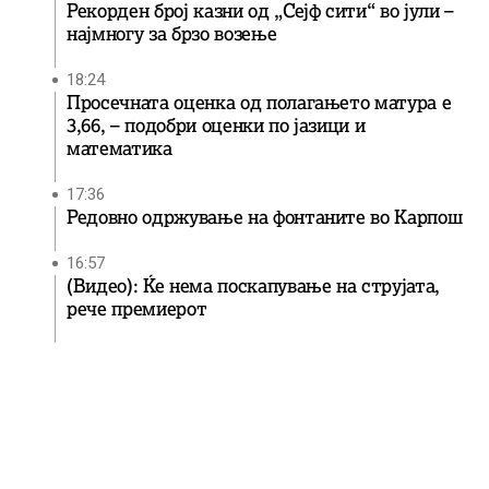
Рекорден број казни од „Сејф сити“ во јули –
најмногу за брзо возење
18:24
Просечната оценка од полагањето матура е
3,66, – подобри оценки по јазици и
математика
17:36
Редовно одржување на фонтаните во Карпош
16:57
(Видео): Ќе нема поскапување на струјата,
рече премиерот