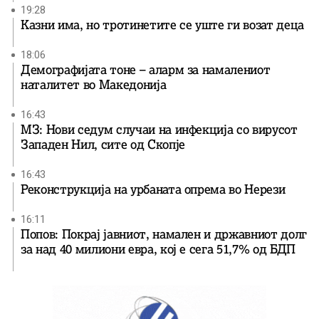
19:28
Казни има, но тротинетите се уште ги возат деца
18:06
Демографијата тоне – аларм за намалениот
наталитет во Македонија
16:43
МЗ: Нови седум случаи на инфекција со вирусот
Западен Нил, сите од Скопје
16:43
Реконструкција на урбаната опрема во Нерези
16:11
Попов: Покрај јавниот, намален и државниот долг
за над 40 милиони евра, кој e сега 51,7% од БДП