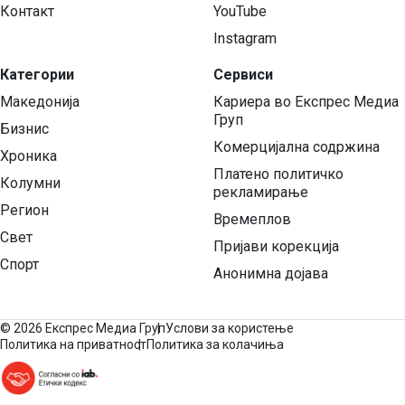
Контакт
YouTube
Instagram
Категории
Сервиси
Македонија
Кариера во Експрес Медиа
Груп
Бизнис
Комерцијална содржина
Хроника
Платено политичко
Колумни
рекламирање
Регион
Времеплов
Свет
Пријави корекција
Спорт
Анонимна дојава
©
2026 Експрес Медиа Груп
Услови за користење
Политика на приватност
Политика за колачиња