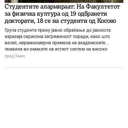
Студентите алармираат: На Факултетот
за физичка култура од 19 одбранети
докторати, 18 се на студенти од Косово
Група студенти преку јавно обраќање до јавноста
изразија сериозна загриженост поради, како што
велат, нерамномерна примена на академските
правила во рамките на истиот систем на високо
образование.
пред 3 мес.