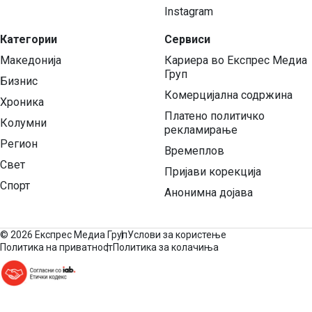
Instagram
Категории
Сервиси
Македонија
Кариера во Експрес Медиа
Груп
Бизнис
Комерцијална содржина
Хроника
Платено политичко
Колумни
рекламирање
Регион
Времеплов
Свет
Пријави корекција
Спорт
Анонимна дојава
©
2026 Експрес Медиа Груп
Услови за користење
Политика на приватност
Политика за колачиња