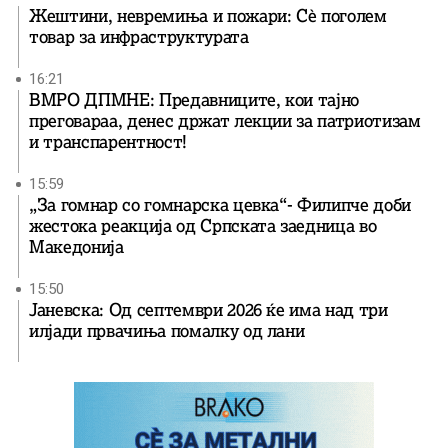
Жештини, невремиња и пожари: Сè поголем
товар за инфраструктурата
16:21
ВМРО ДПМНЕ: Предавниците, кои тајно
преговараа, денес држат лекции за патриотизам
и транспарентност!
15:59
„За гомнар со гомнарска цевка“- Филипче доби
жестока реакција од Српската заедница во
Македонија
15:50
Јаневска: Од септември 2026 ќе има над три
илјади првачиња помалку од лани