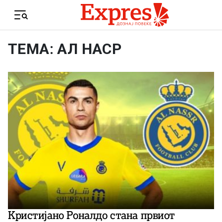
Skip to content
Menu
ТЕМА: АЛ НАСР
Кристијано Роналдо стана првиот